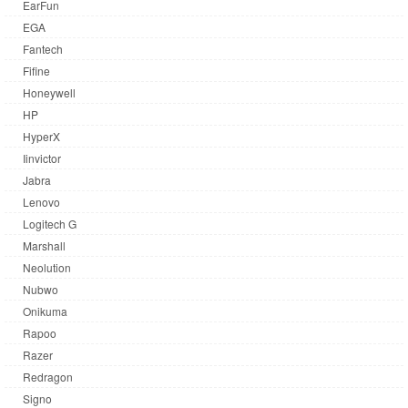
EarFun
EGA
Fantech
Fifine
Honeywell
HP
HyperX
Iinvictor
Jabra
Lenovo
Logitech G
Marshall
Neolution
Nubwo
Onikuma
Rapoo
Razer
Redragon
Signo