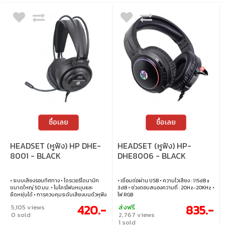
ซื้อเลย
ซื้อเลย
HEADSET (หูฟัง) HP DHE-
HEADSET (หูฟัง) HP-
8001 - BLACK
DHE8006 - BLACK
• ระบบเสียงรอบทิศทาง • ไดรเวอร์ไดนามิก
• เชื่อมต่อผ่าน USB • ความไวเสียง : 115dB ±
ขนาดใหญ่ 50 มม. • ไมโครโฟนหมุนและ
3dB • ช่วงตอบสนองความถี่ : 20Hz-20KHz •
ยืดหยุ่นได้ • การควบคุมระดับเสียงบนตัวหูฟัง
ไฟ RGB
• เชื่อมต่อผ่าน 3.5 มม. และ USB
420.-
835.-
5,105 views
ส่งฟรี
0 sold
2,767 views
1 sold