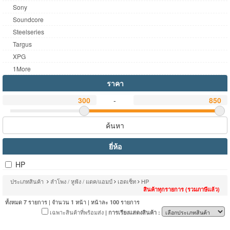
Sony
Soundcore
Steelseries
Targus
XPG
1More
ราคา
-
ค้นหา
ยี่ห้อ
HP
ประเภทสินค้า
ลำโพง / หูฟัง / แดค/แอมป์
เฮดเซ็ท
HP
สินค้าทุกรายการ (รวมภาษีแล้ว)
ทั้งหมด
รายการ | จำนวน
หน้า | หน้าละ
รายการ
7
1
100
เฉพาะสินค้าที่พร้อมส่ง
| การเรียงแสดงสินค้า :