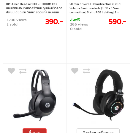
HP Stereo Headset DHE-8010UM Lite
50 mm drivers | Omnidirectional mic |
มอบเสียงรอบทิศทาง ฟังเกม ดูหนัง หรือคอล
Volume & mic controls | USB + 3.5 mm
ประชุมได้ชัดเจน ใส่สบายด้วยที่ครอบหูนุ่ม
connection | Static RGB lighting | 2 m
และไมโครโฟนปรับได้ ควบคุมระดับเสียงจาก
braided cable | PC & notebook
390.-
590.-
1,736 views
ส่งฟรี
สายได้ทันที ใช้งานง่าย แค่เสียบแจ็ค 3.5 มม.
compatible
2 sold
266 views
ก็พร้อมต่อกับพีซี โน้ตบุ๊ก และอุปกรณ์อื่น ๆ •
0 sold
เสียงรอบทิศ ฟังรายละเอียดในเกมและหนังได้
ชัด • ที่ครอบหูนุ่ม ใส่นานได้โดยไม่บีบหู • ปรับ
ไมโครโฟนและระดับเสียงจากสายได้สะดวก
ซื้อเลย
สินค้าหมดชั่วคราว