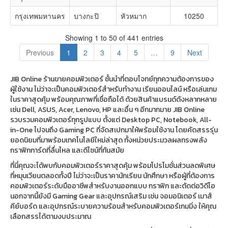
กรุงเทพมหานคร
บางกะปิ
หัวหมาก
10250
Showing 1 to 50 of 441 entries
Previous
1
2
3
4
5
…
9
Next
JIB Online ร้านขายคอมพิวเตอร์ ชั้นนำที่ตอบโจทย์ทุกความต้องการของ
ผู้ใช้งาน ไม่ว่าจะเป็นคอมพิวเตอร์สำหรับทำงาน เรียนออนไลน์ หรือเล่นเกม
ในราคาสุดคุ้ม พร้อมคุณภาพที่เชื่อถือได้ ด้วยสินค้าแบรนด์ดังหลากหลาย
เช่น Dell, ASUS, Acer, Lenovo, HP และอื่น ๆ อีกมากมาย JIB Online
รวบรวมคอมพิวเตอร์ทุกรูปแบบ ตั้งแต่ Desktop PC, Notebook, All-
in-One ไปจนถึง Gaming PC ที่จัดสเปกมาให้พร้อมใช้งาน โดยคัดสรรรุ่น
ยอดนิยมที่มาพร้อมเทคโนโลยีใหม่ล่าสุด ทั้งหน่วยประมวลผลทรงพลัง
กราฟิกการ์ดที่ลื่นไหล และดีไซน์ที่ทันสมัย
ที่นี่คุณจะได้พบกับคอมพิวเตอร์ราคาสุดคุ้ม พร้อมโปรโมชั่นส่วนลดพิเศษ
ที่หมุนเวียนตลอดทั้งปี ไม่ว่าจะเป็นราคานักเรียน นักศึกษา หรือผู้ที่ต้องการ
คอมพิวเตอร์ระดับมืออาชีพสำหรับงานออกแบบ กราฟิก และตัดต่อวิดีโอ
นอกจากนี้ยังมี Gaming Gear และอุปกรณ์เสริม เช่น จอมอนิเตอร์ เมาส์
คีย์บอร์ด และอุปกรณ์ระบายความร้อนสำหรับคอมพิวเตอร์เกมมิ่ง ให้คุณ
เลือกสรรได้ตามงบประมาณ