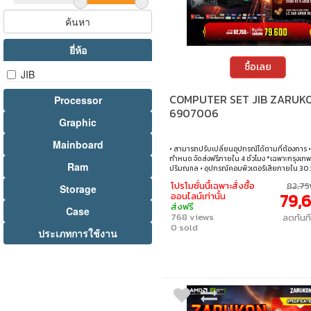
ค้นหา
ยี่ห้อ
ซื้อเลย
JIB
COMPUTER SET JIB ZARUK
Processor
6907006
Graphic
Mainboard
• สามารถปรับเปลี่ยนอุปกรณ์ได้ตามที่ต้องการ • 
กำหนด จัดส่งฟรีภายใน 4 ชั่วโมง *เฉพาะกรุงเทพ
Ram
ปริมณฑล • อุปกรณ์คอมพิวเตอร์เสียภายใน 30 ว
วันซื้อ เปลี่ยนอุปกรณ์คอมพิวเตอร์ใหม่ให้ทันที
โปรโมชั่นนี้เฉพาะสั่งซื้อ
82,75
Storage
ชั่วโมง เฉพาะซื้อผ่าน JIB Online เท่านั้น (เงื่อน
79,
ออนไลน์เท่านั้น
ที่กำหนด) • ผ่อนสบายๆ 0% นาน 10 เดือน ทุกเซ็
ส่งฟรี
ซ่อมและตรวจเช็คอาการ ฟรี! ได้ที่เจไอบีกว่า 140 ส
Case
768 views
ลดทันท
ประเทศ
0 sold
ประเภทการใช้งาน