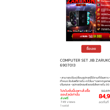
ซื้อเลย
COMPUTER SET JIB ZARUK
6907013
• สามารถปรับเปลี่ยนอุปกรณ์ได้ตามที่ต้องการ • 
กำหนด จัดส่งฟรีภายใน 4 ชั่วโมง *เฉพาะกรุงเทพ
ปริมณฑล • อุปกรณ์คอมพิวเตอร์เสียภายใน 30 ว
วันซื้อ เปลี่ยนอุปกรณ์คอมพิวเตอร์ใหม่ให้ทันที
โปรโมชั่นนี้เฉพาะสั่งซื้อ
90,65
ชั่วโมง เฉพาะซื้อผ่าน JIB Online เท่านั้น (เงื่อน
84,
ออนไลน์เท่านั้น
ที่กำหนด) • ผ่อนสบายๆ 0% นาน 10 เดือน ทุกเซ็
ส่งฟรี
ซ่อมและตรวจเช็คอาการ ฟรี! ได้ที่เจไอบีกว่า 140 ส
749 views
ลดทันที
ประเทศ
1 sold