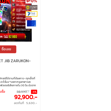
ซื้อเลย
T JIB ZARUKON-
กรณ์ได้ตามที่ต้องการ • ทุกเซ็ตที่
 ชั่วโมง *เฉพาะกรุงเทพฯ และ
ิวเตอร์เสียภายใน 30 วัน นับจาก
คอมพิวเตอร์ใหม่ให้ทันที ภายใน 24
งซื้อ
98,530.-
-6%
B Online เท่านั้น (เงื่อนไขเป็นไปตาม
92,900.-
0% นาน 10 เดือน ทุกเซ็ต • บริการ
! ได้ที่เจไอบีกว่า 140 สาขา ทั่ว
ลดทันที 5,630.-