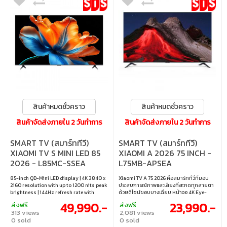
สินค้าหมดชั่วคราว
สินค้าหมดชั่วคราว
สินค้าจัดส่งภายใน 2 วันทำการ
สินค้าจัดส่งภายใน 2 วันทำการ
SMART TV (สมาร์ททีวี)
SMART TV (สมาร์ททีวี)
XIAOMI TV S MINI LED 85
XIAOMI A 2026 75 INCH -
2026 - L85MC-SSEA
L75MB-APSEA
85-inch QD-Mini LED display | 4K 3840 x
Xiaomi TV A 75 2026 คือสมาร์ททีวีที่มอบ
2160 resolution with up to 1200 nits peak
ประสบการณ์ภาพและเสียงที่สะกดทุกสายตา
brightness | 144Hz refresh rate with
ด้วยดีไซน์ขอบบางเฉียบ หน้าจอ 4K Eye-
MEMC 4K 120Hz | Supports Dolby Vision,
Care ที่ให้ภาพคมชัดพร้อมโหมดถนอม
49,990.-
23,990.-
ส่งฟรี
ส่งฟรี
Dolby Atmos, HDR10+, HLG and Filmmaker
สายตา และระบบเสียงคุณภาพสูงจาก Dolby
313 views
2,081 views
| Google TV with 2 x 15W Stereo Speaker
และ DTS พร้อมใช้งาน Google TV ที่เรียบง่าย
0 sold
0 sold
and 3 x HDMI 2.1
และครบครัน • ขนาดจอ : 75 นิ้ว • ความละเอียด