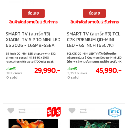
ซื้อเลย
ซื้อเลย
สินค้าจัดส่งภายใน 2 วันทำการ
สินค้าจัดส่งภายใน 2 วันทำการ
SMART TV (สมาร์ททีวี)
SMART TV (สมาร์ททีวี) TCL
XIAOMI TV S PRO MINI LED
C7K PREMIUM QD-MINI
65 2026 - L65MB-SSEA
LED - 65 INCH (65C7K)
65-inch QD-Mini LED display with 532
TCL C7K QD-Mini LED TV ทีวีพรีเมียมที่มา
dimming zones | 4K 3840 x 2160
พร้อมเทคโนโลยี Quantum Dot และ Mini LED
resolution with up to 1700 nits peak
ให้ภาพสว่างคมชัด คอนทราสต์ลึก รองรับ 4K
brightness | 144Hz refresh rate with
HDR และรีเฟรชเรทสูง เหมาะสำหรับทั้งดูหนัง
29,990.-
45,990.-
ส่งฟรี
ส่งฟรี
MEMC 4K 120Hz | Supports Dolby Vision,
และเล่นเกมอย่างลื่นไหล • ขนาดจอ : 65 นิ้ว •
281 views
3,352 views
Dolby Atmos, HDR10+, HLG and Filmmaker
ประเภทจอ : VA • ความละเอียด : 3840×2160 •
0 sold
0 sold
| Google TV with 2 x 15W stereo speakers
รีเฟรชเรท : MEMC (120 Hz), VRR
and Harman AudioEFX
48HZ~288HZ; DLG 240Hz • การเชื่อมต่อ :
HDMI1.4 & HDMI2.0 & HDMI2.1, HDCP1.4 &
HDCP2.2 • เทคโนโลยีการซิงค์ : AMD
FreeSync