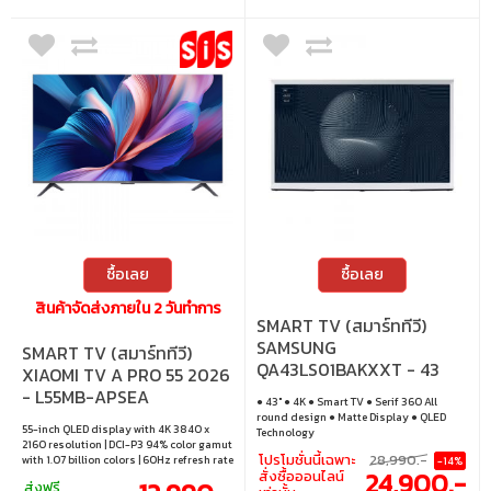
ซื้อเลย
ซื้อเลย
สินค้าจัดส่งภายใน 2 วันทำการ
SMART TV (สมาร์ททีวี)
SAMSUNG
SMART TV (สมาร์ททีวี)
QA43LS01BAKXXT - 43
XIAOMI TV A PRO 55 2026
INCH THE SERIF QLED
- L55MB-APSEA
● 43" ● 4K ● Smart TV ● Serif 360 All
2022
round design ● Matte Display ● QLED
55-inch QLED display with 4K 3840 x
Technology
2160 resolution | DCI-P3 94% color gamut
โปรโมชั่นนี้เฉพาะ
28,990.-
with 1.07 billion colors | 60Hz refresh rate
-14%
24,900.-
สั่งซื้อออนไลน์
with MEMC 4K 60Hz and Game Boost
ส่งฟรี
120Hz | Supports HDR10+, HLG, Filmmaker,