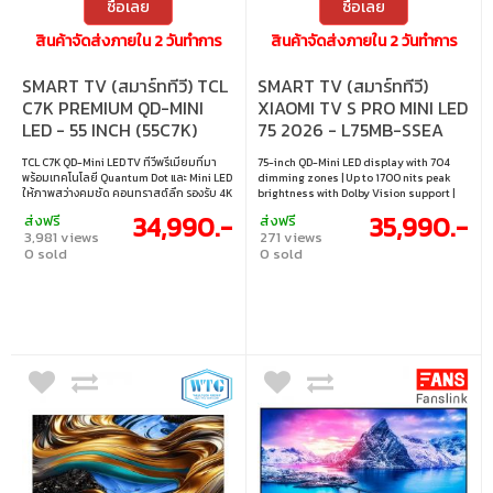
ซื้อเลย
ซื้อเลย
สินค้าจัดส่งภายใน 2 วันทำการ
สินค้าจัดส่งภายใน 2 วันทำการ
SMART TV (สมาร์ททีวี) TCL
SMART TV (สมาร์ททีวี)
C7K PREMIUM QD-MINI
XIAOMI TV S PRO MINI LED
LED - 55 INCH (55C7K)
75 2026 - L75MB-SSEA
TCL C7K QD-Mini LED TV ทีวีพรีเมียมที่มา
75-inch QD-Mini LED display with 704
พร้อมเทคโนโลยี Quantum Dot และ Mini LED
dimming zones | Up to 1700 nits peak
ให้ภาพสว่างคมชัด คอนทราสต์ลึก รองรับ 4K
brightness with Dolby Vision support |
HDR และรีเฟรชเรทสูง เหมาะสำหรับทั้งดูหนัง
144Hz refresh rate with Game Boost
34,990.-
35,990.-
ส่งฟรี
ส่งฟรี
และเล่นเกมอย่างลื่นไหล • ขนาดจอ : 55 นิ้ว •
288Hz and VRR | Supports Dolby Atmos,
3,981 views
271 views
ประเภทจอ : VA • ความละเอียด : 3840×2160 •
DTS:X and Harman AudioEFX | Google TV
0 sold
0 sold
รีเฟรชเรท : MEMC (120 Hz), VRR
with Google Assistant, Google Cast and
48HZ~288HZ; DLG 240Hz • การเชื่อมต่อ :
Apple AirPlay
HDMI1.4 & HDMI2.0 & HDMI2.1, HDCP1.4 &
HDCP2.2 • เทคโนโลยีการซิงค์ : AMD
FreeSync