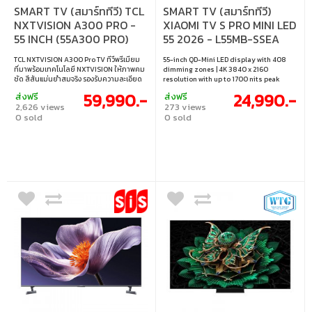
SMART TV (สมาร์ททีวี) TCL
SMART TV (สมาร์ททีวี)
NXTVISION A300 PRO -
XIAOMI TV S PRO MINI LED
55 INCH (55A300 PRO)
55 2026 - L55MB-SSEA
TCL NXTVISION A300 Pro TV ทีวีพรีเมียม
55-inch QD-Mini LED display with 408
ที่มาพร้อมเทคโนโลยี NXTVISION ให้ภาพคม
dimming zones | 4K 3840 x 2160
ชัด สีสันแม่นยำสมจริง รองรับความละเอียด
resolution with up to 1700 nits peak
สูง เหมาะทั้งดูหนัง เล่นเกม และใช้งานในบ้าน
brightness | 144Hz refresh rate with
59,990.-
24,990.-
ส่งฟรี
ส่งฟรี
อัจฉริยะอย่างมีสไตล์ • ขนาดจอ : 55 นิ้ว •
MEMC 4K 120Hz | Supports Dolby Vision,
2,626 views
273 views
ประเภทจอ : VA • ความละเอียด : 3840×2160 •
Dolby Atmos, HDR10+, HLG and Filmmaker
0 sold
0 sold
รีเฟรชเรท : 120; VRR~144HZ; DLG 240Hz •
| Google TV with 2 x 15W stereo speakers
การเชื่อมต่อ : HDMI2.0&HDMI2.1, HDCP1.4 &
and Harman AudioEFX
HDCP2.2 • เทคโนโลยีการซิงค์ : AMD
FreeSync Premium