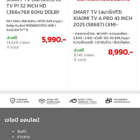
TV P1 32 INCH HD
SMART TV (สมาร์ททีวี)
1,366x768 60Hz DOLBY
XIAOMI TV A PRO 43 INCH
AUDIO 8GB (ELA4632TH)
HD 1,366 x 768 60Hz / NTSC 64% (typ), /
2025 (58687) (XMI-
Dolby Audio/ MSD6683CPU/ 45W /
L43MA-SSEA)
Android TV™ 9
• ประเภทหน้าจอ : 4K UHD • ความละเอียด :
5,990.-
ส่งฟรี
3,840 × 2,160 • ช่วงสี : DCI-P3 94% (typ) •
14,529 views
ความลึกของสี : 1.07 พันล้าน • อัตรารีเฟรช :
11 sold
60Hz • MEMC : สูงสุด UHD 60Hz
8,990.-
ส่งฟรี
8,145 views
0 sold
เจไอบี ออนไลน์
สินค้า
ข่าวสาร