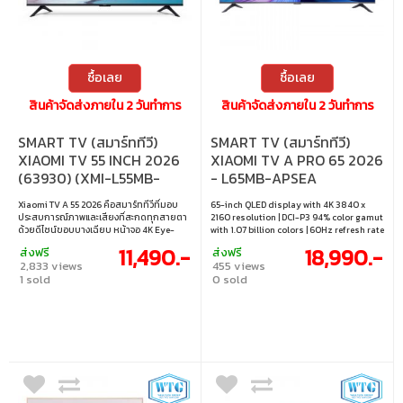
ซื้อเลย
ซื้อเลย
สินค้าจัดส่งภายใน 2 วันทำการ
สินค้าจัดส่งภายใน 2 วันทำการ
SMART TV (สมาร์ททีวี)
SMART TV (สมาร์ททีวี)
XIAOMI TV 55 INCH 2026
XIAOMI TV A PRO 65 2026
(63930) (XMI-L55MB-
- L65MB-APSEA
ASEA)
Xiaomi TV A 55 2026 คือสมาร์ททีวีที่มอบ
65-inch QLED display with 4K 3840 x
ประสบการณ์ภาพและเสียงที่สะกดทุกสายตา
2160 resolution | DCI-P3 94% color gamut
ด้วยดีไซน์ขอบบางเฉียบ หน้าจอ 4K Eye-
with 1.07 billion colors | 60Hz refresh rate
Care ที่ให้ภาพคมชัดพร้อมโหมดถนอม
with MEMC 4K 60Hz and Game Boost
11,490.-
18,990.-
ส่งฟรี
ส่งฟรี
สายตา และระบบเสียงคุณภาพสูงจาก Dolby
120Hz | Supports HDR10+, HLG, Filmmaker,
2,833 views
455 views
และ DTS พร้อมใช้งาน Google TV ที่เรียบง่าย
Dolby Audio and DTS:X | Google TV with 2
1 sold
0 sold
และครบครัน • ขนาดจอ : 55 นิ้ว • ความละเอียด
x 10W Speaker, 3 x HDMI 2.1 and 1 x USB 2.0
: 3840×2160 • รีเฟรชเรท : 60Hz • การเชื่อม
ต่อ : 3x HDMI1.4, 1x USB, 1x LAN, 1x Optical