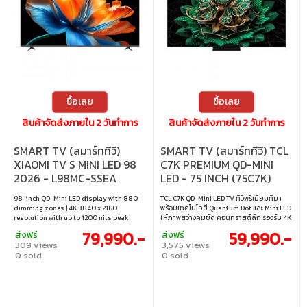
ซื้อเลย
ซื้อเลย
สินค้าจัดส่งภายใน 2 วันทำการ
สินค้าจัดส่งภายใน 2 วันทำการ
SMART TV (สมาร์ททีวี)
SMART TV (สมาร์ททีวี) TCL
XIAOMI TV S MINI LED 98
C7K PREMIUM QD-MINI
2026 - L98MC-SSEA
LED - 75 INCH (75C7K)
98-inch QD-Mini LED display with 880
TCL C7K QD-Mini LED TV ทีวีพรีเมียมที่มา
dimming zones | 4K 3840 x 2160
พร้อมเทคโนโลยี Quantum Dot และ Mini LED
resolution with up to 1200 nits peak
ให้ภาพสว่างคมชัด คอนทราสต์ลึก รองรับ 4K
brightness | 144Hz refresh rate with
HDR และรีเฟรชเรทสูง เหมาะสำหรับทั้งดูหนัง
79,990.-
59,990.-
ส่งฟรี
ส่งฟรี
MEMC 4K 120Hz | Supports Dolby Vision,
และเล่นเกมอย่างลื่นไหล • ขนาดจอ : 75 นิ้ว •
309 views
3,575 views
Dolby Atmos, HDR10+, HLG and Filmmaker
ประเภทจอ : VA • ความละเอียด : 3840×2160 •
0 sold
0 sold
| Google TV with 2 x 15W stereo speakers
รีเฟรชเรท : MEMC (120 Hz), VRR
and HDMI 2.1 x 3
48HZ~288HZ; DLG 240Hz • การเชื่อมต่อ :
HDMI1.4 & HDMI2.0 & HDMI2.1, HDCP1.4 &
HDCP2.2 • เทคโนโลยีการซิงค์ : AMD
FreeSync