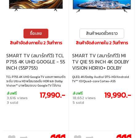
ซื้อเลย
สินค้าหมดชั่วคราว
สินค้าจัดส่งภายใน 2 วันทำการ
สินค้าจัดส่งภายใน 2 วันทำการ
SMART TV (สมาร์ททีวี) TCL
SMART TV (สมาร์ททีวี) MI
P755 4K UHD GOOGLE - 55
TV Q1E 55 INCH 4K DOLBY
INCH (55P755)
VISION HDR10+ DOLBY
ATMOS (ELA4753TH)
TCL P755 4K UHD Google TV มอบภาพคมชัด
QLED, 4K/Dolby Audio/ DTS-HD/Android
ระดับ Ultra HD พร้อมรองรับ HDR และ Dolby
TV™ 10/Quad-core Cortex-A55
Vision™ มาพร้อมระบบ Google TV ใช้งาน
ง่าย เข้าถึงแอปโปรดได้ทันที พร้อม Dolby
17,990.-
19,990.-
ส่งฟรี
ส่งฟรี
Atmos® เพื่อประสบการณ์เสียงรอบทิศทาง
3,616 views
18,652 views
สุดสมจริง • ขนาดจอ : 55 นิ้ว • ประเภทจอ :
3 sold
5 sold
DLED • ความละเอียด : 3840×2160 • รีเฟรช
เรท : MEMC(60Hz),120Hz VRR,DLG 120Hz •
การเชื่อมต่อ : HDMI1.4 & HDMI2.0 & HDMI2.1,
HDCP1.4 & HDCP2.2 • เทคโนโลยีการซิงค์ :
AMD FreeSync