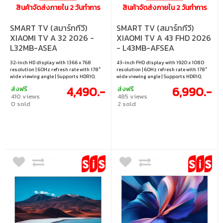
สินค้าจัดส่งภายใน 2 วันทำการ
สินค้าจัดส่งภายใน 2 วันทำการ
SMART TV (สมาร์ททีวี)
SMART TV (สมาร์ททีวี)
XIAOMI TV A 32 2026 -
XIAOMI TV A 43 FHD 2026
L32MB-ASEA
- L43MB-AFSEA
32-inch HD display with 1366 x 768
43-inch FHD display with 1920 x 1080
resolution | 60Hz refresh rate with 178°
resolution | 60Hz refresh rate with 178°
wide viewing angle | Supports HDR10,
wide viewing angle | Supports HDR10,
HLG, Dolby Audio, DTS:X and DTS
HLG, Dolby Audio, DTS:X and DTS
4,490.-
6,990.-
ส่งฟรี
ส่งฟรี
Virtual:X | Google TV with Google
Virtual:X | Google TV with Google
410 views
485 views
Assistant, Google Cast and Miracast | 2 x
Assistant, Google Cast and Miracast | 2 x
0 sold
2 sold
8W Speaker, 2 x HDMI and 1 x USB 2.0
10W Speaker, 2 x HDMI and 1 x USB 2.0