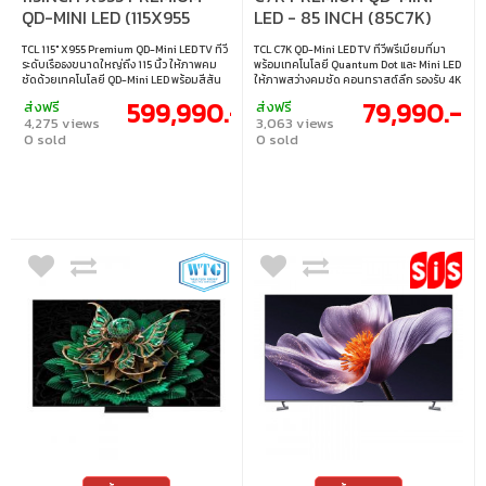
QD-MINI LED (115X955
LED - 85 INCH (85C7K)
MAX)
TCL 115" X955 Premium QD-Mini LED TV ทีวี
TCL C7K QD-Mini LED TV ทีวีพรีเมียมที่มา
ระดับเรือธงขนาดใหญ่ถึง 115 นิ้ว ให้ภาพคม
พร้อมเทคโนโลยี Quantum Dot และ Mini LED
ชัดด้วยเทคโนโลยี QD-Mini LED พร้อมสีสัน
ให้ภาพสว่างคมชัด คอนทราสต์ลึก รองรับ 4K
สดใส คอนทราสต์ลึก รองรับ 4K HDR และ
HDR และรีเฟรชเรทสูง เหมาะสำหรับทั้งดูหนัง
599,990.-
79,990.-
ส่งฟรี
ส่งฟรี
ระบบเสียงระดับพรีเมียม มอบประสบการณ์
และเล่นเกมอย่างลื่นไหล • ขนาดจอ : 85 นิ้ว •
4,275 views
3,063 views
ความบันเทิงที่เหนือระดับ • ขนาดจอ : 115 นิ้ว •
ประเภทจอ : VA • ความละเอียด : 3840×2160 •
0 sold
0 sold
ประเภทจอ : VA • ความละเอียด : 3840×2160 •
รีเฟรชเรท : MEMC (120 Hz), VRR
รีเฟรชเรท : 144Hz VRR +240Hz DLG • การ
48HZ~288HZ; DLG 240Hz • การเชื่อมต่อ :
เชื่อมต่อ : 2x HDMI2.1, 2x HDMI2.0 •
HDMI1.4 & HDMI2.0 & HDMI2.1, HDCP1.4 &
เทคโนโลยีการซิงค์ : FreeSync Premium Pro
HDCP2.2 • เทคโนโลยีการซิงค์ : AMD
FreeSync