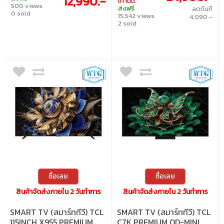
12,990.-
เท่านั้น
500 views
Dolby Audio and DTS:X | Google TV with 2
ส่งฟรี
ลดทันที
0 sold
x 10W Speaker, 3 x HDMI and 1 x USB 2.0
15,542 views
4,090.-
2 sold
ซื้อเลย
ซื้อเลย
สินค้าจัดส่งภายใน 2 วันทำการ
สินค้าจัดส่งภายใน 2 วันทำการ
SMART TV (สมาร์ททีวี) TCL
SMART TV (สมาร์ททีวี) TCL
115INCH X955 PREMIUM
C7K PREMIUM QD-MINI