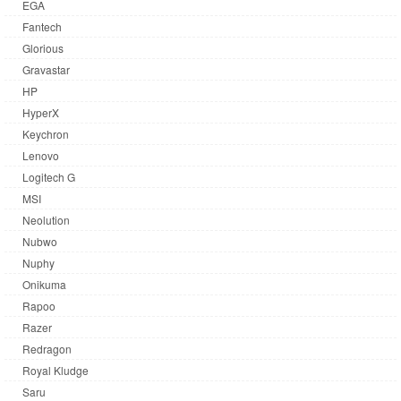
EGA
Fantech
Glorious
Gravastar
HP
HyperX
Keychron
Lenovo
Logitech G
MSI
Neolution
Nubwo
Nuphy
Onikuma
Rapoo
Razer
Redragon
Royal Kludge
Saru