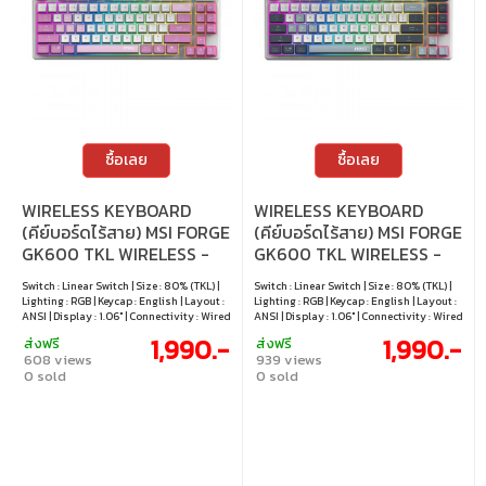
ซื้อเลย
ซื้อเลย
WIRELESS KEYBOARD
WIRELESS KEYBOARD
(คีย์บอร์ดไร้สาย) MSI FORGE
(คีย์บอร์ดไร้สาย) MSI FORGE
GK600 TKL WIRELESS -
GK600 TKL WIRELESS -
LINEAR SWITCH RGB EN
LINEAR SWITCH RGB EN
Switch : Linear Switch | Size : 80% (TKL) |
Switch : Linear Switch | Size : 80% (TKL) |
VIOLET
SKY
Lighting : RGB | Keycap : English | Layout :
Lighting : RGB | Keycap : English | Layout :
ANSI | Display : 1.06" | Connectivity : Wired
ANSI | Display : 1.06" | Connectivity : Wired
/ 2.4GHz wireless / Bluetooth | Cable :
/ 2.4GHz wireless / Bluetooth | Cable :
1,990.-
1,990.-
ส่งฟรี
ส่งฟรี
USB-C to USB-A cable | Hot swappable :
USB-C to USB-A cable | Hot swappable :
608 views
939 views
Yes
Yes
0 sold
0 sold