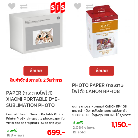
ซื้อเลย
ซื้อเลย
สินค้าจัดส่งภายใน 2 วันทำการ
PHOTO PAPER (กระดาษ
โฟโต้) CANON RP-108
PAPER (กระดาษโฟโต้)
XIAOMI PORTABLE DYE-
SUBLIMATION PHOTO
ชุดกระดาษและหมึกพิมพ์ CANON RP-108
PAPER 50SHEETS -
เหมาะสำหรับการพิมพ์ภาพขนาดโปสการ์ด
Compatible with Xiaomi Portable Photo
100 x 148 มม. ได้สูงสุด 108 แผ่น ให้คุณภาพ
BHR082PGL
Printer Pro | High-quality photo paper for
สีสด คมชัด ใช้งานร่วมกับ Selphy CP1300,
1,150.-
ส่งฟรี
vivid and sharp prints | Supports dye-
CP1200 และ CP1500 ได้อย่างลงตัว เหมาะ
2,064 views
sublimation printing technology |
สำหรับงานพิมพ์ภาพถ่ายส่วนตัวหรือของ
699.-
ส่งฟรี
Automatic lamination helps resist
19 sold
ขวัญ • ขนาด 100 x 148 มม. • กระดาษสำหรับ
188 views
moisture and fading | Ideal for printing
พิมพ์ขนาดโปสการ์ด จำนวน 108 แผ่น พร้อม