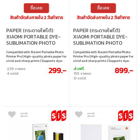
ซื้อเลย
ซื้อเลย
สินค้าจัดส่งภายใน 2 วันทำการ
สินค้าจัดส่งภายใน 2 วันทำการ
PAPER (กระดาษโฟโต้)
PAPER (กระดาษโฟโต้)
XIAOMI PORTABLE DYE-
XIAOMI PORTABLE DYE-
SUBLIMATION PHOTO
SUBLIMATION PHOTO
PAPER 20SHEETS -
PAPER STICKERS
Compatible with Xiaomi Portable Photo
Compatible with Xiaomi Portable Photo
BHR082NGL
50SHEETS - BHR082OGL
Printer Pro | High-quality photo paper for
Printer Pro | High-quality photo paper for
vivid and sharp prints | Supports dye-
vivid and sharp prints | Supports dye-
sublimation printing technology |
sublimation printing technology |
299.-
899.-
229 views
ส่งฟรี
Automatic lamination helps resist
Automatic lamination helps resist
4 sold
155 views
moisture and fading | Ideal for printing
moisture and fading | Ideal for printing
0 sold
and preserving everyday memories
and preserving everyday memories