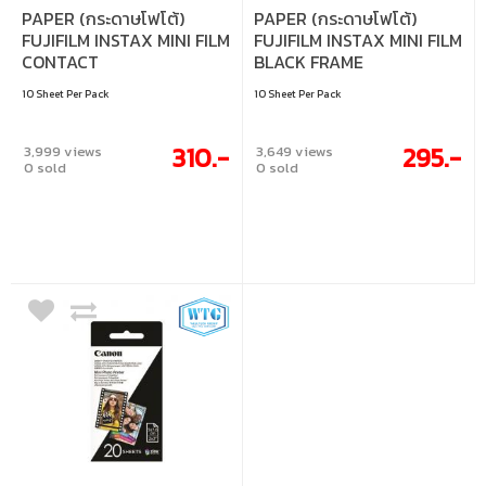
PAPER (กระดาษโฟโต้)
PAPER (กระดาษโฟโต้)
FUJIFILM INSTAX MINI FILM
FUJIFILM INSTAX MINI FILM
CONTACT
BLACK FRAME
(4547410464320)
(4547410341300)
10 Sheet Per Pack
10 Sheet Per Pack
310.-
295.-
3,999 views
3,649 views
0 sold
0 sold