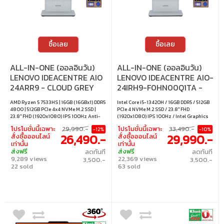
ซื้อเลย
ซื้อเลย
ALL-IN-ONE (ออลอินวัน)
ALL-IN-ONE (ออลอินวัน)
LENOVO IDEACENTRE AIO
LENOVO IDEACENTRE AIO-
24ARR9 - CLOUD GREY
24IRH9-F0HN00Q1TA -
CLOUD GREY
AMD Ryzen 5 7533HS | 16GB (16GBx1) DDR5
Intel Core i5-13420H / 16GB DDR5 / 512GB
4800 | 512GB PCIe 4x4 NVMe M.2 SSD |
PCIe 4 NVMe M.2 SSD / 23.8" FHD
23.8" FHD (1920x1080) IPS 100Hz Anti-
(1920x1080) IPS 100Hz / Intel Graphics
glare 250 nits 99% sRGB | AMD Radeon
(Integrated) / Windows 11 Home / Office
โปรโมชั่นนี้เฉพาะ
29,990.-
โปรโมชั่นนี้เฉพาะ
33,490.-
-12%
-10%
660M Graphics (Integrated) | Windows 11
Home & Student 2024 / Microsoft 365
26,490.-
29,990.-
สั่งซื้อออนไลน์
สั่งซื้อออนไลน์
Home
Basic
เท่านั้น
เท่านั้น
ส่งฟรี
ส่งฟรี
ลดทันที
ลดทันที
9,289 views
22,369 views
3,500.-
3,500.-
22 sold
63 sold