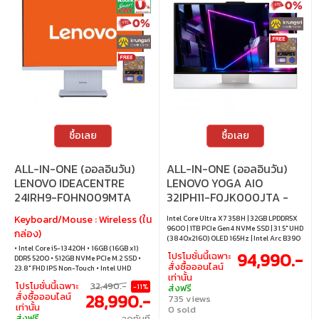
ซื้อเลย
ซื้อเลย
ALL-IN-ONE (ออลอินวัน)
ALL-IN-ONE (ออลอินวัน)
LENOVO IDEACENTRE
LENOVO YOGA AIO
24IRH9-F0HN009MTA
32IPH11-F0JK000JTA -
SEASHELL
Keyboard/Mouse : Wireless (ใน
Intel Core Ultra X7 358H | 32GB LPDDR5X
9600 | 1TB PCIe Gen4 NVMe SSD | 31.5" UHD
กล่อง)
(3840x2160) OLED 165Hz | Intel Arc B390
• Intel Core i5-13420H • 16GB (16GB x1)
(Integrated) | Windows 11 Home / Office
94,990.-
โปรโมชั่นนี้เฉพาะ
DDR5 5200 • 512GB NVMe PCIe M.2 SSD •
Home 2024 / Microsoft 365 Basic
สั่งซื้อออนไลน์
23.8" FHD IPS Non-Touch • Intel UHD
เท่านั้น
Graphics (Integrated) • Windows 11 Home
โปรโมชั่นนี้เฉพาะ
32,490.-
-11%
ส่งฟรี
28,990.-
สั่งซื้อออนไลน์
735 views
เท่านั้น
0 sold
ส่งฟรี
ลดทันที