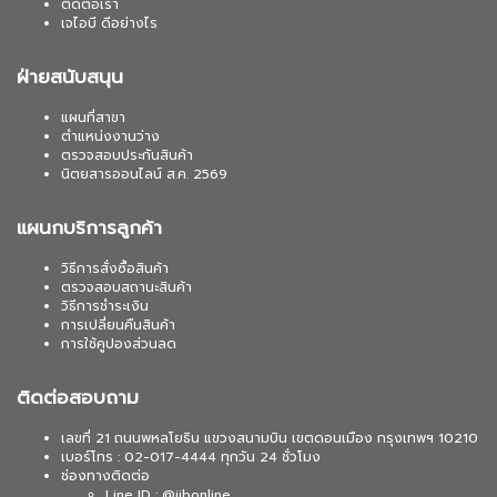
ติดต่อเรา
เจไอบี ดีอย่างไร
ฝ่ายสนับสนุน
แผนที่สาขา
ตำแหน่งงานว่าง
ตรวจสอบประกันสินค้า
นิตยสารออนไลน์ ส.ค. 2569
แผนกบริการลูกค้า
วิธีการสั่งซื้อสินค้า
ตรวจสอบสถานะสินค้า
วิธีการชำระเงิน
การเปลี่ยนคืนสินค้า
การใช้คูปองส่วนลด
ติดต่อสอบถาม
เลขที่ 21 ถนนพหลโยธิน แขวงสนามบิน เขตดอนเมือง กรุงเทพฯ 10210
เบอร์โทร : 02-017-4444 ทุกวัน 24 ชั่วโมง
ช่องทางติดต่อ
Line ID : @jibonline