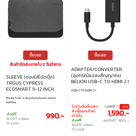
ซื้อเลย
ซื้อเลย
สินค้าจัดส่งภายใน 2 วันทำการ
ADAPTER/CONVERTER
(อุปกรณ์แปลงสัญญาณ)
SLEEVE (ซองใส่โน้ตบุ๊ค)
BELKIN USB-C TO HDMI 2.1
TRGUS CYPRESS
15CM (AVC013BTBK)
ECOSMART 11-12 INCH
USB-C TO HDMI 2.1
SLEEVE (TBS64902GL-
Made from 3 recycled plastic water
70) GREY
bottles
โปรโมชั่นนี้เฉพาะ
1,990.-
-20%
1,590.-
สั่งซื้อออนไลน์
990.-
ส่งฟรี
เท่านั้น
8,037 views
ส่งฟรี
ลดทันที 400.-
0 sold
10,215 views
12 sold