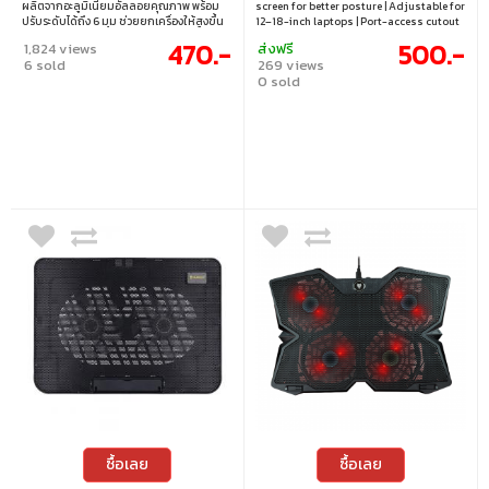
MONITOR ARM BLACK
ผลิตจากอะลูมิเนียมอัลลอยคุณภาพ พร้อม
screen for better posture | Adjustable for
ปรับระดับได้ถึง 6 มุม ช่วยยกเครื่องให้สูงขึ้น
12–18-inch laptops | Port-access cutout
เพื่อการมองที่ดีขึ้นและลดอาการปวดคอ
clamps | Ventilated base improves
470.-
500.-
1,824 views
ส่งฟรี
เหมาะทั้งการใช้งานที่โต๊ะทำงานและพื้นที่จำกัด
airflow and reduces heat
6 sold
269 views
0 sold
ซื้อเลย
ซื้อเลย