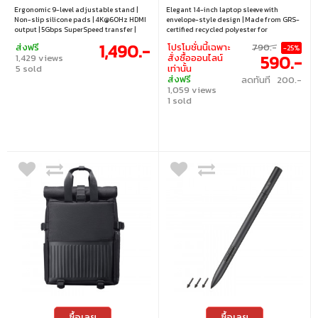
FOLDABLE LAPTOP STAND
Ergonomic 9-level adjustable stand |
Elegant 14-inch laptop sleeve with
WITH DOCKING STATION
Non-slip silicone pads | 4K@60Hz HDMI
envelope-style design | Made from GRS-
SILVER
output | 5Gbps SuperSpeed transfer |
certified recycled polyester for
SD/MicroSD slots | 100W USB-C PD pass-
sustainability | Magnetic flap closure for
1,490.-
ส่งฟรี
โปรโมชั่นนี้เฉพาะ
790.-
-25%
through | Charge & data simultaneously
quick and secure access | Built-in pen
590.-
1,429 views
สั่งซื้อออนไลน์
holder for added convenience | Slim and
5 sold
เท่านั้น
lightweight design for ever
ส่งฟรี
ลดทันที 200.-
1,059 views
1 sold
ซื้อเลย
ซื้อเลย