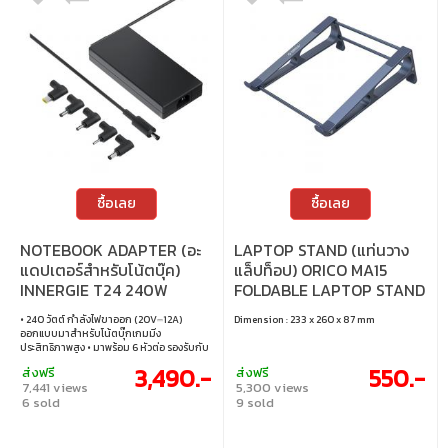
ซื้อเลย
ซื้อเลย
NOTEBOOK ADAPTER (อะ
LAPTOP STAND (แท่นวาง
แดปเตอร์สำหรับโน้ตบุ๊ค)
แล็ปท็อป) ORICO MA15
INNERGIE T24 240W
FOLDABLE LAPTOP STAND
GAMING POWER ADAPTER
(GREY) (MA15-GY-BP-HW)
• 240 วัตต์ กำลังไฟขาออก (20V⎓12A)
Dimension : 233 x 260 x 87 mm
(ADP-240EBDFLA)
ออกแบบมาสำหรับโน้ตบุ๊กเกมมิ่ง
ประสิทธิภาพสูง • มาพร้อม 6 หัวต่อ รองรับกับ
โน้ตบุ๊กเกมมิ่งหลากหลายยี่ห้อ: Acer,
3,490.-
550.-
ส่งฟรี
ส่งฟรี
Alienware, Asus, Dell, HP, Lenovo, MSI, ROG
7,441 views
5,300 views
และยี่ห้ออื่นๆ อีกมากมาย พร้อม โปรแกรม
6 sold
9 sold
หัวต่อฟรี • สายยาว 2.2 เมตร (รวม AC และ DC)
สำหรับระยะการชาร์จที่ยืดหยุ่น • ผลิตโดย
Delta Electronics มั่นใจได้เรื่องคุณภาพความ
ปลอดภัยและการจ่ายไฟอย่างเสถียรเป็นสิ่งที่