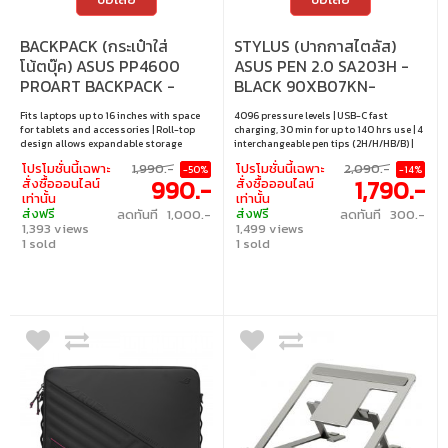
BACKPACK (กระเป๋าใส่
STYLUS (ปากกาสไตลัส)
โน้ตบุ๊ค) ASUS PP4600
ASUS PEN 2.0 SA203H -
PROART BACKPACK -
BLACK 90XB07KN-
BLACK
MTO040
Fits laptops up to 16 inches with space
4096 pressure levels | USB-C fast
for tablets and accessories | Roll-top
charging, 30 min for up to 140 hrs use | 4
design allows expandable storage
interchangeable pen tips (2H/H/HB/B) |
capacity | Water-repellent polyester
Bluetooth with shortcut functions | Top
โปรโมชั่นนี้เฉพาะ
1,990.-
โปรโมชั่นนี้เฉพาะ
2,090.-
-50%
-14%
material protects gear on the go | Side
shortcut button + 2 side buttons for
990.-
1,790.-
สั่งซื้อออนไลน์
สั่งซื้อออนไลน์
and bottom straps for carrying bottles,
mouse click & erase
เท่านั้น
เท่านั้น
umbrellas, or tripods | Ad
ส่งฟรี
ส่งฟรี
ลดทันที 1,000.-
ลดทันที 300.-
1,393 views
1,499 views
1 sold
1 sold