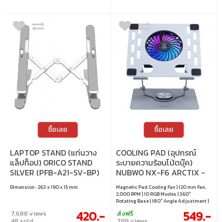
ซื้อเลย
ซื้อเลย
LAPTOP STAND (แท่นวาง
COOLING PAD (อุปกรณ์
แล็ปท็อป) ORICO STAND
ระบายความร้อนโน้ตบุ๊ค)
SILVER (PFB-A21-SV-BP)
NUBWO NX-F6 ARCTIX -
SILVER
Dimension : 263 x 190 x 15 mm.
Magnetic Pad Cooling Fan | 120 mm Fan,
2,000 RPM | 10 RGB Modes | 360°
Rotating Base | 180° Angle Adjustment |
Supports 10–17" Laptops | Durable Metal
420.-
549.-
7,688 views
ส่งฟรี
Design
48 sold
788 views