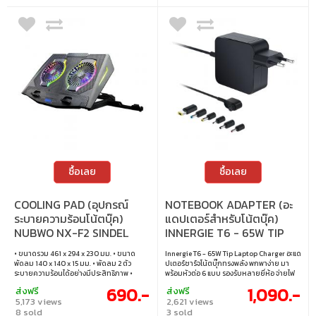
ซื้อเลย
ซื้อเลย
COOLING PAD (อุปกรณ์
NOTEBOOK ADAPTER (อะ
ระบายความร้อนโน้ตบุ๊ค)
แดปเตอร์สำหรับโน้ตบุ๊ค)
NUBWO NX-F2 SINDEL
INNERGIE T6 - 65W TIP
(BLACK)
LAPTOP CHARGER (ADP-
• ขนาดรวม 461 x 294 x 230 มม. • ขนาด
Innergie T6 - 65W Tip Laptop Charger อะแด
65DW-LZU)
พัดลม 140 x 140 x 15 มม. • พัดลม 2 ตัว
ปเตอร์ชาร์จโน้ตบุ๊กทรงพลัง พกพาง่าย มา
ระบายความร้อนได้อย่างมีประสิทธิภาพ •
พร้อมหัวต่อ 6 แบบ รองรับหลายยี่ห้อ จ่ายไฟ
โหมดไฟ RGB 7 รูปแบบ • ที่วางมือถือ ใช้งาน
เสถียร ประสิทธิภาพสูงถึง 92% ปลอดภัยด้วย
690.-
1,090.-
ส่งฟรี
ส่งฟรี
ง่ายและสะดวก • มีพอร์ต USB-A จำนวน 2
InnerShield และใส่ใจสิ่งแวดล้อมด้วย
5,173 views
2,621 views
พอร์ต • ขาตั้งแบบตามหลักสรีรศาสตร์
GreenSense ขนาดกะทัดรัด • พลังชาร์จ 65W
8 sold
3 sold
สามารถปรับได้ 5 ระดับ • ความเร็วพัดลม
ชาร์จโน้ตบุ๊กได้เสถียรและมีประสิทธิภาพ •