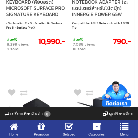
KEYBOARD (คีย์บอร์ด)
NOTEBOOK ADAPTER (อะ
MICROSOFT SURFACE PRO
แดปเตอร์สำหรับโน้ตบุ๊ค)
SIGNATURE KEYBOARD
INNERGIE POWER 65W
WITH SLIM PEN2 (BLACK)
FOR ASUS (ADP-65DW-
• Surface Pro 11 • Surface Pro 9 • Surface
Compatible : ASUS Notebook with A/K/N
(COPILOT KEY)
LZUE)
Pro 8 • Surface Pro X
Tip
10,990.-
790.-
ส่งฟรี
ส่งฟรี
8,299 views
7,088 views
9 sold
18 sold
เปรียบเทียบสินค้า
ดูเปรียบเทียบ
0
Home
Promotion
Setspec
Categories
Menu