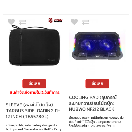
ซื้อเลย
ซื้อเลย
สินค้าจัดส่งภายใน 2 วันทำการ
COOLING PAD (อุปกรณ์
ระบายความร้อนโน้ตบุ๊ค)
SLEEVE (ซองใส่โน้ตบุ๊ค)
NUBWO NF212 BLACK
TARGUS SIDELOADING 11-
12 INCH (TBS578GL)
พัดลมระบายอากาศโน๊ตบุ๊คจาก NUBWO ตัว
ช่วยที่จะทำให้โน๊ตบุ๊ค ของคุณระบายความ
• Slim profile, sideloading design fits
ร้อนได้ดียิ่งขึ้น NF212 มาพร้อมไฟ LED
laptops and Chromebooks 11–12” • Carry
LIGHTING รองรับแล็ปท็อปขนาด 12” – 18” 2