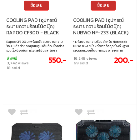
ซื้อเลย
ซื้อเลย
COOLING PAD (อุปกรณ์
COOLING PAD (อุปกรณ์
ระบายความร้อนโน้ตบุ๊ค)
ระบายความร้อนโน้ตบุ๊ค)
RAPOO CF300 - BLACK
NUBWO NF-233 (BLACK)
Rapoo CF300 มาพร้อมพัดลมระบายความ
• แท่นระบายความร้อนสำหรับ Notebook
ร้อน 8 ตัว ช่วยลดอุณหภูมิแล็ปท็อปได้อย่าง
ขนาด 10-17 นิ้ว • ทำจากวัสดุอย่างดี • ฐาน
รวดเร็ว ป้องกันการโอเวอร์ฮีตและรักษา
รองออกแบบเป็นตะแกรงระบายอากาศ
ประสิทธิภาพการทำงานอย่างมั่นคง ดีไซน์ตาม
กระจายความร้อนได้ดี • พัดลมระบายความ
550.-
200.-
ส่งฟรี
16,246 views
หลักสรีรศาสตร์ ปรับมุมได้ 7 ระดับ ลดอาการ
ร้อน เป็นพัดลมใหญ่ ขนาด 140 มม. จำนวน 2
3,742 views
69 sold
เมื่อยล้าคอและไหล่ พร้อมฟังก์ชันวางโทรศัพท์
ตัว • ระบายความร้อนได้ดีเยื่ยม • ปรับระดับ
18 sold
เพิ่มความสะดวกในการทำงาน รองรับการใช้
ความเอียงได้
งานหลายขนาด แข็งแรง ทนทาน ใช้วัสดุที่
ช่วยระบายความร้อนได้ดี เหมาะสำหรับ
โน้ตบุ๊ก 17 นิ้วหรือต่ำกว่า อีกทั้งยังทำงานเงียบ
ไม่รบกวนการเรียน การทำงาน หรือความ
บันเทิง • พัดลมระบายความร้อนประสิทธิภาพ
สูง 8 ตัว • ปรับระดับมุมได้ 7 ระดับ • มัลติ
ฟังก์ชันและใช้งานได้หลากหลาย • แข็งแรง
ทนทาน รองรับอุปกรณ์หลากหลายขนาด •
การทำงานเงียบ