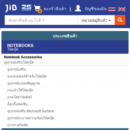
ตะกร้าสินค้า
บัญชีของฉัน
0
หมวดหมู่สินค้า
ประเภทสินค้า
NOTEBOOKS
โน้ตบุ๊ค
Notebook Accessories
อุปกรณ์เสริมโน้ตบุ๊ค
อุปกรณ์เสริม
อะแดปเตอร์สำหรับโน้ตบุ๊ค
อุปกรณ์แปลงสัญญาณ
กระเป๋าใส่โน้ตบุ๊ค
ถาดใส่ฮาร์ดดิสก์
ด็อกกิ้งสเตชั่น
อุปกรณ์เสริม Microsoft Surface
อุปกรณ์ระบายความร้อนโน้ตบุ๊ค
ปากกาสไตลัส