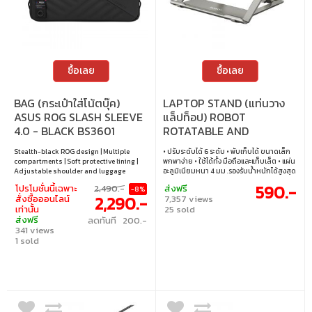
ซื้อเลย
ซื้อเลย
BAG (กระเป๋าใส่โน้ตบุ๊ค)
LAPTOP STAND (แท่นวาง
ASUS ROG SLASH SLEEVE
แล็ปท็อป) ROBOT
4.0 - BLACK BS3601
ROTATABLE AND
FOLDABLE LAPTOP (RT-
Stealth-black ROG design | Multiple
• ปรับระดับได้ 6 ระดับ • พับเก็บได้ ขนาดเล็ก
LS05)
compartments | Soft protective lining |
พกพาง่าย • ใช้ได้ทั้ง มือถือและแท็บเล็ต • แผ่น
Adjustable shoulder and luggage
อะลูมิเนียมหนา 4 มม .รองรับน้ำหนักได้สูงสุด
straps | Tear-resistant Ripstop PU and
10 กิโลกรัม • รองรับโน็ตบุ๊คและเเท๊บเเล็ต
590.-
โปรโมชั่นนี้เฉพาะ
2,490.-
ส่งฟรี
-8%
TPU-coated polyester | Water-resistant
ขนาดภายใน 10-15.6 นิ้ว • ใช้สำหรับ ใช้ใน
2,290.-
สั่งซื้อออนไลน์
7,357 views
บ้าน สตรีมมิ่ง หรือ เรียนออนไลน์ เป็นต้น •
เท่านั้น
25 sold
ปรับมุมได้ตามต้องการ ความสูง ความกว้าง
ส่งฟรี
ลดทันที 200.-
สามารถปรับได้ • ฐานกันลื่น ทนทาน มีความ
341 views
มั่นคงแข็งแรง • ระบายความร้อนได้ดีเยี่ยม
1 sold