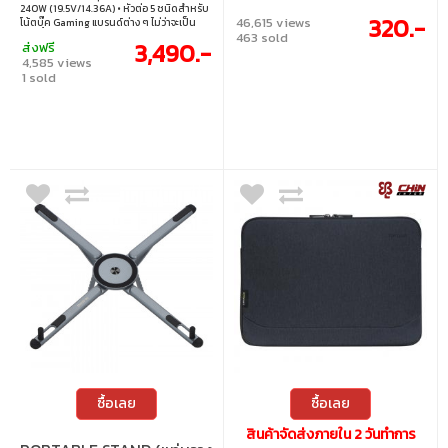
(ADP-240EBDFLA)
240W (19.5V/14.36A) • หัวต่อ 5 ชนิดสำหรับ
320.-
46,615 views
โน้ตบุ๊ค Gaming แบรนด์ต่าง ๆ ไม่ว่าจะเป็น
463 sold
Acer, Asus ROG, Dell Alienware, HP Omen,
3,490.-
ส่งฟรี
Lenovo, MSI, Razer • มีความทนทาน แข็งแรง
4,585 views
ผ่านการทดสอบการบิดงอของสายมากกว่า
1 sold
10,000 ครั้ง และ ผ่านการทดสอบแรงตก
กระแทกที่ความสูง 1.5 เมตร • การป้องกัน
พลังงาน InnerShield™ • เทคโนโลยี
GreenSense™ ในตัว
ซื้อเลย
ซื้อเลย
สินค้าจัดส่งภายใน 2 วันทำการ