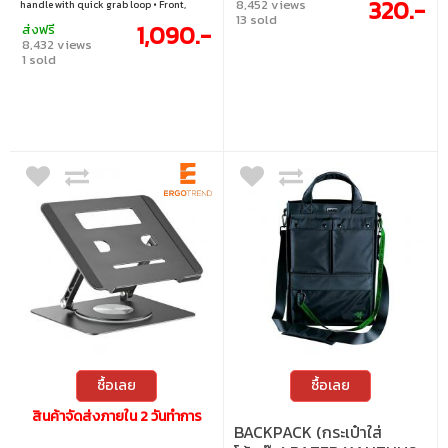
320.-
8,452 views
handle with quick grab loop • Front,
ใบพัดขนาดใหญ่ ด้วยใบพัดขนาด 120 มม.
13 sold
zippered pocket for accessory storage
ความเร็วการหมุน 1300+/-10% RPM ช่วย
1,090.-
ส่งฟรี
ระบายความร้อนให้โน๊ตบุ๊คของคุณได้อย่าง
8,432 views
รวดเร็ว
1 sold
ซื้อเลย
ซื้อเลย
สินค้าจัดส่งภายใน 2 วันทำการ
BACKPACK (กระเป๋าใส่