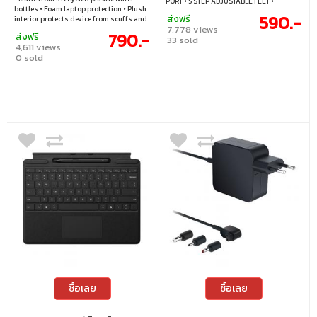
PORT • 5 STEP ADJUSTABLE FEET •
bottles • Foam laptop protection • Plush
COMPATIBILITY 9”-16” LAPTOP • CORD
590.-
ส่งฟรี
interior protects device from scuffs and
LENGTH 60 CM.
7,778 views
scratches • Heathered material resists
790.-
ส่งฟรี
fading, stains, and wetness
33 sold
4,611 views
0 sold
ซื้อเลย
ซื้อเลย