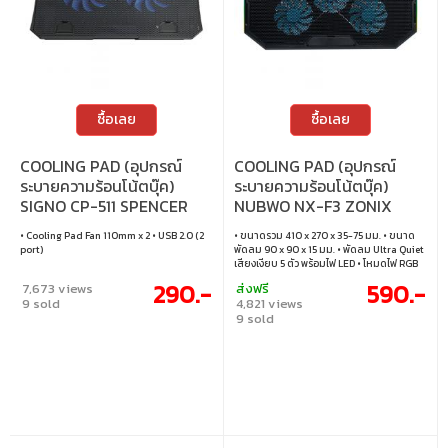
ซื้อเลย
ซื้อเลย
COOLING PAD (อุปกรณ์
COOLING PAD (อุปกรณ์
ระบายความร้อนโน้ตบุ๊ค)
ระบายความร้อนโน้ตบุ๊ค)
SIGNO CP-511 SPENCER
NUBWO NX-F3 ZONIX
(BLACK)
• Cooling Pad Fan 110mm x 2 • USB 2.0 (2
• ขนาดรวม 410 x 270 x 35-75 มม. • ขนาด
port)
พัดลม 90 x 90 x 15 มม. • พัดลม Ultra Quiet
เสียงเงียบ 5 ตัว พร้อมไฟ LED • โหมดไฟ RGB
12 โหมดไฟแบบไหลลื่น • ความเร็วพัดลม
290.-
590.-
7,673 views
ส่งฟรี
1400 รอบต่อนาที (RPM) • พอร์ต USB-A
9 sold
4,821 views
จำนวน 2 พอร์ต • แท่นวางตามหลักสรีรศาสตร์
9 sold
ปรับได้ 7 ระดับ