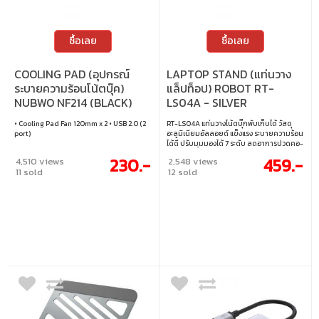
ซื้อเลย
ซื้อเลย
COOLING PAD (อุปกรณ์
LAPTOP STAND (แท่นวาง
ระบายความร้อนโน้ตบุ๊ค)
แล็ปท็อป) ROBOT RT-
NUBWO NF214 (BLACK)
LS04A - SILVER
• Cooling Pad Fan 120mm x 2 • USB 2.0 (2
RT-LS04A แท่นวางโน้ตบุ๊กพับเก็บได้ วัสดุ
port)
อะลูมิเนียมอัลลอยด์ แข็งแรง ระบายความร้อน
ได้ดี ปรับมุมมองได้ 7 ระดับ ลดอาการปวดคอ-
หลัง เหมาะกับทุกสถานการณ์ พกพาสะดวก
230.-
459.-
4,510 views
2,548 views
ใช้งานกับโน้ตบุ๊ก/แท็บเล็ตได้ถึง 17.3 นิ้ว • พับ
11 sold
12 sold
เก็บได้ พกพาสะดวก • ปรับมุมมองได้ 7 ระดับ •
วัสดุอะลูมิเนียมอัลลอยด์ แข็งแรง ทนทาน •
ช่วยระบายความร้อน ลดอาการปวดคอ-หลัง
• รองรับโน้ตบุ๊ก/แท็บเล็ต สูงสุด 17.3 นิ้ว