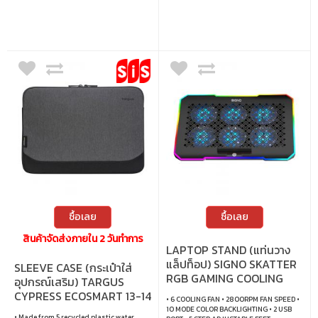
เราให้ความสำคัญเป็นอันดับแรก • ผลิตโดย
ใช้พลังงานหมุนเวียน 100% ที่ผ่านมาตรฐาน
UL2799 ในการกำจัดของเสียอุตสาหกรรม
โดยไม่ทำลายสิ่งแวดล้อม
ซื้อเลย
ซื้อเลย
สินค้าจัดส่งภายใน 2 วันทำการ
LAPTOP STAND (แท่นวาง
แล็ปท็อป) SIGNO SKATTER
SLEEVE CASE (กระเป๋าใส่
RGB GAMING COOLING
อุปกรณ์เสริม) TARGUS
PAD (CP-512)
CYPRESS ECOSMART 13-14
• 6 COOLING FAN • 2800RPM FAN SPEED •
INCH (GREY)
10 MODE COLOR BACKLIGHTING • 2 USB
• Made from 5 recycled plastic water