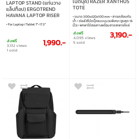
โน้ตบุ๊ค) RAZER XANTHUS
LAPTOP STAND (แท่นวาง
TOTE
แล็ปท็อป) ERGOTREND
HAVANA LAPTOP RISER
• ขนาด 300x420x100 mm • สารเคลือบกัน
(8850001004758)
น้ำ • ช่องใส่โน้ตบุ๊คแบบบุนวมพิเศษ (สูงสุด 16
• For Laptop / Tablet 7"-17.3"
นิ้ว) • พกพาได้สองทางพร้อมสายสะพายไหล่
แบบถอดออกได้
3,190.-
ส่งฟรี
4,095 views
1,990.-
ส่งฟรี
5 sold
3,132 views
1 sold