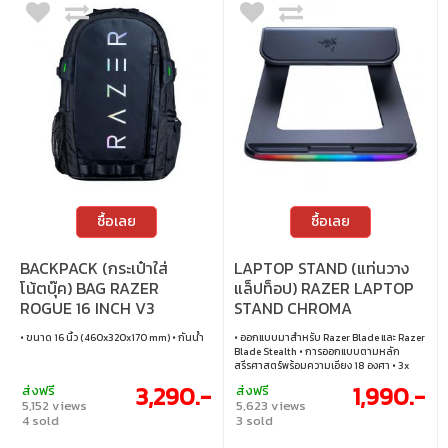
ซื้อเลย
ซื้อเลย
BACKPACK (กระเป๋าใส่
LAPTOP STAND (แท่นวาง
โน้ตบุ๊ค) BAG RAZER
แล็ปท็อป) RAZER LAPTOP
ROGUE 16 INCH V3
STAND CHROMA
(CHROMATIC)
• ขนาด 16 นิ้ว (460x320x170 mm) • กันน้ำ
• ออกแบบมาสำหรับ Razer Blade และ Razer
Blade Stealth • การออกแบบตามหลัก
สรีรศาสตร์พร้อมความเอียง 18 องศา • 3x
USB 3.0
3,290.-
1,990.-
ส่งฟรี
ส่งฟรี
5,152 views
5,623 views
4 sold
3 sold