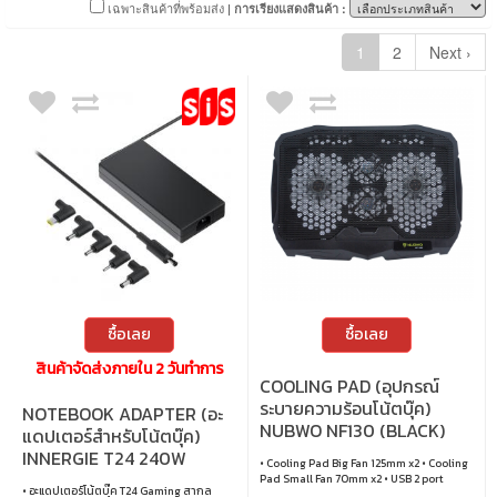
Lenovo
เฉพาะสินค้าที่พร้อมส่ง
| การเรียงแสดงสินค้า :
Microsoft
1
2
Next ›
MSI
Nubwo
Orico
Rapoo
Razer
Robot
S-Gear
Signo
Targus
Unitek
ซื้อเลย
ซื้อเลย
Vention
สินค้าจัดส่งภายใน 2 วันทำการ
Xiaomi
COOLING PAD (อุปกรณ์
ระบายความร้อนโน้ตบุ๊ค)
NOTEBOOK ADAPTER (อะ
NUBWO NF130 (BLACK)
แดปเตอร์สำหรับโน้ตบุ๊ค)
INNERGIE T24 240W
• Cooling Pad Big Fan 125mm x2 • Cooling
GAMING POWER ADAPTER
Pad Small Fan 70mm x2 • USB 2 port
• อะแดปเตอร์โน้ตบุ๊ค T24 Gaming สากล