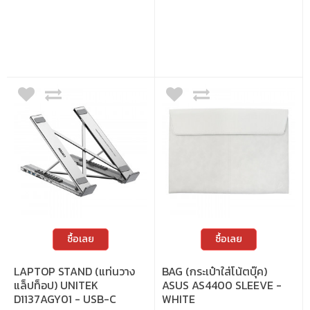
1300 รอบต่อนาที (RPM) • ปุ่มปรับพลังงาน/
หัวต่อ 6 แบบ รองรับหลายยี่ห้อ พร้อม
แสง ใช้ปรับความสว่างของไฟ RGB • ปุ่มปรับ
โปรแกรมหัวต่อฟรี • พกพาสะดวก ขนาด
ความเร็ว ใช้สำหรับปรับระดับความเร็วพัดลม
กะทัดรัด มาพร้อมสายยาว 2.3 เมตร • ระบบ
InnerShield ป้องกันครบ 5 ระดับ เพื่อความ
ปลอดภัยสูงสุด • เทคโนโลยี GreenSense
ประสิทธิภาพสูงถึง 92% ประหยัดพลังงาน
ซื้อเลย
ซื้อเลย
LAPTOP STAND (แท่นวาง
BAG (กระเป๋าใส่โน้ตบุ๊ค)
แล็ปท็อป) UNITEK
ASUS AS4400 SLEEVE -
D1137AGY01 - USB-C
WHITE