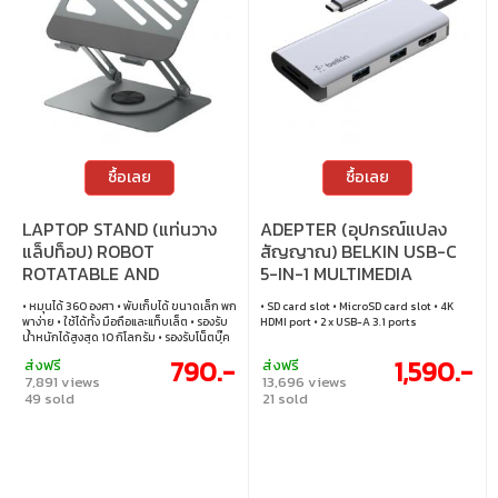
ซื้อเลย
ซื้อเลย
LAPTOP STAND (แท่นวาง
ADEPTER (อุปกรณ์แปลง
แล็ปท็อป) ROBOT
สัญญาณ) BELKIN USB-C
ROTATABLE AND
5-IN-1 MULTIMEDIA
FOLDABLE LAPTOP (RT-
(AVC007BTSGY)
• หมุนได้ 360 องศา • พับเก็บได้ ขนาดเล็ก พก
• SD card slot • MicroSD card slot • 4K
LS06)
พาง่าย • ใช้ได้ทั้ง มือถือและแท็บเล็ต • รองรับ
HDMI port • 2 x USB-A 3.1 ports
น้ำหนักได้สูงสุด 10 กิโลกรัม • รองรับโน็ตบุ๊ค
และเเท๊บเเล็ต ขนาดภายใน 10-17.3 นิ้ว • ใช้
790.-
1,590.-
ส่งฟรี
ส่งฟรี
สำหรับ ใช้ในบ้าน สตรีมมิ่ง หรือ เรียน
7,891 views
13,696 views
ออนไลน์ เป็นต้น • ปรับมุมได้ตามต้องการ
49 sold
21 sold
ความสูง ความกว้าง สามารถปรับได้ • ฐานกัน
ลื่น ทนทาน มีความมั่นคงแข็งแรง • ระบาย
ความร้อนได้ดีเยี่ยม