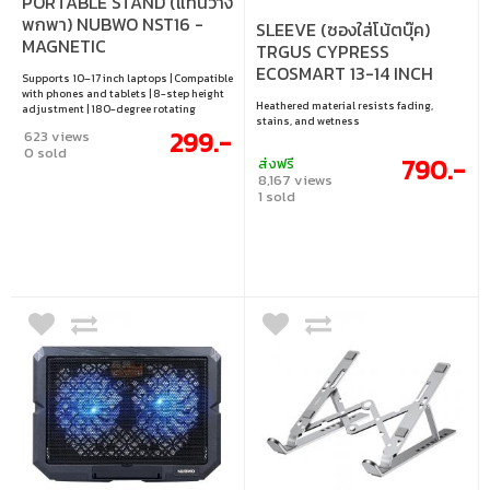
PORTABLE STAND (แท่นวาง
พกพา) NUBWO NST16 -
SLEEVE (ซองใส่โน้ตบุ๊ค)
MAGNETIC
TRGUS CYPRESS
ECOSMART 13-14 INCH
Supports 10–17 inch laptops | Compatible
SLEEVE (TBS64601GL-
with phones and tablets | 8-step height
Heathered material resists fading,
adjustment | 180-degree rotating
70)NAVY
stains, and wetness
magnetic head | Foldable compact
299.-
623 views
portable design
0 sold
790.-
ส่งฟรี
8,167 views
1 sold