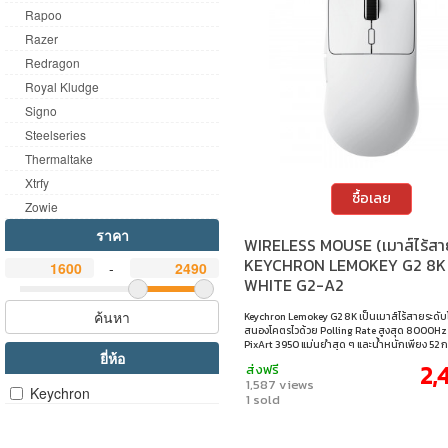
Rapoo
Razer
Redragon
Royal Kludge
Signo
Steelseries
Thermaltake
Xtrfy
ซื้อเลย
Zowie
ราคา
WIRELESS MOUSE (เมาส์ไร้สา
KEYCHRON LEMOKEY G2 8K
-
WHITE G2-A2
ค้นหา
Keychron Lemokey G2 8K เป็นเมาส์ไร้สายระดับ
สนองโคตรไวด้วย Polling Rate สูงสุด 8000Hz
PixArt 3950 แม่นยำสุด ๆ และน้ำหนักเพียง 52 ก
ยี่ห้อ
ควบคุมง่ายมาก แบตอึด พร้อมการเชื่อมต่อครบทั้
2,
ส่งฟรี
2.4GHz และสาย เหมาะทั้งเกมเมอร์และสายทำงาน
1,587 views
ความเร็วขั้นสุด • ความละเอียด : 100 – 30,000 
Keychron
1 sold
เชื่อมต่อ : บลูทูธ 5.3 / 2.4GHz / แบบใช้สาย (Typ
เซนเซอร์ : PixArt 3950 • สวิตช์ : Huano Micro
(อายุการคลิก 80 ล้านครั้ง) • ความเร็วสูงสุด : 7
อัตราการส่งข้อมูล : 8000Hz (โหมด 2.4GHz / 