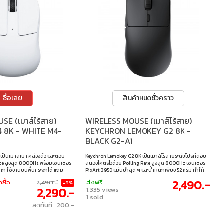
ซื้อเลย
สินค้าหมดชั่วคราว
E (เมาส์ไร้สาย)
WIRELESS MOUSE (เมาส์ไร้สาย)
 8K - WHITE M4-
KEYCHRON LEMOKEY G2 8K -
BLACK G2-A1
เป็นเมาส์เบา คล่องตัว และตอบ
Keychron Lemokey G2 8K เป็นเมาส์ไร้สายระดับโปรที่ตอบ
te สูงสุด 8000Hz พร้อมเซนเซอร์
สนองโคตรไวด้วย Polling Rate สูงสุด 8000Hz เซนเซอร์
มาก ใช้งานบนพื้นกระจกได้ แถม
PixArt 3950 แม่นยำสุด ๆ และน้ำหนักเพียง 52 กรัม ทำให้
มง ดีไซน์กะทัดรัดเหมาะทั้งเล่นเกม
ควบคุมง่ายมาก แบตอึด พร้อมการเชื่อมต่อครบทั้ง บลูทูธ,
2,490.-
งซื้อ
2,490.-
ส่งฟรี
-8%
์ไว เบา และคมชัดต้องถูกใจแน่นอน
2.4GHz และสาย เหมาะทั้งเกมเมอร์และสายทำงานที่ต้องการ
2,290.-
1,335 views
100 – 30,000 DPI • การเชื่อมต่อ :
ความเร็วขั้นสุด • ความละเอียด : 100 – 30,000 DPI • การ
1 sold
บบมีสาย • เซนเซอร์ : PixArt 3950 •
เชื่อมต่อ : บลูทูธ 5.3 / 2.4GHz / แบบใช้สาย (Type-C) •
ลดทันที 200.-
 • อัตราการส่งข้อมูล : สูงสุด
เซนเซอร์ : PixArt 3950 • สวิตช์ : Huano Micro Switch
 แบบมีสาย) • ความเข้ากันได้ :
(อายุการคลิก 80 ล้านครั้ง) • ความเร็วสูงสุด : 750 IPS •
อัตราการส่งข้อมูล : 8000Hz (โหมด 2.4GHz / แบบมีสาย),