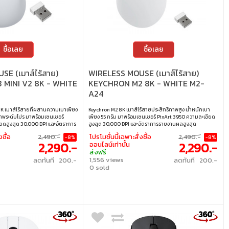
ซื้อเลย
ซื้อเลย
E (เมาส์ไร้สาย)
WIRELESS MOUSE (เมาส์ไร้สาย)
MINI V2 8K - WHITE
KEYCHRON M2 8K - WHITE M2-
A24
K เมาส์ไร้สายที่ผสานความเบาเพียง
Keychron M2 8K เมาส์ไร้สายประสิทธิภาพสูง น้ำหนักเบา
ภาพระดับโปร มาพร้อมเซนเซอร์
เพียง 55 กรัม มาพร้อมเซนเซอร์ PixArt 3950 ความละเอียด
ยดสูงสุด 30,000 DPI และอัตราการ
สูงสุด 30,000 DPI และอัตราการรายงานผลสูงสุด
0Hz ให้ความแม่นยำและตอบสนองไว
8,000Hz ให้ความแม่นยำ ตอบสนองไว และเคลื่อนไหวลื่น
งซื้อ
2,490.-
โปรโมชั่นนี้เฉพาะสั่งซื้อ
2,490.-
-8%
-8%
รเชื่อมต่อ 2.4GHz, บลูทูธ และแบบมี
ไหล เหมาะทั้งสำหรับเกมเมอร์และมืออาชีพที่ต้องการความ
2,290.-
2,290.-
ออนไลน์เท่านั้น
นและเกมที่ต้องการความเร็วและ
เที่ยงตรงสูงสุด • DPI : 100 - 30,000 • เซ็นเซอร์ : PixArt
ส่งฟรี
มละเอียด : สูงสุด 30,000 DPI •
3950 • การเชื่อมต่อ : บลูทูธ 5.3 / 2.4 GHz / แบบมีสาย •
1,556 views
ลดทันที 200.-
ลดทันที 200.-
บลูทูธ / แบบมีสาย • เซนเซอร์ :
อัตราการส่งข้อมูล : 8,000 Hz (2.4 GHz / แบบมีสาย) •
0 sold
 Huano Micro Switch (อายุการใช้
ความเร็วสูงสุด : 750 IPS • แบตเตอรี่ : 600 mAh • รองรับ
ราการส่งข้อมูล : สูงสุด 8,000Hz
ระบบปฏิบัติการ : Windows, macOS, Linux, เเละอื่นๆ
สาย)