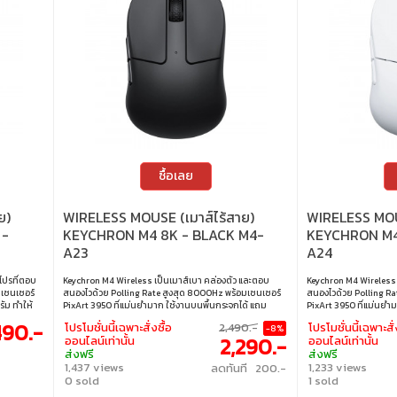
ซื้อเลย
ย)
WIRELESS MOUSE (เมาส์ไร้สาย)
WIRELESS MOUS
 -
KEYCHRON M4 8K - BLACK M4-
KEYCHRON M4
A23
A24
โปรที่ตอบ
Keychron M4 Wireless เป็นเมาส์เบา คล่องตัว และตอบ
Keychron M4 Wireless 
 เซนเซอร์
สนองไวด้วย Polling Rate สูงสุด 8000Hz พร้อมเซนเซอร์
สนองไวด้วย Polling Ra
รัม ทำให้
PixArt 3950 ที่แม่นยำมาก ใช้งานบนพื้นกระจกได้ แถม
PixArt 3950 ที่แม่นยำ
ง บลูทูธ,
แบตเตอรี่ทนถึง 60 ชั่วโมง ดีไซน์กะทัดรัดเหมาะทั้งเล่นเกม
แบตเตอรี่ทนถึง 60 ชั่วโ
490.-
โปรโมชั่นนี้เฉพาะสั่งซื้อ
2,490.-
โปรโมชั่นนี้เฉพาะสั่
-8%
ที่ต้องการ
และทำงาน คนที่ชอบเมาส์ไว เบา และคมชัดต้องถูกใจแน่นอน
และทำงาน คนที่ชอบเมาส
2,290.-
ออนไลน์เท่านั้น
ออนไลน์เท่านั้น
DPI • การ
• ความละเอียด : สูงสุด 100 – 30,000 DPI • การเชื่อมต่อ :
• ความละเอียด : สูงสุด 
ส่งฟรี
ส่งฟรี
e-C) •
บลูทูธ 5.3 / 2.4GHz / แบบมีสาย • เซนเซอร์ : PixArt 3950 •
บลูทูธ 5.3 / 2.4GHz / แ
1,437 views
1,233 views
ลดทันที 200.-
 Switch
ความเร็วสูงสุด : 750 IPS • อัตราการส่งข้อมูล : สูงสุด
ความเร็วสูงสุด : 750 IPS
0 sold
1 sold
50 IPS •
8000Hz (โหมด 2.4GHz / แบบมีสาย) • ความเข้ากันได้ :
8000Hz (โหมด 2.4GHz /
แบบมีสาย),
macOS / Windows
macOS / Windows