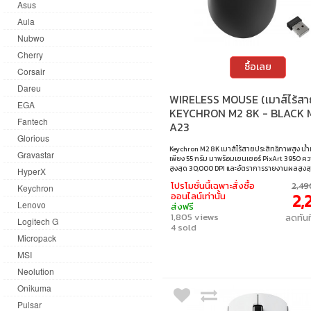
Asus
Aula
Nubwo
Cherry
ซื้อเลย
Corsair
Dareu
WIRELESS MOUSE (เมาส์ไร้สา
EGA
KEYCHRON M2 8K - BLACK 
Fantech
A23
Glorious
Keychron M2 8K เมาส์ไร้สายประสิทธิภาพสูง น้
Gravastar
เพียง 55 กรัม มาพร้อมเซนเซอร์ PixArt 3950 ค
สูงสุด 30,000 DPI และอัตราการรายงานผลสูงส
HyperX
8,000Hz ให้ความแม่นยำ ตอบสนองไว และเคลื่อ
โปรโมชั่นนี้เฉพาะสั่งซื้อ
2,49
Keychron
ไหล เหมาะทั้งสำหรับเกมเมอร์และมืออาชีพที่ต้
2,
ออนไลน์เท่านั้น
เที่ยงตรงสูงสุด • DPI : 100 - 30,000 • เซ็นเซอร์ 
Lenovo
ส่งฟรี
3950 • การเชื่อมต่อ : บลูทูธ 5.3 / 2.4 GHz / แบ
1,805 views
ลดทัน
อัตราการส่งข้อมูล : 8,000 Hz (2.4 GHz / แบบม
Logitech G
4 sold
ความเร็วสูงสุด : 750 IPS • แบตเตอรี่ : 600 mAh 
ระบบปฏิบัติการ : Windows, macOS, Linux, เเละ
Micropack
MSI
Neolution
Onikuma
Pulsar