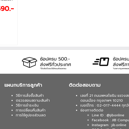
65 ชั่วโมง
590.-
นักกำลังดี
DPI • การ
เซอร์ :
tch (อายุการ
อัตราการส่ง
แผนกบริการลูกค้า
ติดต่อสอบถาม
วิธีการสั่งซื้อสินค้า
เลขที่ 21 ถนนพหลโยธิน แขวงส
ตรวจสอบสถานะสินค้า
ดอนเมือง กรุงเทพฯ 10210
วิธีการชำระเงิน
เบอร์โทร : 02-017-4444 ทุกวั
การเปลี่ยนคืนสินค้า
ช่องทางติดต่อ
การใช้คูปองส่วนลด
Line ID : @jibonline
Facebook : JIB Comp
Instagram : jib.online