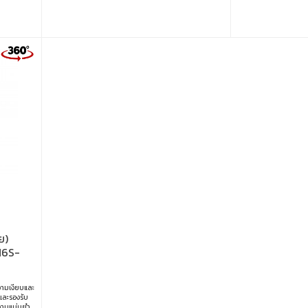
ามเข้ากันได้
ย)
M6S-
วามเงียบและ
และรองรับ
ความแม่นยำ