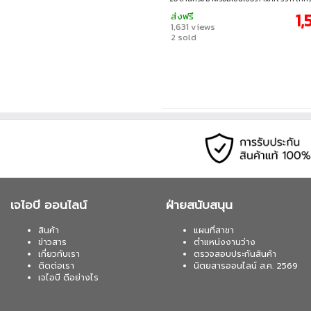
สูง และ Polling Rate 1000Hz ใช้งานได้นานถึง 1
1,
ส่งฟรี
เหมาะทั้งทำงานและใช้งานทั่วไปแบบสบาย ๆ น้ำห
1,631 views
จับถนัดมือ • ความละเอียด : สูงสุด 50 – 12,000 
2 sold
เชื่อมต่อ : บลูทูธ 5.3 / 2.4GHz / แบบใช้สาย • เซน
PixArt 3311 • สวิตช์ : Huano Silent Micro Swi
คลิก 20 ล้านครั้ง) • ความเร็วสูงสุด : 300 IPS • 
ข้อมูล : 1000Hz (โหมด 2.4GHz / แบบมีสาย)
เจไอบี ออนไลน์
ฝ่ายสนับสนุน
สินค้า
แผนที่สาขา
ข่าวสาร
ตำแหน่งงานว่าง
เกี่ยวกับเรา
ตรวจสอบประกันสินค้า
ติดต่อเรา
นิตยสารออนไลน์ ส.ค. 2569
เจไอบี ดีอย่างไร