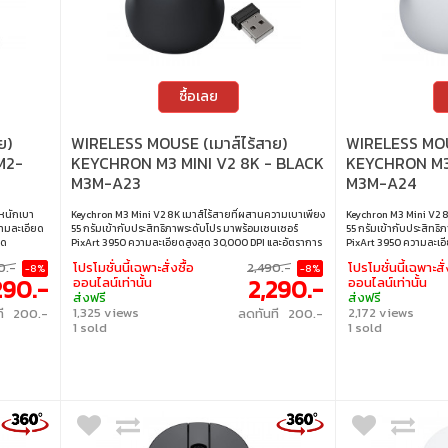
ซื้อเลย
ย)
WIRELESS MOUSE (เมาส์ไร้สาย)
WIRELESS MOUS
M2-
KEYCHRON M3 MINI V2 8K - BLACK
KEYCHRON M3 
M3M-A23
M3M-A24
ำหนักเบา
Keychron M3 Mini V2 8K เมาส์ไร้สายที่ผสานความเบาเพียง
Keychron M3 Mini V2 8
วามละเอียด
55 กรัมเข้ากับประสิทธิภาพระดับโปร มาพร้อมเซนเซอร์
55 กรัมเข้ากับประสิทธิ
ุด
PixArt 3950 ความละเอียดสูงสุด 30,000 DPI และอัตราการ
PixArt 3950 ความละเอี
นไหวลื่น
ส่งข้อมูลสูงสุด 8,000Hz ให้ความแม่นยำและตอบสนองไว
ส่งข้อมูลสูงสุด 8,00
0.-
โปรโมชั่นนี้เฉพาะสั่งซื้อ
2,490.-
โปรโมชั่นนี้เฉพาะสั่
-8%
-8%
องการความ
ในทุกคลิก รองรับทั้งการเชื่อมต่อ 2.4GHz, บลูทูธ และแบบมี
ในทุกคลิก รองรับทั้งกา
290.-
2,290.-
ออนไลน์เท่านั้น
ออนไลน์เท่านั้น
: PixArt
สาย เหมาะทั้งสำหรับงานและเกมที่ต้องการความเร็วและ
สาย เหมาะทั้งสำหรับงา
ส่งฟรี
ส่งฟรี
บมีสาย •
ความเสถียรสูงสุด • ความละเอียด : สูงสุด 30,000 DPI •
ความเสถียรสูงสุด • ควา
1,325 views
2,172 views
ที 200.-
ลดทันที 200.-
ีสาย) •
การเชื่อมต่อ : 2.4GHz / บลูทูธ / แบบมีสาย • เซนเซอร์ :
การเชื่อมต่อ : 2.4GHz / 
1 sold
1 sold
• รองรับ
PixArt 3950 • สวิตช์ : Huano Micro Switch (อายุการใช้
PixArt 3950 • สวิตช์ :
อื่นๆ
งาน 80 ล้านครั้ง) • อัตราการส่งข้อมูล : สูงสุด 8,000Hz
งาน 80 ล้านครั้ง) • อัต
(โหมด 2.4GHz / แบบมีสาย)
(โหมด 2.4GHz / แบบมี