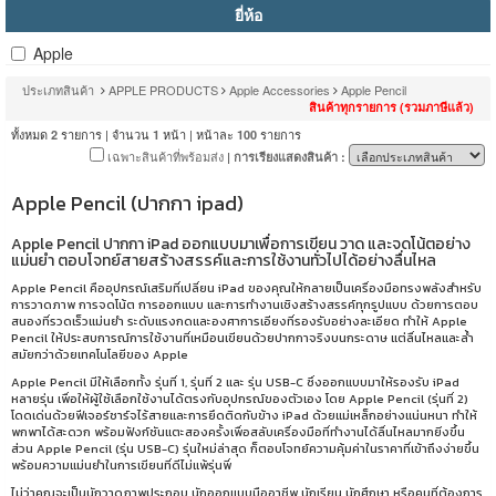
ยี่ห้อ
Apple
ประเภทสินค้า
APPLE PRODUCTS
Apple Accessories
Apple Pencil
สินค้าทุกรายการ (รวมภาษีแล้ว)
ทั้งหมด
รายการ | จำนวน
หน้า | หน้าละ
รายการ
2
1
100
เฉพาะสินค้าที่พร้อมส่ง
| การเรียงแสดงสินค้า :
Apple Pencil (ปากกา ipad)
Apple Pencil ปากกา iPad ออกแบบมาเพื่อการเขียน วาด และจดโน้ตอย่าง
แม่นยำ ตอบโจทย์สายสร้างสรรค์และการใช้งานทั่วไปได้อย่างลื่นไหล
Apple Pencil คืออุปกรณ์เสริมที่เปลี่ยน iPad ของคุณให้กลายเป็นเครื่องมือทรงพลังสำหรับ
การวาดภาพ การจดโน้ต การออกแบบ และการทำงานเชิงสร้างสรรค์ทุกรูปแบบ ด้วยการตอบ
สนองที่รวดเร็วแม่นยำ ระดับแรงกดและองศาการเอียงที่รองรับอย่างละเอียด ทำให้ Apple
Pencil ให้ประสบการณ์การใช้งานที่เหมือนเขียนด้วยปากกาจริงบนกระดาษ แต่ลื่นไหลและล้ำ
สมัยกว่าด้วยเทคโนโลยีของ Apple
Apple Pencil มีให้เลือกทั้ง รุ่นที่ 1, รุ่นที่ 2 และ รุ่น USB-C ซึ่งออกแบบมาให้รองรับ iPad
หลายรุ่น เพื่อให้ผู้ใช้เลือกใช้งานได้ตรงกับอุปกรณ์ของตัวเอง โดย Apple Pencil (รุ่นที่ 2)
โดดเด่นด้วยฟีเจอร์ชาร์จไร้สายและการยึดติดกับข้าง iPad ด้วยแม่เหล็กอย่างแน่นหนา ทำให้
พกพาได้สะดวก พร้อมฟังก์ชันแตะสองครั้งเพื่อสลับเครื่องมือที่ทำงานได้ลื่นไหลมากยิ่งขึ้น
ส่วน Apple Pencil (รุ่น USB-C) รุ่นใหม่ล่าสุด ก็ตอบโจทย์ความคุ้มค่าในราคาที่เข้าถึงง่ายขึ้น
พร้อมความแม่นยำในการเขียนที่ดีไม่แพ้รุ่นพี่
ไม่ว่าคุณจะเป็นนักวาดภาพประกอบ นักออกแบบมืออาชีพ นักเรียน นักศึกษา หรือคนที่ต้องการ