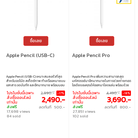
ซื้อเลย
ซื้อเลย
Apple Pencil (USB-C)
Apple Pencil Pro
Apple Pencil (USB-C) เหมาะสมลงตัวที่สุด
Apple Pencil Pro เพิ่มความสามารถสุด
สำหรับจดโน้ต สเก็ตช์ภาพ ทำเครื่องหมายบน
มหัศจรรย์มาอีกมากมายในการช่วยถ่ายทอด
เอกสาร จดบันทึก และอีกมากมาย พร้อมมอบ
ไอเดียของคุณให้ออกมาโลดแล่น พร้อมด้วย
ความแม่นยำที่ลึกลงไปถึงระดับพิกเซล แถม
คุณสมบัติใหม่ๆ สุดล้ำที่ให้คุณทำ
โปรโมชั่นนี้เฉพาะ
2,990.-
โปรโมชั่นนี้เฉพาะ
4,490.-
-17%
-18%
ยังมีความหน่วงต่ำ และไวต่อการเอียง คุณจึง
เครื่องหมาย จดโน้ต และสร้างสรรค์ผลงานชิ้น
2,490.-
3,690.-
สั่งซื้อออนไลน์
สั่งซื้อออนไลน์
ใช้งานได้อย่างเป็นธรรมชาติไม่ต่างจากดินสอ
เอกได้ง่ายยิ่งกว่าที่เคย และหากคุณวาง Apple
เท่านั้น
เท่านั้น
จริงๆ Apple Pencil (USB-C) จับคู่และชาร์จ
Pencil Pro ไว้ผิดที่ผิดทางไม่ว่าข้างนอกหรือที่
ส่งฟรี
ส่งฟรี
ลดทันที 500.-
ลดทันที 800.-
ผ่านสายชาร์จ USB-C ทั้งยังยึดติดด้วยแม่
บ้าน ก็สามารถขอให้แอปค้นหาของฉันช่วย
17,698 views
27,851 views
เหล็กเข้ากับด้านข้างของ iPad เพื่อจัดเก็บ
ตามหาได้เลย
Apple Pencil (USB-C) รองรับคุณสมบัติการ
84 sold
102 sold
ยกปลายของ Apple Pencil เมื่อใช้งานกับ
iPad Pro 12.9 นิ้ว (รุ่นที่ 6) และ iPad Pro 11 นิ้ว
(รุ่นที่ 4)