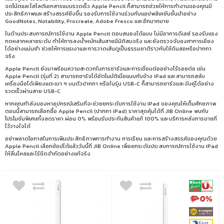
จดโน้ตและไฮไลต์เอกสารแบบรวดเร็ว Apple Pencil ก็สามารถช่วยให้การทำงานของคุณมี
ประสิทธิภาพและสร้างสรรค์ยิ่งขึ้น รองรับการใช้งานร่วมกับแอปพลิเคชันชั้นนำอย่าง
GoodNotes, Notability, Procreate, Adobe Fresco และอีกมากมาย
ในด้านประสบการณ์การใช้งาน Apple Pencil ตอบสนองได้แบบ ไม่มีอาการดีเลย์ รองรับแรง
กดหลากหลายระดับ ทำให้การลงน้ำหนักเส้นสายมีมิติสมจริง และยังตรวจจับองศาการเอียง
ได้อย่างแม่นยำ ช่วยให้การแรเงาและการวาดเส้นดูเป็นธรรมชาติราวกับใช้ดินสอหรือปากกา
จริง
Apple Pencil ยังมาพร้อมความสะดวกในการชาร์จและการเชื่อมต่ออย่างไร้รอยต่อ เช่น
Apple Pencil (รุ่นที่ 2) สามารถชาร์จได้อัตโนมัติเมื่อแนบกับข้าง iPad และสามารถสลับ
เครื่องมือได้เพียงแตะเบา ๆ บนตัวปากกา หรือในรุ่น USB-C ก็สามารถชาร์จและจับคู่ได้อย่าง
รวดเร็วผ่านสาย USB-C
หากคุณกำลังมองหาอุปกรณ์เสริมที่จะช่วยยกระดับการใช้งาน iPad ของคุณให้เต็มศักยภาพ
ตอนนี้สามารถเลือกซื้อ Apple Pencil (ปากกา iPad) ราคาสุดคุ้มได้ที่ JIB Online พบกับ
โปรโมชันพิเศษทั้งลดราคา ผ่อน 0% พร้อมรับประกันสินค้าแท้ 100% และบริการหลังการขายที่
ไว้วางใจได้
อย่าพลาดโอกาสในการเพิ่มประสิทธิภาพการทำงาน การเรียน และการสร้างสรรค์ของคุณด้วย
Apple Pencil เลือกช้อปได้แล้ววันนี้ที่ JIB Online เพื่อยกระดับประสบการณ์การใช้งาน iPad
ให้ลื่นไหลและไร้ขีดจำกัดอย่างแท้จริง