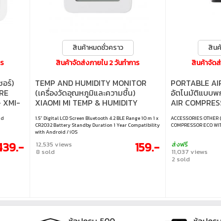
สินค้าหมดชั่วคราว
สินค
าร
สินค้าจัดส่งภายใน 2 วันทำการ
สินค้าจัด
อร์)
TEMP AND HUMIDITY MONITOR
PORTABLE AIR 
RE
(เครื่องวัดอุณหภูมิและความชื้น)
อัตโนมัติแบบ
 XMI-
XIAOMI MI TEMP & HUMIDITY
AIR COMPRES
MONITOR 2 (27012) [XMI-
FLASHLIGHT
nd
1.5” Digital LCD Screen Bluetooth 4.2 BLE Range 10 m 1 x
ACCESSORIES OTHER (เ
NUN4126GL] - WHITE
CR2032 Battery Standby Duration 1 Year Compatibility
COMPRESSOR ECO WIT
with Android / iOS
439.-
159.-
12,535 views
ส่งฟรี
8 sold
11,037 views
2 sold