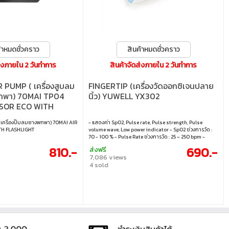
้าหมดชั่วคราว
สินค้าหมดชั่วคราว
ส่งภายใน 2 วันทำการ
สินค้าจัดส่งภายใน 2 วันทำการ
PUMP ( เครื่องสูบลม
FINGERTIP (เครื่องวัดออกซิเจนปลาย
พกพา) 70MAI TP04
นิ้ว) YUWELL YX302
SOR ECO WITH
ครื่องปั๊มลมยางพกพา) 70MAI AIR
- แสดงค่า SpO2, Pulse rate, Pulse strength, Pulse
H FLASHLIGHT
volume wave, Low power indicator - SpO2 ช่วงการวัด :
70 - 100 % - Pulse Rate ช่วงการวัด : 25 – 250 bpm -
สามารถใช้ได้ทั้งผู้ใหญ่และเด็ก - ใบอนุญาตโฆษณาเลขที่
810.-
690.-
ส่งฟรี
ฆพ.776/2564
7,086 views
4 sold