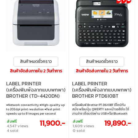
สินค้าหมดชั่วคราว
สินค้าหมดชั่วคราว
สินค้าจัดส่งภายใน 2 วันทำการ
สินค้าจัดส่งภายใน 2 วันทำการ
LABEL PRINTER
LABEL PRINTER
(เครื่องพิมพ์ฉลากแบบพกพา)
(เครื่องพิมพ์ฉลากแบบพกพา)
BROTHER (TD-4420DN)
BROTHER PTD610BT
●Network connectivity ●High-quality up
เครื่องพิมพ์ Brother PT‑D610BT ดีไซน์ทัน
to 203dpi print resolution ●Fast print
สมัย พร้อมปุ่ม QWERTY และหน้าจอสีชัด ใช้
speeds up to 8 images per second
งานง่าย เชื่อมต่อผ่าน USB หรือ Bluetooth
●Ready to integrate with iOS and
เหมาะกับงานติดป้ายข้อมูล เฟอร์นิเจอร์ หรือ
11,900.-
19,890.-
ส่งฟรี
ส่งฟรี
Android apps
สินค้า มีลูกค้าชื่นชมความทนทาน คุณภาพ
4,547 views
1,609 views
สูง และความยืดหยุ่น • พิมพ์บนเทปลามิเนต
4 sold
0 sold
ได้หน้ากว้างสูงสุด 24 มม. • คีย์บอร์ด
QWERTYและรองรับการทำงานผ่าน USB • ตัด