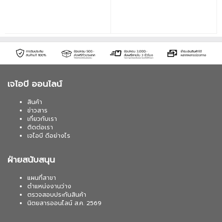
ฉลากแบบอัตโนมัติ • จอสี LCD และ Backlight
ขนาดใหญ่ • ปรับแต่งรูปแบบของฉลากได้ •
ตรวจสอบสีและขนาดของเทปได้อัตโนมัติ
เจไอบี ออนไลน์
สินค้า
ข่าวสาร
เกี่ยวกับเรา
ติดต่อเรา
เจไอบี ดีอย่างไร
ฝ่ายสนับสนุน
แผนที่สาขา
ตำแหน่งงานว่าง
ตรวจสอบประกันสินค้า
นิตยสารออนไลน์ ส.ค. 2569