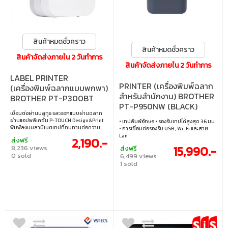
สินค้าหมดชั่วคราว
สินค้าหมดชั่วคราว
สินค้าจัดส่งภายใน 2 วันทำการ
สินค้าจัดส่งภายใน 2 วันทำการ
LABEL PRINTER
PRINTER (เครื่องพิมพ์ฉลาก
(เครื่องพิมพ์ฉลากแบบพกพา)
สำหรับสำนักงาน) BROTHER
BROTHER PT-P300BT
PT-P950NW (BLACK)
WHITE
เชื่อมต่อผ่านบลูทูธ และออกแบบผ่านฉลาก
ผ่านแอปพลิเคชัน P-TOUCH Design&Print
• เทปพิมพ์อักษร • รองรับเทปได้สูงสุด 36 มม.
พิมพ์ลงบนลามิเนตเทปที่ทนทานต่อความ
• การเชื่อมต่อรองรับ USB , Wi-Fi และสาย
ร้อนและสารเคมี พิมพ์เทปด้วยความเร็ว 20 มม
Lan
2,190.-
ส่งฟรี
ต่อวินาที 20mm/sec
15,990.-
8,236 views
ส่งฟรี
0 sold
6,499 views
1 sold