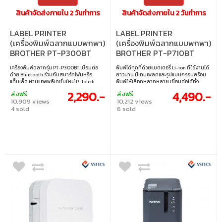
สินค้าจัดส่งภายใน 2 วันทำการ
สินค้าจัดส่งภายใน 2 วันทำการ
LABEL PRINTER
LABEL PRINTER
(เครื่องพิมพ์ฉลากแบบพกพา)
(เครื่องพิมพ์ฉลากแบบพกพา)
BROTHER PT-P300BT
BROTHER PT-P710BT
BLUETOOTH P-TOUCH
WHITE
เครื่องพิมพ์ฉลากรุ่น PT-P300BT เชื่อมต่อ
พิมพ์ได้ทุกที่ด้วยแบตเตอรี่ Li-ion ที่ใช้งานได้
ด้วย Bluetooth ร่วมกับสมาร์ทโฟนหรือ
ยาวนาน มีเทมเพลตและรูปแบบกรอบพร้อม
แท็บเล็ต ผ่านแอพพลิเคชั่นใหม่ P-Touch
พิมพ์ให้เลือกหลากหลาย เชื่อมต่อได้ทั้ง
Design&Print
โทรศัพท์มือถือ แท็บเล็ตและพีซี
2,290.-
4,490.-
ส่งฟรี
ส่งฟรี
10,909 views
10,212 views
4 sold
6 sold