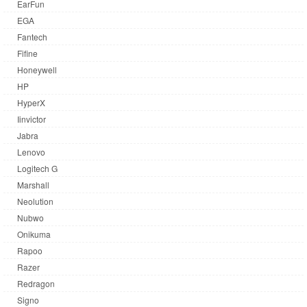
EarFun
EGA
Fantech
Fifine
Honeywell
HP
HyperX
Iinvictor
Jabra
Lenovo
Logitech G
Marshall
Neolution
Nubwo
Onikuma
Rapoo
Razer
Redragon
Signo