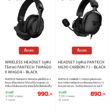
ซื้อเลย
ซื้อเลย
WIRELESS HEADSET (หูฟัง
HEADSET (หูฟัง) FANTECH
ไร้สาย) FANTECH TAMAGO
HG30 CARBON 7.1 - BLACK
II WHG04 - BLACK
FANTECH TAMAGO II WHG04 หูฟังไร้สาย 3
FANTECH CARBON 7.1 HG30 หูฟังเกมมิ่ง
โหมด เชื่อมต่อง่าย ใช้งานได้นานสูงสุด 22
แบบ USB มาพร้อมระบบเสียงรอบทิศทาง 7.1,
ชั่วโมง ให้เสียงคมชัด พร้อมไมโครโฟนพับเก็บ
ไดรเวอร์ 40 มม., ไมค์ตัดเสียงรบกวน และที่
ได้ที่มาพร้อมระบบตัดเสียงรบกวน น้ำหนักเบา
ครอบหูนุ่มสบาย ใช้งานได้กับ PC, MAC,
990.-
890.-
ส่งฟรี
ส่งฟรี
เพียง 174 กรัม ใส่สบายแม้ใช้งานต่อเนื่อง
PS4/PS5 และ Switch ครบจบทั้งเสียง ควบคุม
4,398 views
7,351 views
เหมาะสำหรับเล่นเกม ฟังเพลง และเรียน
และความสบายในตัวเดียว • เชื่อมต่อผ่านสาย
7 sold
12 sold
ออนไลน์ • เชื่อมต่อได้ 3 โหมด Bluetooth /
USB-A • ไดรเวอร์ขนาด 40 มม. ปรับจูนพิเศษ
2.4GHz / แจ็ค 3.5 มม. • แบตเตอรี่ใช้งานได้
ให้คุณภาพเสียงยอดเยี่ยม • ระบบเสียงรอบ
นานถึง 22 ชั่วโมง • ไมโครโฟนพับเก็บได้ พร้อม
ทิศทางเสมือนจริงแบบ 7.1 • ไมโครโฟนตัด
ระบบตัดเสียงรบกวน (ENC) • น้ำหนักเบา ใส่
เสียงรบกวน • รองรับการใช้งานหลากหลาย