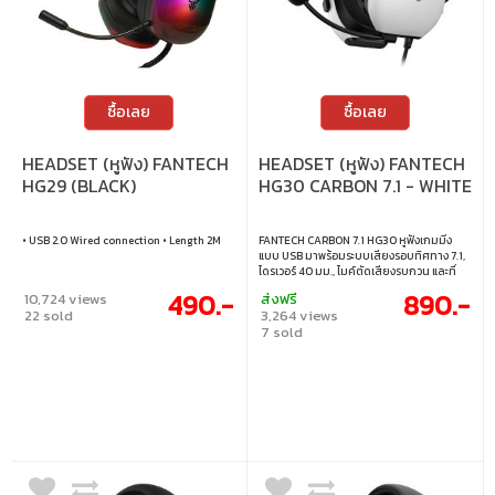
ซื้อเลย
ซื้อเลย
HEADSET (หูฟัง) FANTECH
HEADSET (หูฟัง) FANTECH
HG29 (BLACK)
HG30 CARBON 7.1 - WHITE
• USB 2.0 Wired connection • Length 2M
FANTECH CARBON 7.1 HG30 หูฟังเกมมิ่ง
แบบ USB มาพร้อมระบบเสียงรอบทิศทาง 7.1,
ไดรเวอร์ 40 มม., ไมค์ตัดเสียงรบกวน และที่
ครอบหูนุ่มสบาย ใช้งานได้กับ PC, MAC,
490.-
890.-
10,724 views
ส่งฟรี
PS4/PS5 และ Switch ครบจบทั้งเสียง ควบคุม
22 sold
3,264 views
และความสบายในตัวเดียว • เชื่อมต่อผ่านสาย
7 sold
USB-A • ไดรเวอร์ขนาด 40 มม. ปรับจูนพิเศษ
ให้คุณภาพเสียงยอดเยี่ยม • ระบบเสียงรอบ
ทิศทางเสมือนจริงแบบ 7.1 • ไมโครโฟนตัด
เสียงรบกวน • รองรับการใช้งานหลากหลาย
แพลตฟอร์ม MAC, PC, PS4, PS5 และ
Nintendo Switch