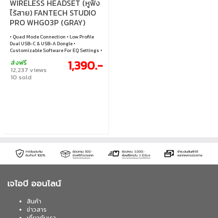
WIRELESS HEADSET (หูฟัง
ไร้สาย) FANTECH STUDIO
PRO WHG03P (GRAY)
• Quad Mode Connection • Low Profile
Dual USB-C & USB-A Dongle •
Customizable Software For EQ Settings •
7.1 Surround Sound • Versatile and
1,390.-
ส่งฟรี
Durable • Long-Lasting Battery Life •
12,237 views
Lightweight And Portable Design •
10 sold
Foldable Enc Microphone • Low Latency •
Easy Control Button
เจไอบี ออนไลน์
สินค้า
ข่าวสาร