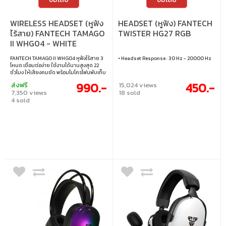
WIRELESS HEADSET (หูฟัง
HEADSET (หูฟัง) FANTECH
ไร้สาย) FANTECH TAMAGO
TWISTER HG27 RGB
II WHG04 - WHITE
FANTECH TAMAGO II WHG04 หูฟังไร้สาย 3
• Headset Response : 30 Hz - 20000 Hz
โหมด เชื่อมต่อง่าย ใช้งานได้นานสูงสุด 22
ชั่วโมง ให้เสียงคมชัด พร้อมไมโครโฟนพับเก็บ
ได้ที่มาพร้อมระบบตัดเสียงรบกวน น้ำหนักเบา
990.-
450.-
ส่งฟรี
15,024 views
เพียง 174 กรัม ใส่สบายแม้ใช้งานต่อเนื่อง
7,350 views
18 sold
เหมาะสำหรับเล่นเกม ฟังเพลง และเรียน
4 sold
ออนไลน์ • เชื่อมต่อได้ 3 โหมด Bluetooth /
2.4GHz / แจ็ค 3.5 มม. • แบตเตอรี่ใช้งานได้
นานถึง 22 ชั่วโมง • ไมโครโฟนพับเก็บได้ พร้อม
ระบบตัดเสียงรบกวน (ENC) • น้ำหนักเบา ใส่
สบาย เพียง 174 กรัม • ไดรเวอร์ขนาด 40 มม.
ให้เสียงคมชัด ทรงพลัง