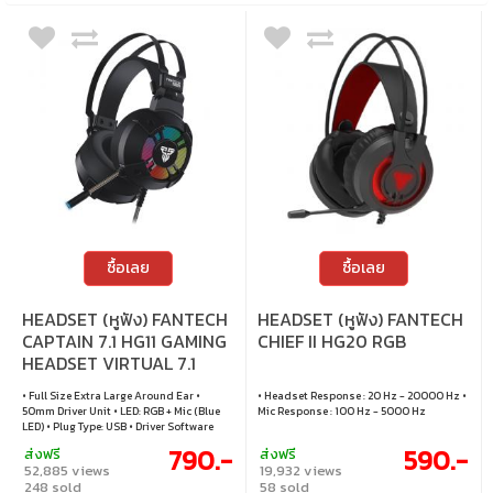
ซื้อเลย
ซื้อเลย
HEADSET (หูฟัง) FANTECH
HEADSET (หูฟัง) FANTECH
CAPTAIN 7.1 HG11 GAMING
CHIEF II HG20 RGB
HEADSET VIRTUAL 7.1
SURROUND VER.2 RGB
• Full Size Extra Large Around Ear •
• Headset Response : 20 Hz - 20000 Hz •
50mm Driver Unit • LED: RGB + Mic (Blue
Mic Response : 100 Hz - 5000 Hz
LED) • Plug Type: USB • Driver Software
Available • Cable Length: 2.2m
790.-
590.-
ส่งฟรี
ส่งฟรี
52,885 views
19,932 views
248 sold
58 sold