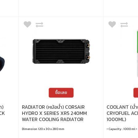
ซื้อเลย
ำ)
RADIATOR (หม้อน้ำ) CORSAIR
COOLANT (น้ำย
CK
HYDRO X SERIES XR5 240MM
CRYOFUEL AC
WATER COOLING RADIATOR
1000ML)
Dimension 120 x 30 x 280 mm
• Capacity : 1000 ml •