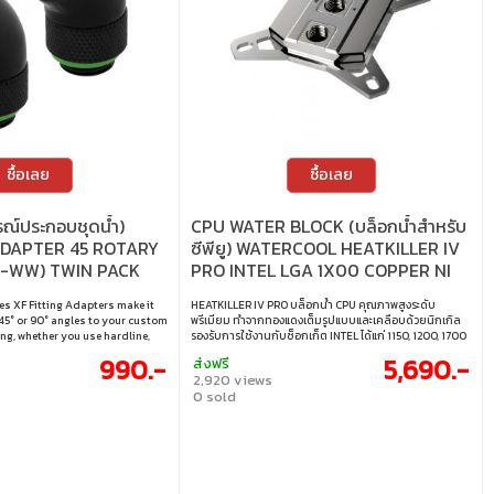
ซื้อเลย
ซื้อเลย
รณ์ประกอบชุดน้ำ)
CPU WATER BLOCK (บล็อกน้ำสำหรับ
ADAPTER 45 ROTARY
ซีพียู) WATERCOOL HEATKILLER IV
-WW) TWIN PACK
PRO INTEL LGA 1X00 COPPER NI
s XF Fitting Adapters make it
HEATKILLER IV PRO บล็อกน้ำ CPU คุณภาพสูงระดับ
 45° or 90° angles to your custom
พรีเมียม ทำจากทองแดงเต็มรูปแบบและเคลือบด้วยนิกเกิล
ng, whether you use hardline,
รองรับการใช้งานกับซ็อกเก็ต INTEL ได้แก่ 1150, 1200, 1700
 fittings.
และ 1851 • ประสิทธิภาพการระบายความร้อนที่ดีกว่า : ช่วยลด
990.-
5,690.-
ส่งฟรี
อุณหภูมิได้ถึง 3°C เมื่อเทียบกับรุ่นก่อนหน้า • การไหลของ
2,920 views
น้ำที่ดีกว่า : ออกแบบช่องทางและหัวฉีดของเจ็ทที่ใหญ่ขึ้น
0 sold
ทำให้การไหลของน้ำดีขึ้นและลดการอุดตัน • ระบบติดตั้งง่าย
โดยไม่ต้องใช้เครื่องมือ : การติดตั้งที่สะดวกและง่ายดาย โดย
ไม่ต้องใช้เครื่องมือพิเศษ • ความเข้ากันได้กับข้อต่อขนาด
ใหญ่ : รองรับการใช้งานกับข้อต่อขนาดใหญ่ด้วยระยะพอร์ต
25 มม.