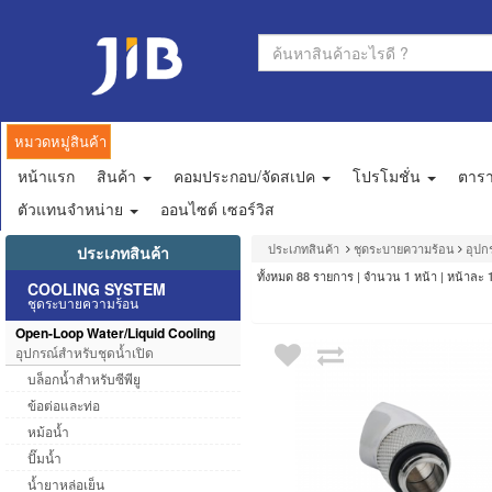
หมวดหมู่สินค้า
หน้าแรก
สินค้า
คอมประกอบ/จัดสเปค
โปรโมชั่น
ตาร
ตัวแทนจำหน่าย
ออนไซต์ เซอร์วิส
ประเภทสินค้า
ชุดระบายความร้อน
อุปก
ประเภทสินค้า
ทั้งหมด
รายการ | จำนวน
หน้า | หน้าละ
88
1
COOLING SYSTEM
ชุดระบายความร้อน
Open-Loop Water/Liquid Cooling
อุปกรณ์สำหรับชุดน้ำเปิด
บล็อกน้ำสำหรับซีพียู
ข้อต่อและท่อ
หม้อน้ำ
ปั๊มน้ำ
น้ำยาหล่อเย็น