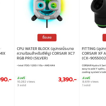
ซื้อเลย
-
CPU WATER BLOCK (อุปกรณ์ระบาย
FITTING (อุปก
MIX
ความร้อนสำหรับซีพียู) CORSAIR XC7
CORSAIR XF 
RGB PRO (SILVER)
(CX-9055002
(1700/1200/AM4)
(BLACK)
• Intel 1700 / 1200 / 115x • AMD AM4
CORSAIR Hydro X Serie
easy to add Y splits,
cooling system’s tubi
compression or barbed
90.-
3,390.-
ส่งฟรี
ส่งฟรี
10,282 views
8,619 views
3 sold
1 sold