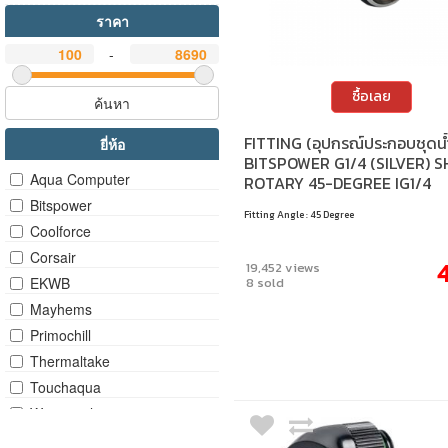
ราคา
-
ซื้อเลย
ค้นหา
FITTING (อุปกรณ์ประกอบชุดน้
ยี่ห้อ
BITSPOWER G1/4 (SILVER) S
Aqua Computer
ROTARY 45-DEGREE IG1/4
EXTENDER
Bitspower
Fitting Angle : 45 Degree
Coolforce
Corsair
19,452 views
EKWB
8 sold
Mayhems
Primochill
Thermaltake
Touchaqua
Watercool
XSPC