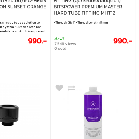
ยาหล่อเย็น) MAYHEMS
FITTING (อุปกรณ์ประกอบชุดน้ำ)
EON SUNSET ORANGE
BITSPOWER PREMIUM MASTER
HARD TUBE FITTING MHT12
(6PACK) (SILVER)
sy, ready to use solution to
• Thread : G1/4" • Thread Length : 5 mm
ur system • Blended with non-
e inhibitors • Additives prevent
 up • Volume 1000 ml
990.-
990.-
ส่งฟรี
7,548 views
0 sold