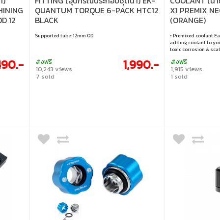
ำ)
FITTING (อุปกรณ์ประกอบชุดน้ำ) EK-
COOLANT (น้ำ
HINING
QUANTUM TORQUE 6-PACK HTC12
X1 PREMIX N
D 12
BLACK
(ORANGE)
Supported tube: 12mm OD
• Premixed coolant Ea
adding coolant to yo
toxic corrosion & scal
scale filming & build
490.-
1,990.-
ส่งฟรี
ส่งฟรี
10,243 views
1,915 views
7 sold
1 sold