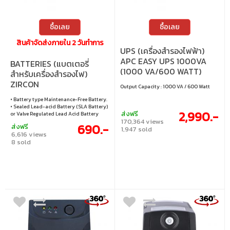
ซื้อเลย
ซื้อเลย
สินค้าจัดส่งภายใน 2 วันทำการ
UPS (เครื่องสำรองไฟฟ้า)
APC EASY UPS 1000VA
BATTERIES (แบตเตอรี่
(1000 VA/600 WATT)
สำหรับเครื่องสำรองไฟ)
(BV1000I-MST)
ZIRCON
Output Capacity : 1000 VA / 600 Watt
BATTERY_12V/7.2AH
• Battery type Maintenance-Free Battery.
• Sealed Lead-acid Battery (SLA Battery)
2,990.-
ส่งฟรี
or Valve Regulated Lead Acid Battery
170,364 views
(VRLA Battery) • It is a sealed dry battery
690.-
ส่งฟรี
that does not need to add distilled
1,947 sold
6,616 views
water.
8 sold