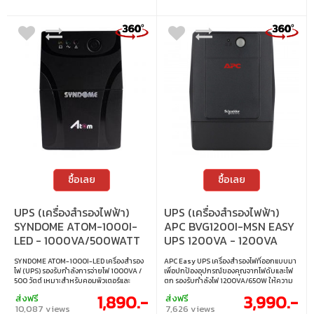
ซื้อเลย
ซื้อเลย
UPS (เครื่องสำรองไฟฟ้า)
UPS (เครื่องสำรองไฟฟ้า)
SYNDOME ATOM-1000I-
APC BVG1200I-MSN EASY
LED - 1000VA/500WATT
UPS 1200VA - 1200VA
650W TOWER 230V 4
SYNDOME ATOM-1000I-LED เครื่องสำรอง
APC Easy UPS เครื่องสำรองไฟที่ออกแบบมา
NEMA UNIVERSAL AVR
ไฟ (UPS) รองรับกำลังการจ่ายไฟ 1000VA /
เพื่อปกป้องอุปกรณ์ของคุณจากไฟดับและไฟ
500 วัตต์ เหมาะสำหรับคอมพิวเตอร์และ
ตก รองรับกำลังไฟ 1200VA/650W ให้ความ
อุปกรณ์อิเล็กทรอนิกส์ ช่วยป้องกันปัญหาไฟ
มั่นใจในการใช้งานต่อเนื่อง มาพร้อมช่อง
1,890.-
3,990.-
ส่งฟรี
ส่งฟรี
ตก ไฟดับ พร้อมไฟ LED แสดงสถานะการ
เสียบปลั๊กแบบไทย 4 ช่องและระบบ AVR เพื่อ
10,087 views
7,626 views
ทำงาน ใช้งานง่าย เพิ่มความปลอดภัยให้กับ
ความเสถียรของแรงดันไฟฟ้าในทุก