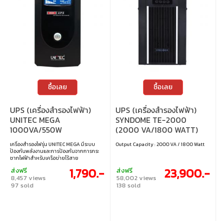
ซื้อเลย
ซื้อเลย
UPS (เครื่องสำรองไฟฟ้า)
UPS (เครื่องสำรองไฟฟ้า)
UNITEC MEGA
SYNDOME TE-2000
1000VA/550W
(2000 VA/1800 WATT)
เครื่องสำรองไฟรุ่น UNITEC MEGA มีระบบ
Output Capacity : 2000 VA / 1800 Watt
ป้องกันพลังงานและการป้องกันจากการกระ
ชากไฟฟ้าสำหรับเครือข่ายไร้สาย
คอมพิวเตอร์ และอุปกรณ์อิเล็กทรอนิกส์อื่น ๆ
1,790.-
23,900.-
ส่งฟรี
ส่งฟรี
สามารถสำรองไฟให้ต่อเนื่อง ในช่วงไฟฟ้าดับ
8,457 views
58,002 views
และเมื่อมีความผันผวนของแรงดันไฟฟ้าที่ไม่
97 sold
138 sold
ปลอดภัย รวมทั้งยังให้การป้องกันจากการกระ
ชากและสปีกส์ที่อาจทำให้เกิดความเสียหาย
ได้อีกด้วย