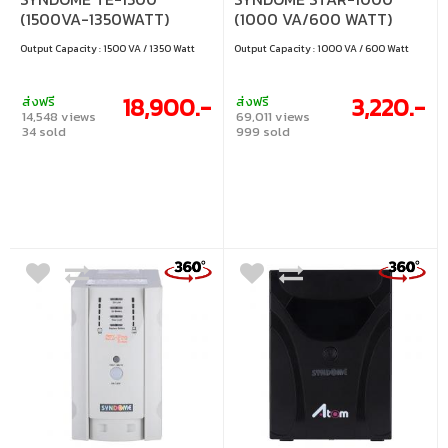
(1500VA-1350WATT)
(1000 VA/600 WATT)
Output Capacity : 1500 VA / 1350 Watt
Output Capacity : 1000 VA / 600 Watt
18,900.-
3,220.-
ส่งฟรี
ส่งฟรี
14,548 views
69,011 views
34 sold
999 sold