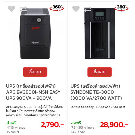
ซื้อเลย
ซื้อเลย
UPS (เครื่องสำรองไฟฟ้า)
UPS (เครื่องสำรองไฟฟ้า)
APC BVG900I-MSN EASY
SYNDOME TE-3000
UPS 900VA - 900VA
(3000 VA/2700 WATT)
480WATT
APC Easy UPS มอบความอุ่นใจให้การใช้งาน
Output Capacity : 3000 VA / 2700 Watt
ในบ้านและโฮมออฟฟิศ ด้วยการสำรอง
พลังงานและป้องกันไฟกระชากอย่างเสถียร
ช่วยให้อุปกรณ์สำคัญทำงานต่อเนื่องแม้ไฟฟ้า
2,790.-
28,900.-
ส่งฟรี
ส่งฟรี
ไม่เสถียร ดีไซน์เรียบ ใช้งานง่าย พร้อมระบบ
4,115 views
75,493 views
อัจฉริยะที่ดูแลการทำงานและความปลอดภัย
15 sold
142 sold
โดยอัตโนมัติ เหมาะสำหรับการใช้งานทุกวัน •