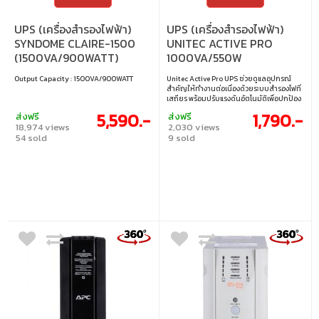
UPS (เครื่องสำรองไฟฟ้า)
UPS (เครื่องสำรองไฟฟ้า)
SYNDOME CLAIRE-1500
UNITEC ACTIVE PRO
(1500VA/900WATT)
1000VA/550W
Output Capacity : 1500VA/900WATT
Unitec Active Pro UPS ช่วยดูแลอุปกรณ์
สำคัญให้ทำงานต่อเนื่องด้วยระบบสำรองไฟที่
เสถียร พร้อมปรับแรงดันอัตโนมัติเพื่อปกป้อง
จากไฟตก ไฟเกิน และไฟกระชาก หน้าจอดิจิทัล
5,590.-
1,790.-
ส่งฟรี
ส่งฟรี
ช่วยให้ตรวจสอบสถานะได้ง่าย เหมาะสำหรับ
18,974 views
2,030 views
การใช้งานในบ้านและออฟฟิศที่ต้องการความ
54 sold
9 sold
มั่นใจทุกวัน