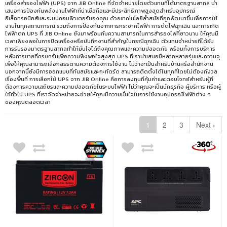
เครื่องสำรองไฟฟ้า (UPS) จาก JIB Online ที่จัดจำหน่ายโดยตัวแทนที่ได้มาตรฐานสากล นำ
เสนอการป้องกันพลังงานไฟฟ้าที่น่าเชื่อถือและมีประสิทธิภาพสูงสุดสำหรับอุปกรณ์
อิเล็กทรอนิกส์และระบบคอมพิวเตอร์ของคุณ ด้วยเทคโนโลยีล้ำสมัยที่ถูกพัฒนาขึ้นเพื่อการใช้
งานในทุกสถานการณ์ รวมถึงการป้องกันจากการกระชากไฟฟ้า การตัดไฟฉุกเฉิน และการเกิด
ไฟฟ้าตก UPS ที่ JIB Online ยังมาพร้อมกับความสามารถในการสำรองไฟที่ยาวนาน ให้คุณมี
เวลาเพียงพอในการปิดเครื่องหรือบันทึกงานที่สำคัญในกรณีฉุกเฉิน ตัวแทนจำหน่ายที่ได้รับ
การรับรองมาตรฐานสากลทำให้มั่นใจได้ถึงคุณภาพและความปลอดภัย พร้อมทั้งการบริการ
หลังการขายที่ครบครันเพื่อความพึงพอใจสูงสุด UPS ที่เรานำเสนอมีหลากหลายรุ่นและความจุ
เพื่อให้คุณสามารถเลือกสรรตามความต้องการใช้งาน ไม่ว่าจะเป็นสำหรับบ้านหรือสำนักงาน
นอกจากนี้ยังมีการออกแบบที่ทันสมัยและกะทัดรัด สามารถติดตั้งได้ในทุกที่โดยไม่ต้องกังวล
เรื่องพื้นที่ การเลือกใช้ UPS จาก JIB Online คือการลงทุนที่คุ้มค่าและตอบโจทย์สำหรับผู้ที่
ต้องการความเสถียรและความปลอดภัยในระบบไฟฟ้า ไม่ว่าคุณจะเป็นนักธุรกิจ ผู้บริหาร หรือผู้
ใช้ทั่วไป UPS ที่เราจัดจำหน่ายจะช่วยให้คุณมีความมั่นใจในการใช้งานอุปกรณ์ไฟฟ้าต่าง ๆ
ของคุณตลอดเวลา
1
2
3
Next ›