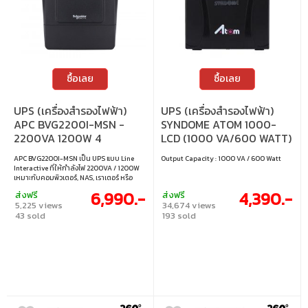
ซื้อเลย
ซื้อเลย
UPS (เครื่องสำรองไฟฟ้า)
UPS (เครื่องสำรองไฟฟ้า)
APC BVG2200I-MSN -
SYNDOME ATOM 1000-
2200VA 1200W 4
LCD (1000 VA/600 WATT)
OUTLETS AVR
APC BVG2200I-MSN เป็น UPS แบบ Line
Output Capacity : 1000 VA / 600 Watt
Interactive ที่ให้กำลังไฟ 2200VA / 1200W
เหมาะกับคอมพิวเตอร์, NAS, เราเตอร์ หรือ
อุปกรณ์ที่ต้องการความเสถียรของไฟฟ้า มา
6,990.-
4,390.-
ส่งฟรี
ส่งฟรี
พร้อม AVR ช่วยปรับแรงดันอัตโนมัติ มีช่อง
5,225 views
34,674 views
เสียบ Universal 4 ช่อง โครงสร้างแข็งแรง
43 sold
193 sold
เสียงเงียบ ไม่เกิน 45 dBA เหมาะกับทั้ง
ออฟฟิศและโฮมยูส • รองรับกำลังไฟ 2200VA
/ 1200W พร้อมระบบ Line Interactive และ
AVR รักษาแรงดันไฟให้คงที่ • ป้องกันไฟตก ไฟ
เกิน และไฟกระชาก ช่วยยืดอายุอุปกรณ์ต่อ
พ่วง • ช่องจ่ายไฟ Universal 4 ช่อง รองรับ
ปลั๊กหลายมาตรฐาน • ระดับเสียงการทำงาน
ต่ำกว่า 45 dBA เหมาะกับออฟฟิศและที่พัก
อาศัย • โครงสร้างแบบ Tower ขนาดกะทัดรัด
182 × 130 × 320 มม. น้ำหนัก 10.6 กก. • มี