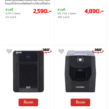
สไตล์ที่ดูมั่นคงและทันสมัย เหมาะกับการตั้ง
ในมุมสำนักงานหรือห้องบ้าน ใช้งานได้อย่าง
ต่อเนื่องพร้อมระบบป้องกันแรงดันไฟฟ้า
2,590.-
4,890.-
ส่งฟรี
ส่งฟรี
อัตโนมัติและหน้าจอแสดงสถานะการทำงาน
6,114 views
56,742 views
ช่วยให้ผู้ใช้วางใจในความเสถียรของเครื่องใช้
23 sold
491 sold
ไฟฟ้าทุกชนิด • กำลังการจ่ายไฟ :
1000VA/630WATT
ซื้อเลย
ซื้อเลย