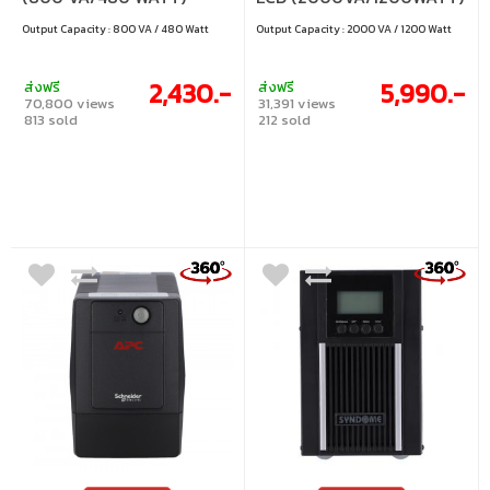
(BV800I-MST)
Output Capacity : 800 VA / 480 Watt
Output Capacity : 2000 VA / 1200 Watt
2,430.-
5,990.-
ส่งฟรี
ส่งฟรี
70,800 views
31,391 views
813 sold
212 sold