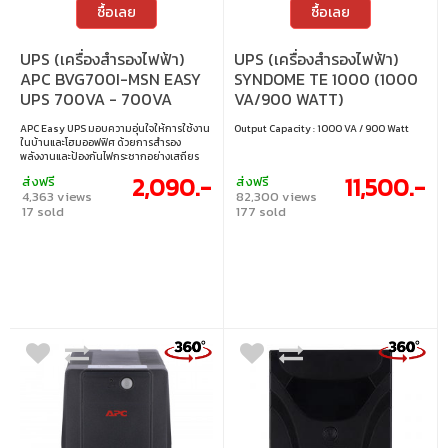
ซื้อเลย
ซื้อเลย
UPS (เครื่องสำรองไฟฟ้า)
UPS (เครื่องสำรองไฟฟ้า)
APC BVG700I-MSN EASY
SYNDOME TE 1000 (1000
UPS 700VA - 700VA
VA/900 WATT)
360WATT
APC Easy UPS มอบความอุ่นใจให้การใช้งาน
Output Capacity : 1000 VA / 900 Watt
ในบ้านและโฮมออฟฟิศ ด้วยการสำรอง
พลังงานและป้องกันไฟกระชากอย่างเสถียร
ช่วยให้อุปกรณ์สำคัญทำงานต่อเนื่องแม้ไฟฟ้า
2,090.-
11,500.-
ส่งฟรี
ส่งฟรี
ไม่เสถียร ดีไซน์เรียบ ใช้งานง่าย พร้อมระบบ
4,363 views
82,300 views
อัจฉริยะที่ดูแลการทำงานและความปลอดภัย
17 sold
177 sold
โดยอัตโนมัติ เหมาะสำหรับการใช้งานทุกวัน •
ปรับแรงดันไฟอัตโนมัติ เพิ่มความเสถียรใน
การใช้งาน • ระบบป้องกันไฟเกิน รีเซ็ตได้
สะดวก • ไฟ LED และเสียงเตือน แจ้งสถานะ
ชัดเจน • ระบบเชื่อมต่อแบตเตอรี่แบบขั้นตอน
เดียว เพิ่มความปลอดภัยระหว่างขนส่ง