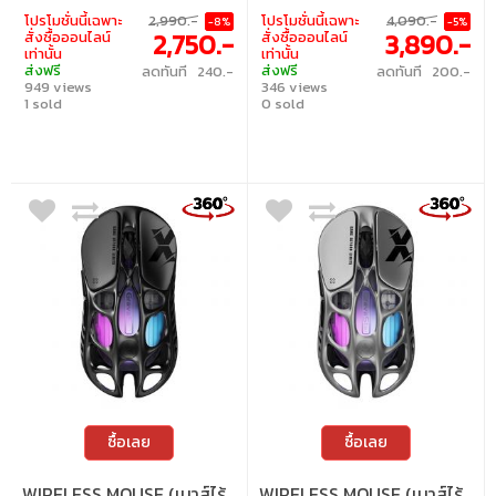
sold separately) | 5 buttons | RGB |
Switch : Rated for 100 Million Clicks | Max
โปรโมชั่นนี้เฉพาะ
2,990.-
โปรโมชั่นนี้เฉพาะ
4,090.-
-8%
-5%
Windows / macOS
Speed : 750 IPS | Polling Rate : Up to
2,750.-
3,890.-
สั่งซื้อออนไลน์
สั่งซื้อออนไลน์
8000Hz | Max Acceleration : 50g |
เท่านั้น
เท่านั้น
Number of Buttons : 5 Buttons | Lighting :
ส่งฟรี
ส่งฟรี
ลดทันที 240.-
ลดทันที 200.-
RGB | Compatibility : Windows
949 views
346 views
1 sold
0 sold
ซื้อเลย
ซื้อเลย
WIRELESS MOUSE (เมาส์ไร้
WIRELESS MOUSE (เมาส์ไร้