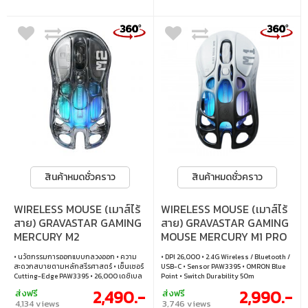
ไฟ : RGB
สินค้าหมดชั่วคราว
สินค้าหมดชั่วคราว
WIRELESS MOUSE (เมาส์ไร้
WIRELESS MOUSE (เมาส์ไร้
สาย) GRAVASTAR GAMING
สาย) GRAVASTAR GAMING
MERCURY M2
MOUSE MERCURY M1 PRO
(TRANSPARENT BLACK)
(BLACK/WHITE)
• นวัตกรรมการออกแบบกลวงออก • ความ
• DPI 26,000 • 2.4G Wireless / Bluetooth /
สะดวกสบายตามหลักสรีรศาสตร์ • เซ็นเซอร์
USB-C • Sensor PAW3395 • OMRON Blue
Cutting-Edge PAW3395 • 26,000 เดซิเบล
Point • Switch Durability 50m
ไอ • 5 โหมดไฟ GLOWSYNC RGB ที่ปรับแต่งได้
2,490.-
2,990.-
ส่งฟรี
ส่งฟรี
• 5 ปุ่มที่ตั้งโปรแกรมได้
4,134 views
3,746 views