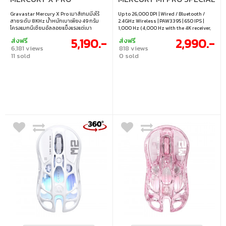
BATTLE-WORN YELLOW
EDITION - LAVENDER
Gravastar Mercury X Pro เมาส์เกมมิ่งไร้
Up to 26,000 DPI | Wired / Bluetooth /
PURPLE
สายระดับ 8KHz น้ำหนักเบาเพียง 49 กรัม
2.4GHz Wireless | PAW3395 | 650 IPS |
โครงแมกนีเซียมอัลลอยแข็งแรงแต่เบา
1,000 Hz (4,000 Hz with the 4K receiver,
ออกแบบตามหลักสรีรศาสตร์ ระบายอากาศดี
sold separately) | 5 buttons | RGB |
5,190.-
2,990.-
ส่งฟรี
ส่งฟรี
เยี่ยม ลดเหงื่อ มือไม่ล้า พร้อมอัตรารีเฟรชสูง
Windows / macOS
6,181 views
818 views
ถึง 8,000Hz ตอบสนองไวเพียง 0.125ms •
11 sold
0 sold
DPI : สูงสุด 32,000 • เซ็นเซอร์ :PAW 3950 •
การเชื่อมต่อ : สาย / บลูทูธ 5.1 / 2.4GHz ไร้
สาย • ปุ่มที่ตั้งค่าได้ : 5 ปุ่ม + โปรไฟล์หน่วย
ความจำบนตัวอุปกรณ์ • อัตราการส่งข้อมูล :
8,000 Hz • รองรับระบบปฏิบัติการ :
Windows / OS