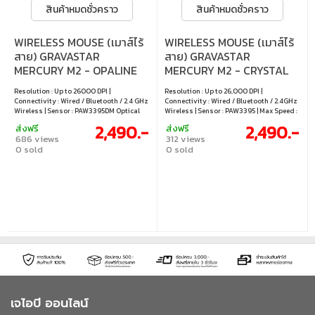
สินค้าหมดชั่วคราว
สินค้าหมดชั่วคราว
WIRELESS MOUSE (เมาส์ไร้
WIRELESS MOUSE (เมาส์ไร้
สาย) GRAVASTAR
สาย) GRAVASTAR
MERCURY M2 - OPALINE
MERCURY M2 - CRYSTAL
WHITE
ROSE
Resolution : Up to 26000 DPI |
Resolution : Up to 26,000 DPI |
Connectivity : Wired / Bluetooth / 2.4 GHz
Connectivity : Wired / Bluetooth / 2.4GHz
Wireless | Sensor : PAW3395DM Optical
Wireless | Sensor : PAW3395 | Max Speed :
Sensor | Max Speed : 650 IPS | Polling Rate
650 IPS | Polling Rate : 1000 Hz | Max
2,490.-
2,490.-
ส่งฟรี
ส่งฟรี
: 1000 Hz | Number of Buttons : 5 |
Acceleration : 50G | Number of Buttons : 5
686 views
312 views
Lighting : RGB | Compatibility : Windows
Buttons | Lighting : RGB
0 sold
0 sold
เจไอบี ออนไลน์