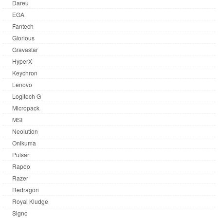
Dareu
EGA
Fantech
Glorious
Gravastar
HyperX
Keychron
Lenovo
Logitech G
Micropack
MSI
Neolution
Onikuma
Pulsar
Rapoo
Razer
Redragon
Royal Kludge
Signo