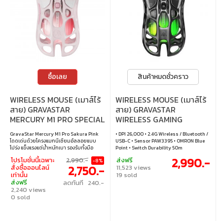
ซื้อเลย
สินค้าหมดชั่วคราว
WIRELESS MOUSE (เมาส์ไร้
WIRELESS MOUSE (เมาส์ไร้
สาย) GRAVASTAR
สาย) GRAVASTAR
MERCURY M1 PRO SPECIAL
WIRELESS GAMING
EDITION - SAKURA PINK
MERCURY M1 PRO
GravaStar Mercury M1 Pro Sakura Pink
• DPI 26,000 • 2.4G Wireless / Bluetooth /
(GUNMETAL GRAY)
โดดเด่นด้วยโครงแมกนีเซียมอัลลอยแบบ
USB-C • Sensor PAW3395 • OMRON Blue
โปร่ง แข็งแรงแต่น้ำหนักเบา รองรับทั้งมือ
Point • Switch Durability 50m
ซ้าย–ขวา มาพร้อมเซนเซอร์ PAW3395, DPI
2,990.-
โปรโมชั่นนี้เฉพาะ
2,990.-
ส่งฟรี
-8%
26,000, ความเร็ว 650 IPS และ Wireless
2,750.-
สั่งซื้อออนไลน์
11,523 views
Polling Rate สูงสุด 4K รองรับใช้งาน 3 โหมด
เท่านั้น
19 sold
พร้อมแบตอึดสูงสุด 200 ชม. • DPI : สูงสุด
ส่งฟรี
ลดทันที 240.-
26,000 DPI • เซนเซอร์ : PAW3395 • การ
2,240 views
เชื่อมต่อ : เเบบมีสาย / บลูทูธ / ไร้สาย 2.4GHz
• ปุ่มที่ตั้งค่าได้ : 5 ปุ่ม • อัตราการส่งข้อมูล :
0 sold
4,000 Hz (ต้องใช้ร่วมกับตัวรับสัญญาณ 4K
ที่จำหน่ายแยก) • ความเร็วสูงสุด : 650 IPS •
รองรับระบบปฏิบัติการ : Windows / macOS •