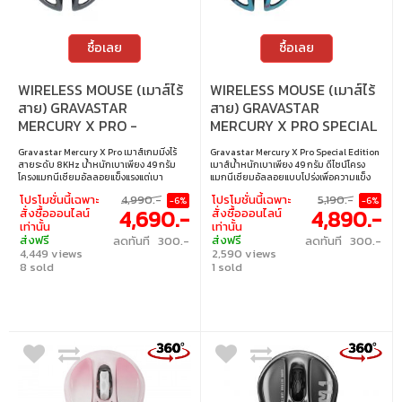
ซื้อเลย
ซื้อเลย
WIRELESS MOUSE (เมาส์ไร้
WIRELESS MOUSE (เมาส์ไร้
สาย) GRAVASTAR
สาย) GRAVASTAR
MERCURY X PRO -
MERCURY X PRO SPECIAL
INTERSTELLAR SILVER
EDITION - NEON GRAFFITI
Gravastar Mercury X Pro เมาส์เกมมิ่งไร้
Gravastar Mercury X Pro Special Edition
สายระดับ 8KHz น้ำหนักเบาเพียง 49 กรัม
เมาส์น้ำหนักเบาเพียง 49 กรัม ดีไซน์โครง
โครงแมกนีเซียมอัลลอยแข็งแรงแต่เบา
แมกนีเซียมอัลลอยแบบโปร่งเพื่อความแข็ง
ออกแบบตามหลักสรีรศาสตร์ ระบายอากาศดี
แรงและระบายอากาศ ใช้เซนเซอร์ PAW 3950
โปรโมชั่นนี้เฉพาะ
4,990.-
โปรโมชั่นนี้เฉพาะ
5,190.-
-6%
-6%
เยี่ยม ลดเหงื่อ มือไม่ล้า พร้อมอัตรารีเฟรชสูง
ความละเอียดสูงถึง 32,000 DPI รองรับโหมด
4,690.-
4,890.-
สั่งซื้อออนไลน์
สั่งซื้อออนไลน์
ถึง 8,000Hz ตอบสนองไวเพียง 0.125ms •
การเชื่อมต่อ 3 แบบ (สาย/บลูทูธ/2.4GHz)
เท่านั้น
เท่านั้น
DPI : สูงสุด 32,000 • เซ็นเซอร์ :PAW 3950 •
ปรับ Polling Rate ได้สูงสุด 8,000Hz พร้อม
ส่งฟรี
ส่งฟรี
ลดทันที 300.-
ลดทันที 300.-
การเชื่อมต่อ : สาย / บลูทูธ 5.1 / 2.4GHz ไร้
ไฟ RGB และแบตเตอรี่ใช้งานยาวนานถึง 110
4,449 views
2,590 views
สาย • ปุ่มที่ตั้งค่าได้ : 5 ปุ่ม + โปรไฟล์หน่วย
ชั่วโมง • DPI : สูงสุด 32,000 • เซนเซอร์ :
ความจำบนตัวอุปกรณ์ • อัตราการส่งข้อมูล :
8 sold
PAW3950 • การเชื่อมต่อ : สาย, บลูทูธ 5.1,
1 sold
8,000 Hz • รองรับระบบปฏิบัติการ :
2.4GHz ไร้สาย • ปุ่มที่ตั้งค่าได้ : 5 ปุ่ม • อัตรา
Windows / OS
การส่งข้อมูล : 1,000 Hz, 8,000 Hz • รองรับ
ระบบปฏิบัติการ : Windows, OS • ไฟ : RGB