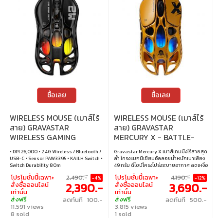
ซื้อเลย
ซื้อเลย
WIRELESS MOUSE (เมาส์ไร้
WIRELESS MOUSE (เมาส์ไร้
สาย) GRAVASTAR
สาย) GRAVASTAR
WIRELESS GAMING
MERCURY X - BATTLE-
MERCURY M2 (STEALTH
WORN YELLOW
• DPI 26,000 • 2.4G Wireless / Bluetooth /
Gravastar Mercury X เมาส์เกมมิ่งไร้สายสุด
BLACK)
USB-C • Sensor PAW3395 • KAILH Switch •
ล้ำ โครงแมกนีเซียมอัลลอยน้ำหนักเบาเพียง
Switch Durability 80m
49 กรัม ดีไซน์โครงโปร่งระบายอากาศ ลดเหงื่อ
และความร้อน จับถนัดมือ รองรับ Tri-mode
โปรโมชั่นนี้เฉพาะ
2,490.-
โปรโมชั่นนี้เฉพาะ
4,190.-
-4%
-12%
เชื่อมต่อได้ทั้งสาย, Bluetooth 5.1 และ 2.4GHz
2,390.-
3,690.-
สั่งซื้อออนไลน์
สั่งซื้อออนไลน์
พร้อมเซนเซอร์ PAW 3950 ความละเอียด
เท่านั้น
เท่านั้น
32,000 DPI ปรับปุ่มได้ 5 ปุ่ม ไฟ RGB และ
ส่งฟรี
ส่งฟรี
ลดทันที 100.-
ลดทันที 500.-
แบตฯ ใช้ได้นาน 110 ชม. • ความละเอียด :
11,591 views
3,815 views
32,000 DPI • การเชื่อมต่อ : Bluetooth 5.1 / ไร้
8 sold
สาย 2.4GHz / USB-C • เซนเซอร์ : PAW 3950
1 sold