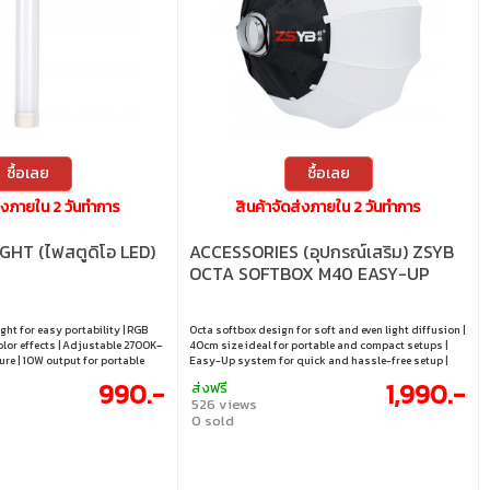
ซื้อเลย
ซื้อเลย
ส่งภายใน 2 วันทำการ
สินค้าจัดส่งภายใน 2 วันทำการ
GHT (ไฟสตูดิโอ LED)
ACCESSORIES (อุปกรณ์เสริม) ZSYB
OCTA SOFTBOX M40 EASY-UP
ht for easy portability | RGB
Octa softbox design for soft and even light diffusion |
color effects | Adjustable 2700K–
40cm size ideal for portable and compact setups |
re | 10W output for portable
Easy-Up system for quick and hassle-free setup |
 mount for camera and tripod
Supports grid for better light control and direction |
990.-
1,990.-
ส่งฟรี
Compatible with Mini Bowens mount lighting
526 views
0 sold