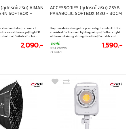
(อุปกรณ์เสริม) AIMAN
ACCESSORIES (อุปกรณ์เสริม) ZSYB
ERN SOFTBOX -
PARABOLIC SOFTBOX M30 - 30CM
r clear and sharp visuals |
Deep parabolic design for precise light control | 30cm
 for versatile usage | High CRI
size ideal for focused lighting setups | Softens light
roduction | Suitable for both
while maintaining strong direction | Foldable and
n use | Designed for creators
portable for on-location shooting | Compatible with
2,090.-
1,590.-
ส่งฟรี
e operation
LED lights and studio flashes
561 views
0 sold