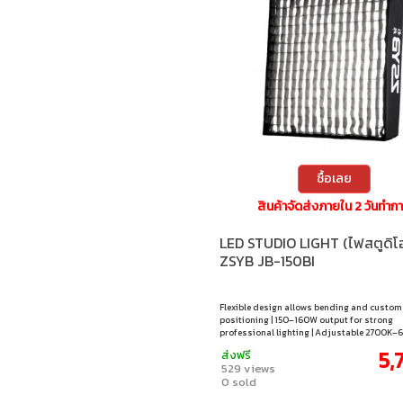
ซื้อเลย
สินค้าจัดส่งภายใน 2 วันทำก
LED STUDIO LIGHT (ไฟสตูดิโ
ZSYB JB-150BI
Flexible design allows bending and custom 
positioning | 150–160W output for strong
professional lighting | Adjustable 2700K
color temperature | High CRI (~97) for accur
5,
ส่งฟรี
reproduction | 0–100% brightness control f
529 views
lighting
0 sold