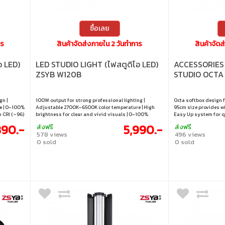
ซื้อเลย
าร
สินค้าจัดส่งภายใน 2 วันทำการ
สินค้าจัด
อ LED)
LED STUDIO LIGHT (ไฟสตูดิโอ LED)
ACCESSORIES 
ZSYB W120B
STUDIO OCTA
gn |
100W output for strong professional lighting |
Octa softbox design fo
e | 0–100%
Adjustable 2700K–6500K color temperature | High
95cm size provides wi
h CRI (~96)
brightness for clear and vivid visuals | 0–100%
Easy Up system for q
ghting
brightness control for precise lighting | Suitable for
Natural-looking light
390.-
5,990.-
ส่งฟรี
ส่งฟรี
studio and outdoor production use
products | Durable st
578 views
496 views
location use
0 sold
0 sold