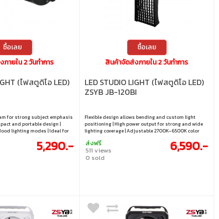
ซื้อเลย
ซื้อเลย
ส่งภายใน 2 วันทำการ
สินค้าจัดส่งภายใน 2 วันทำการ
GHT (ไฟสตูดิโอ LED)
LED STUDIO LIGHT (ไฟสตูดิโอ LED)
ZSYB JB-120BI
am for strong subject emphasis
Flexible design allows bending and custom light
pact and portable design |
positioning | High power output for strong and wide
lood lighting modes | Ideal for
lighting coverage | Adjustable 2700K–6500K color
 creative shooting | Enhances
temperature | High CRI/TLCI (~97) for accurate color
5,290.-
6,590.-
ส่งฟรี
ct for professional results
reproduction | 0–100% brightness control for precise
511 views
lighting
0 sold