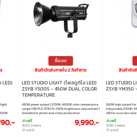
ซื้อเลย
าร
สินค้าจัดส่งภายใน 2 วันทำการ
สินค้าจัด
อ LED)
LED STUDIO LIGHT (ไฟสตูดิโอ LED)
LED STUDIO LI
ZSYB Y500S - 450W DUAL COLOR
ZSYB YM350 
TEMPERATURE
light
450W power output | 2700K–6500K color temperature
350W high output for 
range | CRI/TLCI 97% | 0–100% brightness adjustment |
Adjustable 2700K–650
–6500K
Suitable for photo and video production
≥95 for accurate colo
ate color
for flexible studio an
790.-
9,990.-
ส่งฟรี
ส่งฟรี
or precise
creators, filmmakers,
603 views
636 views
0 sold
0 sold