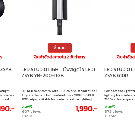
ซื้อเลย
าร
สินค้าจัดส่งภายใน 2 วันทำการ
สินค้าจัด
 ZSYB
LED STUDIO LIGHT (ไฟสตูดิโอ LED)
LED STUDIO LI
ZSYB YB-200-RGB
ZSYB G10R
otlight
Full RGB color control with 360° color customization |
Compact and lightweig
r creative
Adjustable color temperature from 2700K to 7500K |
lighting for creative 
ed mood
20W output suitable for content creation lighting |
7500K color temperatu
36°) for
High CRI (~97) for accurate color reproduction |
lighting needs | 1/4"
190.-
1,990.-
ส่งฟรี
ส่งฟรี
ount
Multiple lighting modes and built-in effects
compatibility
607 views
573 views
1 sold
0 sold