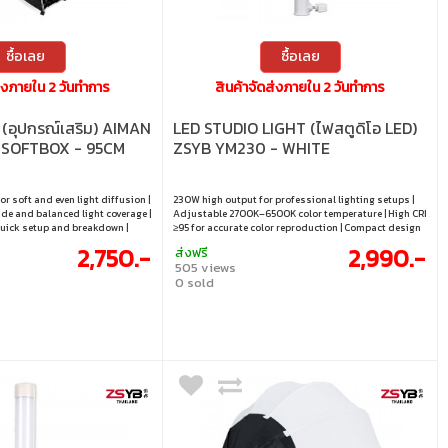
ซื้อเลย
ซื้อเลย
ส่งภายใน 2 วันทำการ
สินค้าจัดส่งภายใน 2 วันทำการ
(อุปกรณ์เสริม) AIMAN
LED STUDIO LIGHT (ไฟสตูดิโอ LED)
 SOFTBOX - 95CM
ZSYB YM230 - WHITE
r soft and even light diffusion |
230W high output for professional lighting setups |
de and balanced light coverage |
Adjustable 2700K–6500K color temperature | High CRI
uick setup and breakdown |
≥95 for accurate color reproduction | Compact design
ing ideal for portraits and
for flexible studio and on-location use | Ideal for
2,750.-
2,990.-
ส่งฟรี
ructure for both studio and on-
creators, filmmakers, and live production
505 views
0 sold