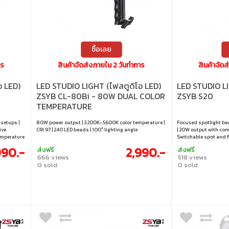
ซื้อเลย
าร
สินค้าจัดส่งภายใน 2 วันทำการ
สินค้าจัด
อ LED)
LED STUDIO LIGHT (ไฟสตูดิโอ LED)
LED STUDIO LI
ZSYB CL-80Bi - 80W DUAL COLOR
ZSYB S20
TEMPERATURE
 setups |
80W power output | 3200K–5600K color temperature |
Focused spotlight be
ive
CRI 97 | 240 LED beads | 100° lighting angle
| 20W output with com
emperature
Switchable spot and f
n |
product, jewelry, and
990.-
2,990.-
ส่งฟรี
ส่งฟรี
cessories
depth and visual impa
666 views
518 views
0 sold
0 sold