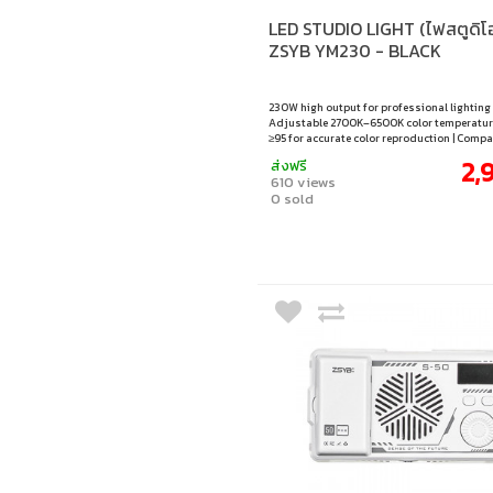
LED STUDIO LIGHT (ไฟสตูดิโ
ZSYB YM230 - BLACK
230W high output for professional lighting 
Adjustable 2700K–6500K color temperature
≥95 for accurate color reproduction | Comp
for flexible studio and on-location use | Ide
2,
ส่งฟรี
creators, filmmakers, and live production
610 views
0 sold