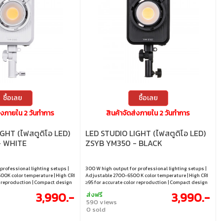
ซื้อเลย
ซื้อเลย
ส่งภายใน 2 วันทำการ
สินค้าจัดส่งภายใน 2 วันทำการ
GHT (ไฟสตูดิโอ LED)
LED STUDIO LIGHT (ไฟสตูดิโอ LED)
- WHITE
ZSYB YM350 - BLACK
professional lighting setups |
300 W high output for professional lighting setups |
0K color temperature | High CRI
Adjustable 2700-6500 K color temperature | High CRI
r reproduction | Compact design
≥95 for accurate color reproduction | Compact design
d on-location use | Ideal for
for flexible studio and on-location use | Ideal for
3,990.-
3,990.-
ส่งฟรี
 and live production
creators, filmmakers, and live production
590 views
0 sold