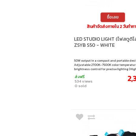
ซื้อเลย
สินค้าจัดส่งภายใน 2 วันทำก
LED STUDIO LIGHT (ไฟสตูดิโ
ZSYB S50 - WHITE
50W output in a compact and portable desi
Adjustable 2700K–7500K color temperatur
brightness control for precise lighting | Hig
for accurate color reproduction | Built-in li
2,
ส่งฟรี
effects for creative shooting
534 views
0 sold