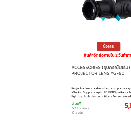
ซื้อเลย
สินค้าจัดส่งภายใน 2 วันทำก
ACCESSORIES (อุปกรณ์เสริม)
PROJECTOR LENS YG-90
Projector lens creates sharp and precise sp
effects | Supports up to 20 GOBO patterns fo
lighting | Includes color filters for enhanc
and visuals | Adjustable beam angle (~19°–
5,
ส่งฟรี
precise control | Compatible with Bowens m
573 views
studio lights
0 sold