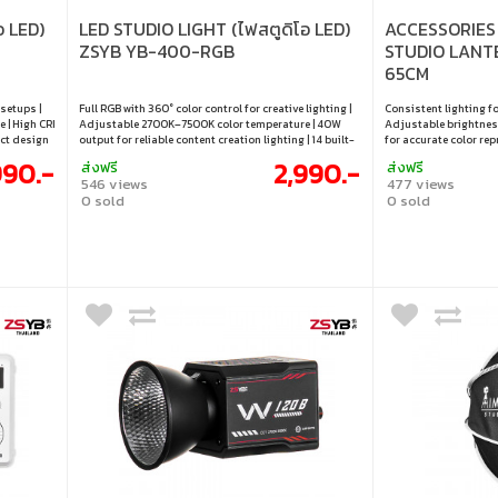
อ LED)
LED STUDIO LIGHT (ไฟสตูดิโอ LED)
ACCESSORIES 
ZSYB YB-400-RGB
STUDIO LANT
65CM
setups |
Full RGB with 360° color control for creative lighting |
Consistent lighting fo
 | High CRI
Adjustable 2700K–7500K color temperature | 40W
Adjustable brightness
act design
output for reliable content creation lighting | 14 built-
for accurate color rep
al for
in lighting effects for dynamic visuals | Built-in
studio and on-locatio
990.-
2,990.-
ส่งฟรี
ส่งฟรี
battery for portable and flexible use
with easy and flexibl
546 views
477 views
0 sold
0 sold