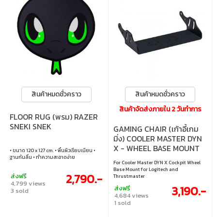
สินค้าหมดชั่วคราว
สินค้าหมดชั่วคราว
สินค้าจัดส่งภายใน 2 วันทำการ
FLOOR RUG (พรม) RAZER
SNEKI SNEK
GAMING CHAIR (เก้าอี้เกม
มิ่ง) COOLER MASTER DYN
X - WHEEL BASE MOUNT
• ขนาด 120 x 127 cm. • พื้นผิวเรียบเนียน •
FOR
ฐานกันลื่น • ทำความสะอาดง่าย
For Cooler Master DYN X Cockpit Wheel
LOGITECH/THRUSMASTER
Base Mount for Logitech and
2,790.-
ส่งฟรี
(IXM-WM1-KT-NN-1)
Thrustmaster
4,799 views
3,190.-
ส่งฟรี
3 sold
4,684 views
1 sold