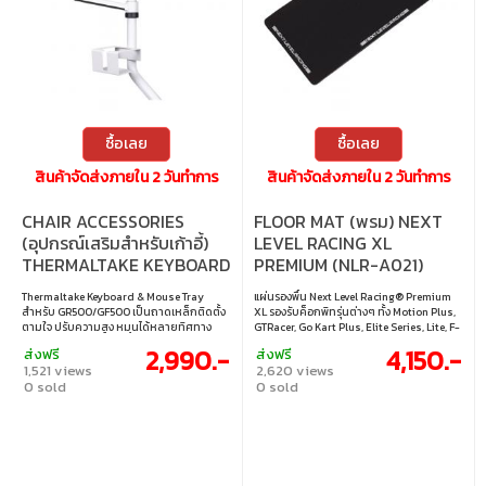
ซื้อเลย
ซื้อเลย
สินค้าจัดส่งภายใน 2 วันทำการ
สินค้าจัดส่งภายใน 2 วันทำการ
CHAIR ACCESSORIES
FLOOR MAT (พรม) NEXT
(อุปกรณ์เสริมสำหรับเก้าอี้)
LEVEL RACING XL
THERMALTAKE KEYBOARD
PREMIUM (NLR-A021)
& MOUSE TRAY - SNOW
Thermaltake Keyboard & Mouse Tray
แผ่นรองพื้น Next Level Racing® Premium
(GSC-ACC-KBASWH-01)
สำหรับ GR500/GF500 เป็นถาดเหล็กติดตั้ง
XL รองรับค็อกพิทรุ่นต่างๆ ทั้ง Motion Plus,
ตามใจ ปรับความสูง หมุนได้หลายทิศทาง
GTRacer, Go Kart Plus, Elite Series, Lite, F-
เอียงได้ 90° พร้อมที่วางแก้ว จัดระเบียบสาย
GT และ Flight Sim ช่วยปกป้องพื้น เพิ่มความ
2,990.-
4,150.-
ส่งฟรี
ส่งฟรี
และแผ่นรองเม้าส์ใหญ่ ช่วยให้พิมพ์หรือเล่นเก
มั่นคงและความสวยงามให้ชุดจำลองของคุณ
1,521 views
2,620 views
มนานๆ สบายขึ้น
ขนาด 186 x 89 ซม.
0 sold
0 sold