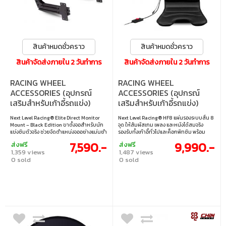
สินค้าหมดชั่วคราว
สินค้าหมดชั่วคราว
สินค้าจัดส่งภายใน 2 วันทำการ
สินค้าจัดส่งภายใน 2 วันทำการ
RACING WHEEL
RACING WHEEL
ACCESSORIES (อุปกรณ์
ACCESSORIES (อุปกรณ์
เสริมสำหรับเก้าอี้รถแข่ง)
เสริมสำหรับเก้าอี้รถแข่ง)
NEXT LEVEL RACING ELITE
NEXT LEVEL RACING HF8
Next Level Racing® Elite Direct Monitor
Next Level Racing® HF8 แผ่นรองระบบสั่น 8
DIRECT MONITOR MOUNT
PRO HAPTIC FEEDBACK
Mount – Black Edition ขาตั้งจอสำหรับนัก
จุด ให้สัมผัสเกม เพลง และหนังได้สมจริง
(NLR-E017)
GAMING PAD (NLR-G006)
แข่งซิมตัวจริง ช่วยจัดตำแหน่งจออย่างแม่นยำ
รองรับทั้งเก้าอี้ทั่วไปและค็อกพิทซิม พร้อม
เสริมความสมจริงให้ชุดค็อกพิทระดับโปร
ซอฟต์แวร์ PC ปรับความแรงและตำแหน่ง
7,590.-
9,990.-
ส่งฟรี
ส่งฟรี
ดีไซน์ลงตัว หากใช้ร่วมกับ Motion Platform
มอเตอร์ได้ ใช้งานง่ายไม่ต้องใช้การ์ดเสียง
1,359 views
1,487 views
แนะนำรุ่นขาตั้งแบบแยก
เสริม
0 sold
0 sold