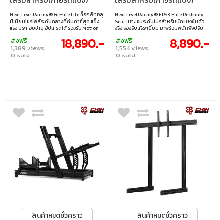
เสริมสำหรับเก้าอี้รถแข่ง)
เสริมสำหรับเก้าอี้รถแข่ง)
NEXT LEVEL RACING
NEXT LEVEL RACING
Next Level Racing® GTElite Lite ค็อกพิทอลู
Next Level Racing® ERS3 Elite Reclining
WHEEL PLATE GT ELITE
RECLINING SEAT ELITE
มิเนียมโปรไฟล์ระดับกลางที่คุ้มค่าที่สุด แข็ง
Seat เบาะเอนระดับโปรสำหรับนักแข่งซิมตัว
LITE EDITION (NLR-E028)
ERS3 (NLR-E050)
แรง ประกอบง่าย อัปเกรดได้ รองรับ Motion
จริง รองรับสรีระเยี่ยม มาพร้อมพนักพิงปรับ
และ Formula Kit* ดีไซน์เฉียบแบบซีรีส์ Elite
เอนได้แบบคู่ หุ้มหนัง PU พรีเมียม ใช้งานได้
18,890.-
8,890.-
ส่งฟรี
ส่งฟรี
พร้อมความแข็งแกร่งเหนือกว่าค็อกพิทรุ่นก
นาน รองรับการติดตั้งกับค็อกพิทหลายรุ่น
1,389 views
1,554 views
ลางทั่วไป (*อุปกรณ์เสริมแยกจำหน่าย)
0 sold
0 sold
สินค้าหมดชั่วคราว
สินค้าหมดชั่วคราว