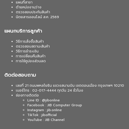
แผนที่สาขา
ตำแหน่งงานว่าง
ตรวจสอบประกันสินค้า
นิตยสารออนไลน์ ส.ค. 2569
แผนกบริการลูกค้า
วิธีการสั่งซื้อสินค้า
ตรวจสอบสถานะสินค้า
วิธีการชำระเงิน
การเปลี่ยนคืนสินค้า
การใช้คูปองส่วนลด
ติดต่อสอบถาม
เลขที่ 21 ถนนพหลโยธิน แขวงสนามบิน เขตดอนเมือง กรุงเทพฯ 10210
เบอร์โทร : 02-017-4444 ทุกวัน 24 ชั่วโมง
ช่องทางติดต่อ
Line ID : @jibonline
Facebook : JIB Computer Group
Instagram : jib.online
TikTok : jibofficial
YouTube : JIB Channel