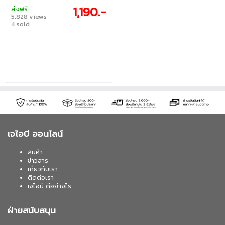
switched among eight lighting effect
1,190.-
ส่งฟรี
settings, creating that halo effect
5,828 views
matching the iconic design of the Argent
4 sold
series.
เจไอบี ออนไลน์
สินค้า
ข่าวสาร
เกี่ยวกับเรา
ติดต่อเรา
เจไอบี ดีอย่างไร
ฝ่ายสนับสนุน