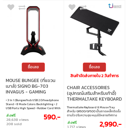
ซื้อเลย
ซื้อเลย
สินค้าจัดส่งภายใน 2 วันทำการ
MOUSE BUNGEE (ที่แขวน
เมาส์) SIGNO BG-703
CHAIR ACCESSORIES
INVAGUS - GAMING
(อุปกรณ์เสริมสำหรับเก้าอี้)
MOUSE BUNGEE WITH
THERMALTAKE KEYBOARD
• 3 In 1 (Bungee/hub USB 2.0/headphone
HEADPHONE STAND
& MOUSE TRAY - BLACK
Stand • 8 Mode Colors Backlighting • 2
Thermaltake Keyboard & Mouse Tray
USB Ports High Speed • Rubber Cord With
(GSC-ACC-KBASBB-01)
สำหรับ GR500/GF500 เป็นถาดเหล็กติดตั้ง
USB 2.0 Port • Cord Length 1.5 M. • Plug &
590.-
ส่งฟรี
ตามใจ ปรับความสูง หมุนได้หลายทิศทาง
Play
28,638 views
เอียงได้ 90° พร้อมที่วางแก้ว จัดระเบียบสาย
2,990.-
ส่งฟรี
208 sold
และแผ่นรองเม้าส์ใหญ่ ช่วยให้พิมพ์หรือเล่นเก
1,717 views
มนานๆ สบายขึ้น