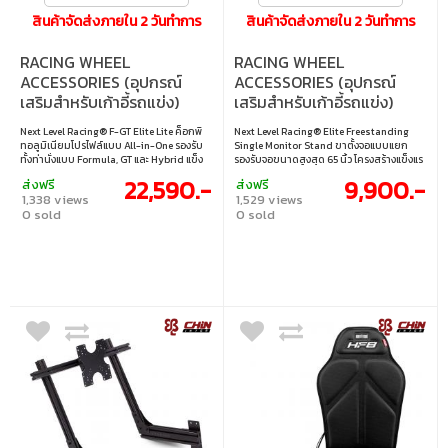
สินค้าจัดส่งภายใน 2 วันทำการ
สินค้าจัดส่งภายใน 2 วันทำการ
RACING WHEEL
RACING WHEEL
ACCESSORIES (อุปกรณ์
ACCESSORIES (อุปกรณ์
เสริมสำหรับเก้าอี้รถแข่ง)
เสริมสำหรับเก้าอี้รถแข่ง)
NEXT LEVEL RACING
NEXT LEVEL RACING
Next Level Racing® F-GT Elite Lite ค็อกพิ
Next Level Racing® Elite Freestanding
WHEEL PLATE F-GT ELITE
MONITOR STAND ELITE
ทอลูมิเนียมโปรไฟล์แบบ All-in-One รองรับ
Single Monitor Stand ขาตั้งจอแบบแยก
LITE EDITION (NLR-E032)
FREE STANDING SINGLE
ทั้งท่านั่งแบบ Formula, GT และ Hybrid แข็ง
รองรับจอขนาดสูงสุด 65 นิ้ว โครงสร้างแข็งแร
แรง คุ้มค่า ได้แรงบันดาลใจจากทีม Esports
งด้วยอลูมิเนียมโปรไฟล์ จัดวางจอได้อย่าง
(NLR-E035)
22,590.-
9,900.-
ส่งฟรี
ส่งฟรี
ชั้นนำ เช่น Ferrari Esports และ Veloce
ลงตัว เพิ่มความสมจริงให้ชุดจำลองการแข่ง
1,338 views
1,529 views
เหมาะสำหรับนักแข่งทุกระดับ
ระดับมืออาชีพ
0 sold
0 sold