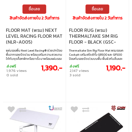
ซื้อเลย
ซื้อเลย
สินค้าจัดส่งภายใน 2 วันทำการ
สินค้าจัดส่งภายใน 2 วันทำการ
FLOOR MAT (พรม) NEXT
FLOOR RUG (พรม)
LEVEL RACING FLOOR MAT
THERMALTAKE SIM RIG
(NLR-A005)
FLOOR - BLACK (GSC-
ACC-MTFABB-01)
แผ่นรองพื้น Next Level Racing® ช่วยปกป้อง
Thermaltake Sim Rig Floor Mat พรมรองค
พื้นจากรอยขีดข่วน พร้อมเสริมความสวยงาม
Cockpit เสริมสไตล์ทั้ง GR500 และ GF500
ให้กับชุดค็อกพิทหรือขาตั้ง มาพร้อมแผ่นรอง
ป้องกันรอยขีดข่วนบนพื้น พื้นผิวกันลื่นและ
กันกระแทก เพิ่มความมั่นคงและเป็นสเตชัน
วัสดุทนทาน เช็ดทำความสะอาดง่าย เหมาะกับ
1,390.-
1,190.-
ส่งฟรี
ส่งฟรี
ส่วนตัวสำหรับการเล่นเกมของคุณ ขนาด 165
เกมเมอร์สายจริงจังที่ต้องการให้การตั้งค่าสุด
1,976 views
2,147 views
x 60 x 0.3 ซม.
ล้ำดูดีทั้งความรู้สึกและฟังก์ชั่น • ขนาด 170 x
0 sold
3 sold
80 cm