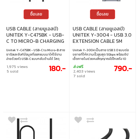
ซื้อเลย
ซื้อเลย
USB CABLE (สายยูเอสบี)
USB CABLE (สายยูเอสบี)
UNITEK Y-C475BK - USB-
UNITEK Y-3004 - USB 3.0
C TO MICRO-B CHARGING
EXTENSION CABLE 5M
CABLE 1M
Unitek Y-C475BK - USB-C to Micro-B สาย
Unitek Y-3004 เป็นสาย USB 3.0 แบบต่อ
ชาร์จและซิงก์ข้อมูลที่ออกแบบมาให้ใช้งาน
ขยายที่ให้ความเร็วสูงสุด 5Gbps พร้อมชิป
ง่ายด้วยหัว USB-C แบบกลับด้านได้ วัสดุ
เซ็ตภายในช่วยคงสัญญาณได้ไกลถึง 10
เกรด A ให้ความทนทานดี เหมาะสำหรับเชื่อม
เมตร โครงอะลูมิเนียมและหัวชุบทองช่วย
180.-
790.-
1,975 views
ส่งฟรี
ต่ออุปกรณ์ Micro USB กับอุปกรณ์รุ่นใหม่ที่
ให้การเชื่อมต่อเสถียร และยังรองรับ Plug &
5 sold
2,403 views
ใช้ USB-C ใช้งานได้ทั้งชาร์จและโอนถ่าย
Play เหมาะสำหรับอุปกรณ์ที่ต้องการระยะเพิ่ม
7 sold
ข้อมูลอย่างเสถียร • ความยาว : 1 เมตร • การ
ขึ้นโดยไม่ลดประสิทธิภาพ • ความยาว 5 เมตร
เชื่อมต่อ : อุปกรณ์ USB-C เข้ากับอุปกรณ์
• รองรับความเร็วสูงสุด 5Gbps มาตรฐาน
Micro USB • การใช้งาน : ชาร์จและซิงก์ข้อมูล
USB 3.0 และใช้งานร่วมกับ USB 2.0/1.1 • โครง
• การออกแบบ : หัว USB-C แบบกลับด้านได้ •
อะลูมิเนียมและหัวชุบทองเพื่อสัญญาณที่
ความทนทาน : ใช้วัสดุเกรด A
เสถียร • รองรับระยะใช้งานได้ถึง 10 เมตรด้วย
ชิปเซ็ตภายใน • ใช้งานแบบ Plug & Play
พร้อมพอร์ต DC สำหรับเพิ่มพลังไฟ