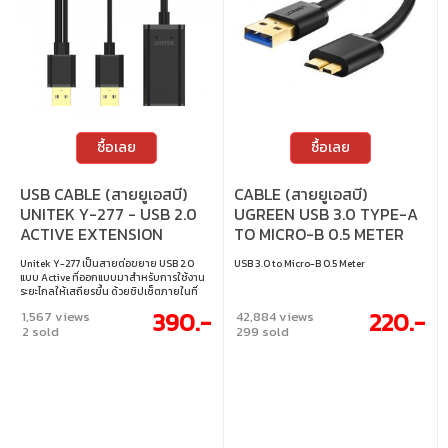
ซื้อเลย
ซื้อเลย
USB CABLE (สายยูเอสบี)
CABLE (สายยูเอสบี)
UNITEK Y-277 - USB 2.0
UGREEN USB 3.0 TYPE-A
ACTIVE EXTENSION
TO MICRO-B 0.5 METER
CABLE 5M
[10840]
Unitek Y-277 เป็นสายต่อขยาย USB 2.0
USB 3.0 to Micro-B 0.5 Meter
แบบ Active ที่ออกแบบมาสำหรับการใช้งาน
ระยะไกลให้เสถียรขึ้น ด้วยชิปเซ็ตภายในที่
ช่วยคงสัญญาณและสายทองแดงคุณภาพสูง
390.-
220.-
1,567 views
42,884 views
รองรับความเร็วสูงสุด 480Mbps และยังมี
2 sold
299 sold
พอร์ต USB-A สำหรับจ่ายไฟเสริม เหมาะ
สำหรับอุปกรณ์ที่ต้องการระยะเพิ่มขึ้นโดยไม่
ลดความเสถียรในการใช้งาน • ความยาว 5
เมตร • รองรับความเร็วสูงสุด 480Mbps
มาตรฐาน USB 2.0 และใช้งานร่วมกับ USB 1.1
ได้ • ชิปเซ็ตภายในช่วยขยายระยะการส่ง
สัญญาณ • สายทองแดงเพื่อความเสถียรของ
สัญญาณที่ดียิ่งขึ้น • พอร์ต USB-A เพิ่มเติม
สำหรับจ่ายไฟภายนอกเพื่อเสริมประสิทธิภาพ