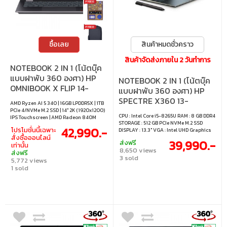
ซื้อเลย
สินค้าหมดชั่วคราว
สินค้าจัดส่งภายใน 2 วันทำการ
NOTEBOOK 2 IN 1 (โน้ตบุ๊ค
แบบฝาพับ 360 องศา) HP
NOTEBOOK 2 IN 1 (โน้ตบุ๊ค
OMNIBOOK X FLIP 14-
แบบฝาพับ 360 องศา) HP
FK0054AU - METEOR
SPECTRE X360 13-
AMD Ryzen AI 5 340 | 16GB LPDDR5X | 1TB
SILVER ALUMINUM
AP0168TU (BLACK
PCIe 4/NVMe M.2 SSD | 14" 2K (1920x1200)
CPU : Intel Core i5-8265U RAM : 8 GB DDR4
IPS Touchscreen | AMD Radeon 840M
HYBRID)
STORAGE : 512 GB PCIe NVMe M.2 SSD
Graphics (Integrated) | Windows 11 Home
42,990.-
โปรโมชั่นนี้เฉพาะ
DISPLAY : 13.3" VGA : Intel UHD Graphics
/ Office Home 2024 / Microsoft 365 Basic
สั่งซื้อออนไลน์
620 OS : WINDOWS 10 HOME
39,990.-
ส่งฟรี
เท่านั้น
8,650 views
ส่งฟรี
3 sold
5,772 views
1 sold