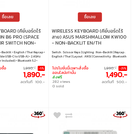
ซื้อเลย
ซื้อเลย
OARD (คีย์บอร์ดไร้
WIRELESS KEYBOARD (คีย์บอร์ดไร้
ON B6 PRO (SPACE
สาย) ASUS MARSHMALLOW KW100
SOR SWITCH NON-
- NON-BACKLIT EN/TH
H) (B6P-K1-TH)
IRIDESCENT WHITE
-Backlit • English / Thai Keycap •
Switch : Scissor Keys | Lighting : Non-Backlit | Keycap :
ble USB-C to USB-A) • 2.4GHz
English / Thai | Layout : ANSI | Connectivity : Bluetooth
 Included) • Bluetooth 5.2 •
inux
งซื้อ
1,990.-
โปรโมชั่นนี้เฉพาะสั่งซื้อ
1,990.-
-5%
-25%
1,890.-
1,490.-
ออนไลน์เท่านั้น
ส่งฟรี
282 views
ลดทันที 100.-
ลดทันที 500.-
0 sold