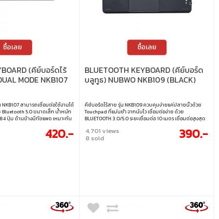
ซื้อเลย
ซื้อเลย
OARD (คีย์บอร์ดไร้
BLUETOOTH KEYBOARD (คีย์บอร์ด
DUAL MODE NKB107
บลูทูธ) NUBWO NKB109 (BLACK)
่น NKB107 สามารถเชื่อมต่อใช้งานได้
คีย์บอร์ดไร้สาย รุ่น NKB109 ควบคุมง่ายแค่ปลายนิ้วด้วย
ะ Bluetooth 5.0 ขนาดเล็ก น้ำหนัก
Touchpad ที่แม่นยำ จากนับโว เชื่อมต่อง่าย ด้วย
 84 ปุ่ม ด้านข้างมีทัชแพด เหมาะกับ
BLUETOOTH 3.0/5.0 ระยะเชื่อมต่อ 10 เมตร เชื่อมต่อสูงสุด
อกสถานที่ได้สะดวก
ได้ถึง 3 อุปกรณ์ มีแบตเตอรี่ในตัว แบตเตอรี่ความจุ 100 mAh
420.-
390.-
4,701 views
ใช้งานได้อย่างต่อเนื่อง 40 ชั่วโมง ระยะเวลาในการชาร์จ 1.5
8 sold
ชั่วโมง