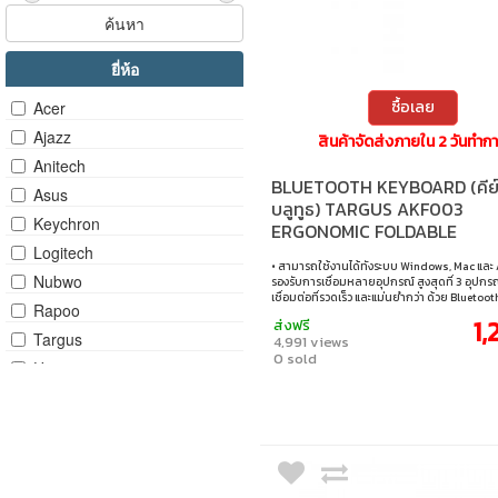
ค้นหา
ยี่ห้อ
ซื้อเลย
Acer
Ajazz
สินค้าจัดส่งภายใน 2 วันทำก
Anitech
BLUETOOTH KEYBOARD (คีย์
Asus
บลูทูธ) TARGUS AKF003
Keychron
ERGONOMIC FOLDABLE
BLUETOOTH ANTIMICROBIA
Logitech
• สามารถใช้งานได้ทังระบบ Windows, Mac และ
KEYBOARD (BLACK)
Nubwo
รองรับการเชื่อมหลายอุปกรณ์ สูงสุดที่ 3 อุปกรณ
เชื่อมต่อที่รวดเร็ว และแม่นยำกว่า ด้วย Bluetoot
Rapoo
DefenseGuard™ Antimicrobial Protection ป้
1,
ส่งฟรี
สะสมของแบคทีเรียบนพื้นผิว • Ergonomic De
Targus
4,991 views
เบาบาง พับเก็บได้สะดวกเมื่อไม่ได้ใช้งาน • บอ
0 sold
การใช้งานของแบตเตอรี่ (Reghargable 100mAh)
Ugreen
สามารถเลือก เปิด/ปิด และเปิดอัตโนมัติเมื่อคลี่
งาน • Th-En Key Cap
Vexxo