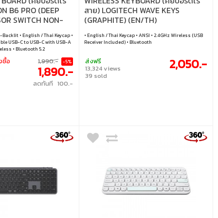
OARD (คีย์บอร์ดไร้
WIRELESS KEYBOARD (คีย์บอร์ดไร้
ON B6 PRO (DEEP
สาย) LOGITECH WAVE KEYS
SSOR SWITCH NON-
(GRAPHITE) (EN/TH)
H) (B6P-K9-TH)
-Backlit • English / Thai Keycap •
• English / Thai Keycap • ANSI • 2.4GHz Wireless (USB
able USB-C to USB-C with USB-A
Receiver Included) • Bluetooth
less • Bluetooth 5.2
2,050.-
งซื้อ
1,990.-
ส่งฟรี
-5%
1,890.-
13,324 views
39 sold
ลดทันที 100.-