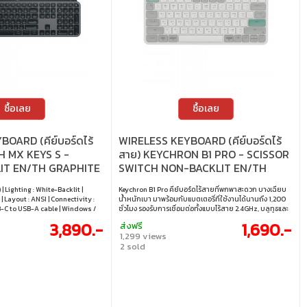
ซื้อเลย
ซื้อเลย
OARD (คีย์บอร์ดไร้
WIRELESS KEYBOARD (คีย์บอร์ดไร้
H MX KEYS S -
สาย) KEYCHRON B1 PRO - SCISSOR
IT EN/TH GRAPHITE
SWITCH NON-BACKLIT EN/TH
RETRO GREEN B1P-K12-TH
 | Lighting : White-Backlit |
Keychron B1 Pro คีย์บอร์ดไร้สายที่พกพาสะดวก บางเฉียบ
 | Layout : ANSI | Connectivity :
น้ำหนักเบา มาพร้อมกับแบตเตอรี่ที่ใช้งานได้นานถึง 1,200
SB-C to USB-A cable | Windows /
ชั่วโมง รองรับการเชื่อมต่อทั้งแบบไร้สาย 2.4GHz, บลูทูธและ
oid / iPadOS / ChromeOS
สายเคเบิ้ล เชื่อมต่อกับโทรศัพท์ แท็บเล็ต พีซี และแมคได้ง่าย
3,890.-
1,690.-
ส่งฟรี
ด้วยการปรับแต่ง ZMK โดยไม่ต้องโหลดโปรแกรม • สวิตช์ :
1,299 views
Scissor switch • ขนาด : 75% • แสงไฟ : ไม่มีไฟแบ็คไลท์ • คีย์
2 sold
แคป : ภาษาอังกฤษ / ภาษาไทย • เลย์เอาต์ : ANSI • การเชื่อม
ต่อ : แบบใช้สาย / ไร้สาย 2.4GHz / บลูทูธ • สายเคเบิล : สาย
USB-C เป็น USB-A