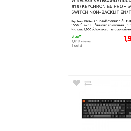
WIRELESS KEYBOARD (คีย์บอร
สาย) KEYCHRON B6 PRO - S
SWITCH NON-BACKLIT EN/
RETRO BLUE B6P-K11-TH
Keychron B6 Pro คีย์บอร์ดไร้สายขนาดเต็ม Ful
100% ที่บางเฉียบน้ำหนักเบา มาพร้อมกับแบตเตอร
ได้นานถึง 1,200 ชั่วโมง รองรับการเชื่อมต่อทั้งแ
2.4GHz, บลูทูธ และสายเคเบิ้ล เชื่อมต่อกับโทรศั
1,
ส่งฟรี
พีซี และแมคได้ง่าย ด้วยการปรับแต่ง ZMK โดยไม
1,618 views
โปรแกรม สามารถตั้งค่าให้เหมาะกับการใช้งานที่บ
1 sold
ทำงาน หรือ พกพาได้ตามต้องการ • สวิตช์ : Scis
• ขนาด : 100% (Full-size) • แสงไฟ : ไม่มีไฟแบ็คไล
แคป : ภาษาอังกฤษ / ภาษาไทย • เลย์เอาต์ : ANSI
ต่อ : แบบใช้สาย / ไร้สาย 2.4GHz / บลูทูธ • สายเ
USB-C เป็น USB-C + อะแดปเตอร์ USB-C เป็น U