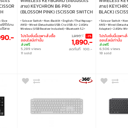
์ดไร้
WIRELESS KEYBOARD (คีย์บอร์ดไร้
WIRELESS KEYB
CISSOR
สาย) KEYCHRON B6 PRO
สาย) KEYCHR
TH
(BLOSSOM PINK) (SCISSOR SWITCH
BLACK) (SCI
NON-BACKLIT EN/TH) (B6P-K4-
BACKLIT EN/T
l-Size
• Scissor Switch • Non-Backlit • English / Thai Keycap •
• Scissor Switch • Non
TH)
ี่ที่ใช้งาน
ANSI • Wired (Detachable USB-C to USB-A) • 2.4GHz
ANSI • Wired (Detach
บบไร้สาย
Wireless (USB Receiver Included) • Bluetooth 5.2 •
Adapter) • 2.4GHz Wire
พท์ แท็บเล็ต
Windows / macOS / Linux
990.-
โปรโมชั่นนี้เฉพาะสั่งซื้อ
1,990.-
โปรโมชั่นนี้เฉพาะสั่
-5%
่ต้องโหลด
1,890.-
ออนไลน์เท่านั้น
ออนไลน์เท่านั้น
้าน ที่
ส่งฟรี
ส่งฟรี
sor switch
5,289 views
6,506 views
ลดทันที 100.-
ท์ • คีย์
11 sold
18 sold
 • การเชื่อม
คเบิล : สาย
SB-A