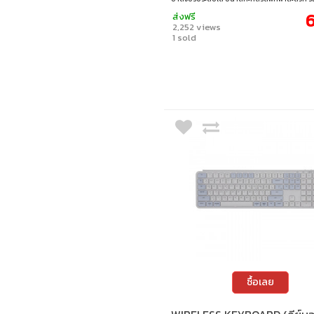
Windows, macOS, Linux และ ChromeOS ใช้พล
6
ส่งฟรี
ถ่าน AAA 2 ก้อน พร้อมดีไซน์ทันสมัยและน้ำหนั
2,252 views
ทั้งทำงานและพกติดกระเป๋า • การเชื่อมต่อไร้สาย
1 sold
บลูทูธ • พิมพ์แบบไร้เสียง • การเชื่อมต่อหลายอ
ใช้งานได้ง่าย • ขาตั้งปรับระดับได้ ปรับองศาการพ
เหมาะสมที่สุด • ขนาดเล็กกะทัดรัด พกพาสะดวก 
ระบบปฏิบัติการหลายระบบ Windows / macOS /
ChromeOS
ซื้อเลย