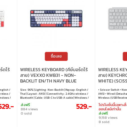
ซื้อเลย
์ดไร้
WIRELESS KEYBOARD (คีย์บอร์ดไร้
WIRELESS KEYB
สาย) VEXXO KWB31 - NON-
สาย) KEYCHRO
BACKLIT EN/TH NAVY BLUE
WHITE) (SCI
BACKLIT EN/T
English /
Size : 96% | Lighting : Non-Backlit | Keycap : English /
• Scissor Switch • Non
ireless /
Thai | Layout : ANSI | Connectivity : 2.4GHz wireless /
ANSI • Wired (Detacha
Windows /
Bluetooth | Cable : USB-C to USB-A cable | Windows /
Wireless (USB Receiver
macOS / Android
Windows / macOS / L
529.-
529.-
ส่งฟรี
โปรโมชั่นนี้เฉพาะสั่
884 views
ออนไลน์เท่านั้น
0 sold
ส่งฟรี
9,158 views
8 sold