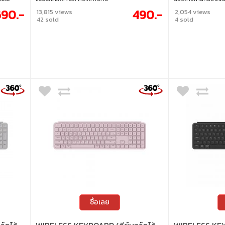
ังงานจาก
ระยะสูงสุดถึง 10 เมตร 
90.-
490.-
13,815 views
2,054 views
กเบา เหมาะ
กรัม พกพาสะดวก ผลิต
42 sold
4 sold
 2.4GHz /
ใช้พลังงานจากถ่าน AAA
ุปกรณ์ สลับ
คำนวณและใช้งานร่วมกับ
ิมพ์ให้
ลงตัว • คีย์บอร์ดตัวเลข
• รองรับ
receiver • ระยะการเชื่อ
 Linux /
กลม • ปุ่มกดทั้งหมด 18 
ประกอบหลักเป็นพลาสติก
12.5 x 2.3 cm.
ซื้อเลย