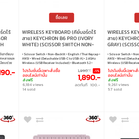
ซื้อเลย
์ดไร้
WIRELESS KEYBOARD (คีย์บอร์ดไร้
WIRELESS KEYB
SOR
สาย) KEYCHRON B6 PRO (IVORY
สาย) KEYCHR
TH
WHITE) (SCISSOR SWITCH NON-
GRAY) (SCIS
BACKLIT EN/TH) (B6P-K2-TH)
BACKLIT EN/T
ย์เอาต์แบบ
• Scissor Switch • Non-Backlit • English / Thai Keycap •
• Scissor Switch • Non
ลากหลายและ
ANSI • Wired (Detachable USB-C to USB-A) • 2.4GHz
ANSI • Wired (Detacha
งียบช่วย
Wireless (USB Receiver Included) • Bluetooth 5.2 •
Wireless (USB Receiver
ร้อมการ
Windows / macOS / Linux
Windows / macOS / L
,190.-
โปรโมชั่นนี้เฉพาะสั่งซื้อ
1,990.-
โปรโมชั่นนี้เฉพาะสั่
-5%
.2 และการ
1,890.-
ออนไลน์เท่านั้น
ออนไลน์เท่านั้น
อุปกรณ์
ส่งฟรี
ส่งฟรี
าไปใช้นอก
6,184 views
9,261 views
ลดทันที 100.-
 (TKL) •
14 sold
57 sold
: ไม่มีไฟ
์เอาต์ :
 / บลูทูธ •