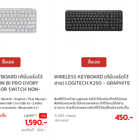
ซื้อเลย
ซื้อเลย
OARD (คีย์บอร์ดไร้
WIRELESS KEYBOARD (คีย์บอร์ดไร้
N B1 PRO (IVORY
สาย) LOGITECH K250 - GRAPHITE
SSOR SWITCH NON-
H) (B1P-K2-TH)
-Backlit • English / Thai Keycap •
พิมพ์ได้ง่ายด้วย Logitech K250 คีย์บอร์ดสไตล์มินิมอล
ble USB-C to USB-A) • 2.4GHz
ฟังก์ชันครบครัน ไร้สาย และผลิตมาให้ใช้งานได้อย่าง
 Included) • Bluetooth 5.2 •
ยาวนาน ด้วยชิ้นส่วนพลาสติกที่ใช้วัสดุรีไซเคิล 64% เป็น
inux
อย่างน้อย • การเชื่อมต่อ Bluetooth ในตัว จับคู่ได้ง่ายโดยไม่
450.-
งซื้อ
1,690.-
5,301 views
-6%
ต้องใช้ดองเกิล • ดีไซน์กะทัดรัด พร้อมปุ่มครบครันและแป้น
1,590.-
44 sold
ตัวเลข • กันน้ำหกใส่ได้* และใช้งานต่อเนื่องด้วยแบตเตอรี่
ยาวนานถึง 12 เดือน • ปุ่มพิมพ์ตอบสนองไว ให้ความรู้สึก
ลดทันที 100.-
สบายและแม่นยำ • ผลิตจากพลาสติกรีไซเคิลอย่างน้อย
64% เพื่อความยั่งยืน • คีย์แคป ภาษาอังกฤษ / ภาษาไทย