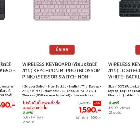
ซื้อเลย
์ดไร้
WIRELESS KEYBOARD (คีย์บอร์ดไร้
WIRELESS KEYB
K650 -
สาย) KEYCHRON B1 PRO (BLOSSOM
สาย) LOGITEC
PINK) (SCISSOR SWITCH NON-
WHITE-BACKL
BACKLIT EN/TH) (B1P-K4-TH)
มาเพื่อการ
• Scissor Switch • Non-Backlit • English / Thai Keycap •
Size : 100% (Full-size)
มือในตัว
ANSI • Wired (Detachable USB-C to USB-A) • 2.4GHz
Keycap : English / Thai
งาน รองรับ
Wireless (USB Receiver Included) • Bluetooth 5.2 •
Bluetooth | Cable : U
 Logi Bolt
Windows / macOS / Linux
macOS / Linux / Andr
590.-
โปรโมชั่นนี้เฉพาะสั่งซื้อ
1,690.-
ส่งฟรี
-6%
อร์ม เช่น
1,590.-
ออนไลน์เท่านั้น
1,997 views
อรี่ใช้งาน
ส่งฟรี
21 sold
ให้มั่นใจใน
5,821 views
ลดทันที 100.-
ื่อมต่อ
2 sold
ณ USB Logi
ายภาพหน้าจอ,
มาเพื่อ
้อมที่วาง
่มรองรับการ