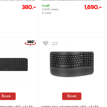
ขนาดกะทัดรัด น้ำหนักเบาเพียง 111
สายเคเบิ้ล เชื่อมต่อกับโทรศัพท์ แท็บเล็ต พีซี และแมคได้ง่าย
380.-
1,690.-
ส่งฟรี
จากพลาสติก ABS แข็งแรงทนทาน
ด้วยการปรับแต่ง ZMK โดยไม่ต้องโหลดโปรแกรม • สวิตช์ :
1,009 views
 เพียงก้อนเดียว เหมาะสำหรับงาน
Scissor switch • ขนาด : 75% • แสงไฟ : ไม่มีไฟแบ็คไลท์ • คีย์
0 sold
โน้ตบุ๊กหรือคอมพิวเตอร์อย่าง
แคป : ภาษาอังกฤษ / ภาษาไทย • เลย์เอาต์ : ANSI • การเชื่อม
ไร้สาย 2.4GHz • เชื่อมต่อด้วย Nano
ต่อ : แบบใช้สาย / ไร้สาย 2.4GHz / บลูทูธ • สายเคเบิล : สาย
มต่อสูงสุด 10 เมตร • คีย์แคปแบบ
USB-C เป็น USB-A
ปุ่ม • ใช้ถ่าน AAA 1 ก้อน • ส่วน
 ABS • น้ำหนัก 111 g ขนาด 8.4 x
ซื้อเลย
ซื้อเลย