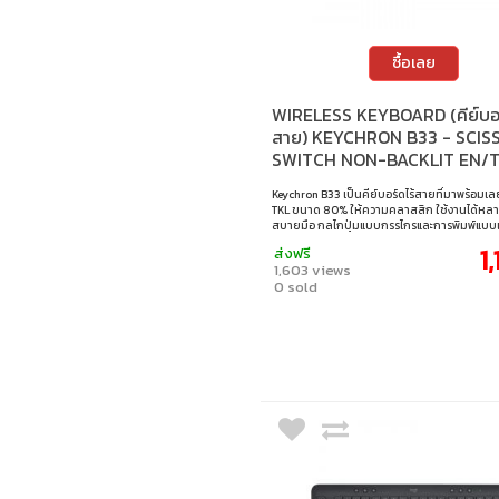
ซื้อเลย
WIRELESS KEYBOARD (คีย์บอร
สาย) KEYCHRON B33 - SCIS
SWITCH NON-BACKLIT EN/
CLASSIC BLACK B33-K15-TH
Keychron B33 เป็นคีย์บอร์ดไร้สายที่มาพร้อมเล
TKL ขนาด 80% ให้ความคลาสสิก ใช้งานได้ห
สบายมือ กลไกปุ่มแบบกรรไกรและการพิมพ์แบบเ
มอบประสบการณ์ที่นุ่มนวลและไร้เสียงรบกวน พ
1
ส่งฟรี
เชื่อมต่อแบบสามโหมด — 2.4 GHz, Bluetooth 5
1,603 views
เชื่อมต่อผ่านสาย — เพื่อการใช้งานที่ราบรื่นกับ
0 sold
หลากหลาย ไม่ว่าจะอยู่ที่บ้าน ออฟฟิศ หรือพกพ
สถานที่. • สวิตช์ : Scissor Switch • ขนาด : 80%
การตั้งค่าคีย์บอร์ด : Keychron launcher • แสงไฟ 
แบ็คไลท์ • คีย์แคป : ภาษาอังกฤษ / ภาษาไทย • เลย
ANSI • การเชื่อมต่อ : แบบใช้สาย / ไร้สาย 2.4GHz
สายเคเบิล : สาย USB-C เป็น USB-A