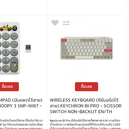
ซื้อเลย
ซื้อเลย
PAD (นัมแพดไร้สาย)
WIRELESS KEYBOARD (คีย์บอร์ดไร้
NOOPY 3 SNP-N187 -
สาย) KEYCHRON B1 PRO - SCISSOR
SWITCH NON-BACKLIT EN/TH
RETRO RED B1P-K13-TH
์บอร์ดตัวเลขไร้สาย ดีไซน์น่ารัก มา
Keychron B1 Pro คีย์บอร์ดไร้สายที่พกพาสะดวก บางเฉียบ
 ปุ่ม ใช้งานง่ายและสบายมือ เชื่อม
น้ำหนักเบา มาพร้อมกับแบตเตอรี่ที่ใช้งานได้นานถึง 1,200
4GHz ด้วย Nano receiver ครอบคลุม
ชั่วโมง รองรับการเชื่อมต่อทั้งแบบไร้สาย 2.4GHz, บลูทูธและ