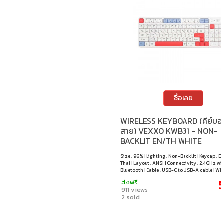
ซื้อเลย
WIRELESS KEYBOARD (คีย์บอร
สาย) VEXXO KWB31 - NON-
BACKLIT EN/TH WHITE
Size : 96% | Lighting : Non-Backlit | Keycap : 
Thai | Layout : ANSI | Connectivity : 2.4GHz w
Bluetooth | Cable : USB-C to USB-A cable | 
macOS / Android
ส่งฟรี
911 views
2 sold