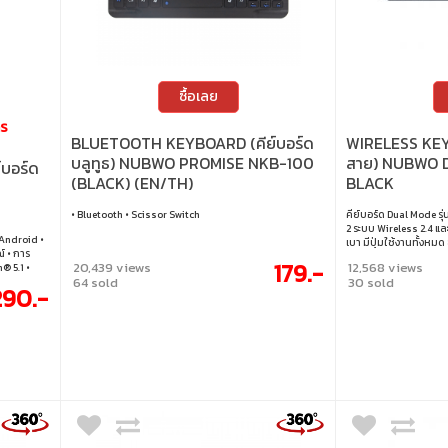
ซื้อเลย
าร
BLUETOOTH KEYBOARD (คีย์บอร์ด
WIRELESS KEYB
บลูทูธ) NUBWO PROMISE NKB-100
สาย) NUBWO 
บอร์ด
(BLACK) (EN/TH)
BLACK
• Bluetooth • Scissor Switch
คีย์บอร์ด Dual Mode รุ
L
2 ระบบ Wireless 2.4 แล
 Android •
เบา มีปุ่มใช้งานทั้งหมด
์ • การ
การพกพาออกไปใช้งานน
179.-
20,439 views
12,568 views
h® 5.1 •
64 sold
30 sold
องกันการ
290.-
sign ขนาด
กสถาณะอายุ
 • มีปุ่ม
ออกมาใช้