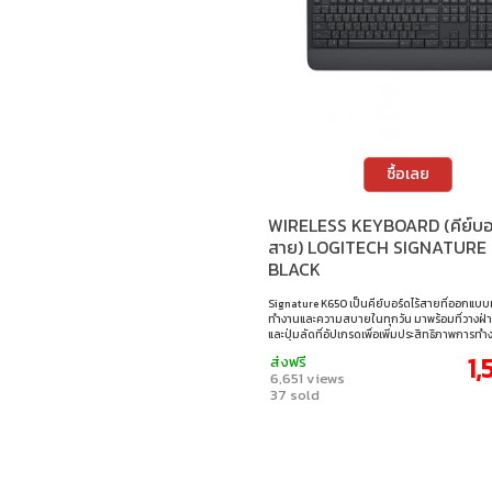
ซื้อเลย
WIRELESS KEYBOARD (คีย์บอร
สาย) LOGITECH SIGNATURE 
BLACK
Signature K650 เป็นคีย์บอร์ดไร้สายที่ออกแบบ
ทำงานและความสบายในทุกวัน มาพร้อมที่วางฝ่า
และปุ่มลัดที่อัปเกรดเพื่อเพิ่มประสิทธิภาพการทำ
การเชื่อมต่อทั้ง Bluetooth Low Energy และ USB
1,
ส่งฟรี
ให้สัญญาณไร้สายเสถียรและรองรับหลายแพลตฟ
6,651 views
Windows, macOS, iPadOS และ Android แบตเต
37 sold
ได้นานถึง 36 เดือน พร้อมดีไซน์กันน้ำหกใส่ ช่วย
ความทนทานและใช้งานได้ยาวนาน • รองรับการเช
Bluetooth Low Energy (BLE) และตัวรับสัญญา
Bolt • ปุ่มลัดอัปเกรด รองรับคำสั่งด่วน เช่น ถ่
ปิด/เปิดเสียงไมโครโฟน, และนำทางเว็บ • ออกแบบ
ความสบายและการทำงานที่มีประสิทธิภาพ • มาพร
ฝ่ามือในตัว ลดอาการเมื่อยล้าระหว่างใช้งาน • ปุ