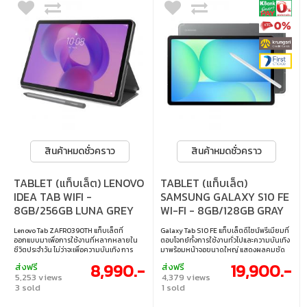
สินค้าหมดชั่วคราว
สินค้าหมดชั่วคราว
TABLET (แท็บเล็ต) LENOVO
TABLET (แท็บเล็ต)
IDEA TAB WIFI -
SAMSUNG GALAXY S10 FE
8GB/256GB LUNA GREY
WI-FI - 8GB/128GB GRAY
Lenovo Tab ZAFR0390TH แท็บเล็ตที่
Galaxy Tab S10 FE แท็บเล็ตดีไซน์พรีเมียมที่
ออกแบบมาเพื่อการใช้งานที่หลากหลายใน
ตอบโจทย์ทั้งการใช้งานทั่วไปและความบันเทิง
ชีวิตประจำวัน ไม่ว่าจะเพื่อความบันเทิง การ
มาพร้อมหน้าจอขนาดใหญ่ แสดงผลคมชัด
เรียน หรือการทำงาน มาพร้อมดีไซน์เรียบหรู
รองรับการใช้งานร่วมกับ S Pen ให้
8,990.-
19,900.-
ส่งฟรี
ส่งฟรี
น้ำหนักเบา พกพาง่าย ตอบโจทย์การใช้งาน
ประสบการณ์ที่ลื่นไหล เหมาะสำหรับผู้ที่ต้อ
5,253 views
4,379 views
ทั้งในบ้านและระหว่างเดินทางได้อย่างลงตัว •
งการแท็บเล็ตที่ครบครันในทุกด้าน • หน้า
3 sold
1 sold
หน้าจอแสดงผล: 11" • ซีพียู: MediaTek
จอแสดงผล: 10.9" • ซีพียู: Exynos 1580 •
Dimensity 6300 • แรม/รอม: 8GB/256GB •
แรม/รอม: 8GB/128GB • ระบบปฏิบัติการ: