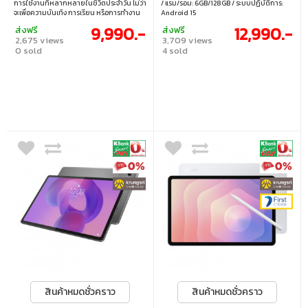
การใช้งานที่หลากหลายในชีวิตประจำวัน ไม่ว่า
/ แรม/รอม: 6GB/128GB / ระบบปฏิบัติการ:
จะเพื่อความบันเทิง การเรียน หรือการทำงาน
Android 15
มาพร้อมดีไซน์เรียบหรู น้ำหนักเบา พกพาง่าย
9,990.-
12,990.-
ส่งฟรี
ส่งฟรี
ตอบโจทย์การใช้งานทั้งในบ้านและระหว่างเดิน
2,675 views
3,709 views
ทางได้อย่างลงตัว • หน้าจอแสดงผล: 11 นิ้ว •
0 sold
4 sold
ซีพียู: MediaTek Dimensity 6300 • แรม/
รอม: 8GB/128GB • ระบบปฏิบัติการ:
Android 15
สินค้าหมดชั่วคราว
สินค้าหมดชั่วคราว