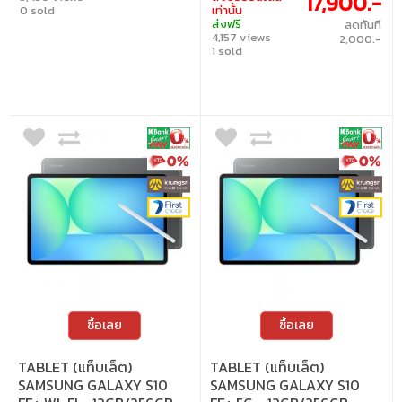
17,900.-
0 sold
เท่านั้น
จอแสดงผล: 10.9" • ซีพียู: Exynos 1580 •
ส่งฟรี
ลดทันที
แรม/รอม: 8GB/128GB • ระบบปฏิบัติการ:
4,157 views
Android 15
2,000.-
1 sold
ซื้อเลย
ซื้อเลย
TABLET (แท็บเล็ต)
TABLET (แท็บเล็ต)
SAMSUNG GALAXY S10
SAMSUNG GALAXY S10