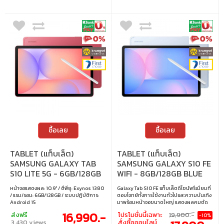
ซื้อเลย
ซื้อเลย
TABLET (แท็บเล็ต)
TABLET (แท็บเล็ต)
SAMSUNG GALAXY TAB
SAMSUNG GALAXY S10 FE
S10 LITE 5G - 6GB/128GB
WIFI - 8GB/128GB BLUE
CORAL RED
หน้าจอแสดงผล: 10.9" / ซีพียู: Exynos 1380
Galaxy Tab S10 FE แท็บเล็ตดีไซน์พรีเมียมที่
/ แรม/รอม: 6GB/128GB / ระบบปฏิบัติการ:
ตอบโจทย์ทั้งการใช้งานทั่วไปและความบันเทิง
Android 15
มาพร้อมหน้าจอขนาดใหญ่ แสดงผลคมชัด
รองรับการใช้งานร่วมกับ S Pen ให้
16,990.-
ส่งฟรี
โปรโมชั่นนี้เฉพาะ
19,900.-
-10%
ประสบการณ์ที่ลื่นไหล เหมาะสำหรับผู้ที่ต้อ
3,430 views
สั่งซื้อออนไลน์
งการแท็บเล็ตที่ครบครันในทุกด้าน • หน้า