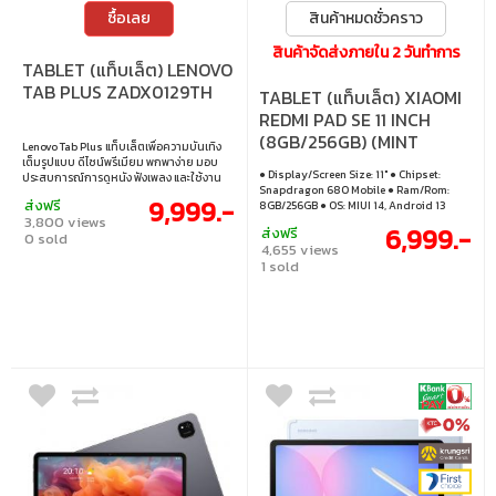
ซื้อเลย
สินค้าหมดชั่วคราว
สินค้าจัดส่งภายใน 2 วันทำการ
TABLET (แท็บเล็ต) LENOVO
TAB PLUS ZADX0129TH
TABLET (แท็บเล็ต) XIAOMI
REDMI PAD SE 11 INCH
(8GB/256GB) (MINT
Lenovo Tab Plus แท็บเล็ตเพื่อความบันเทิง
GREEN) (XMI-
เต็มรูปแบบ ดีไซน์พรีเมียม พกพาง่าย มอบ
● Display/Screen Size: 11" ● Chipset:
ประสบการณ์การดูหนัง ฟังเพลง และใช้งาน
6941812756522)
Snapdragon 680 Mobile ● Ram/Rom:
ทุกวันได้อย่างลื่นไหล พร้อมความบันเทิงที่
9,999.-
ส่งฟรี
8GB/256GB ● OS: MIUI 14, Android 13
ครบครันในเครื่องเดียว Mobile-Tablet • หน้า
3,800 views
จอแสดงผล: 11.5" • ซีพียู: MediaTek Helio
6,999.-
ส่งฟรี
0 sold
G99 • แรม/รอม: 8GB/256GB • ระบบปฏิบัติ
4,655 views
การ: Android 14
1 sold