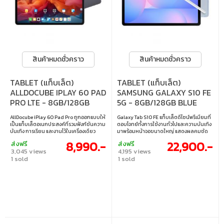
สินค้าหมดชั่วคราว
สินค้าหมดชั่วคราว
TABLET (แท็บเล็ต)
TABLET (แท็บเล็ต)
ALLDOCUBE IPLAY 60 PAD
SAMSUNG GALAXY S10 FE
PRO LTE - 8GB/128GB
5G - 8GB/128GB BLUE
AllDocube iPlay 60 Pad Pro ถูกออกแบบให้
Galaxy Tab S10 FE แท็บเล็ตดีไซน์พรีเมียมที่
เป็นแท็บเล็ตอเนกประสงค์ที่รวมฟังก์ชันความ
ตอบโจทย์ทั้งการใช้งานทั่วไปและความบันเทิง
บันเทิง การเรียน และงานไว้ในเครื่องเดียว
มาพร้อมหน้าจอขนาดใหญ่ แสดงผลคมชัด
ดีไซน์บางเบา พกพาสะดวก มาพร้อม
รองรับการใช้งานร่วมกับ S Pen ให้
8,990.-
22,900.-
ส่งฟรี
ส่งฟรี
ประสบการณ์ภาพคมชัดและเสียงสเตอริโอ
ประสบการณ์ที่ลื่นไหล เหมาะสำหรับผู้ที่ต้อ
3,045 views
4,195 views
เสมือนโรงภาพยนตร์ ช่วยให้ผู้ใช้สามารถ
งการแท็บเล็ตที่ครบครันในทุกด้าน • หน้า
1 sold
1 sold
สลับการใช้งานระหว่างความบันเทิงและงานได้
จอแสดงผล: 10.9" • ซีพียู: Exynos 1580 •
อย่างราบรื่น ผ่านระบบมัลติฟังก์ชันที่
แรม/รอม: 8GB/128GB • ระบบปฏิบัติการ:
ครอบคลุมทุกความต้องการ • หน้าจอแสดง
Android 15
ผล: 12.1" • ซีพียู: MediaTek G99 • แรม/รอม:
8GB/128GB • ระบบปฏิบัติการ: Android 14