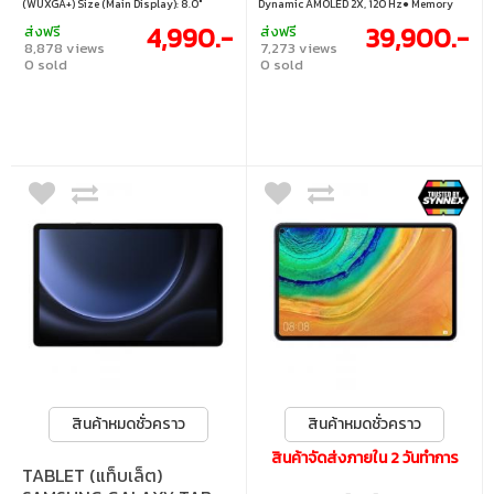
(WUXGA+) Size (Main Display): 8.0"
Dynamic AMOLED 2X, 120 Hz● Memory
(203.1mm) Technology (Main Display): TFT
12GB/256GB● Operating System Android
4,990.-
39,900.-
ส่งฟรี
ส่งฟรี
13
8,878 views
7,273 views
0 sold
0 sold
สินค้าหมดชั่วคราว
สินค้าหมดชั่วคราว
สินค้าจัดส่งภายใน 2 วันทำการ
TABLET (แท็บเล็ต)