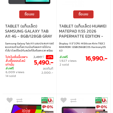
ซื้อเลย
ซื้อเลย
TABLET (แท็บเล็ต)
TABLET (แท็บเล็ต) HUAWEI
SAMSUNG GALAXY TAB
MATEPAD 11.5S 2026
A11 4G - 8GB/128GB GRAY
PAPERMATTE EDITION -
12GB/256GB SPACE GREY
Samsung Galaxy Tab A11 มอบประสบการณ์
Display: 11.5" | CPU: HiSilicon Kirin T92C |
แบบครบถ้วนทั้งความบันเทิงและการใช้งาน
RAM/ROM: 12GB/256GB | OS: HarmonyOS
ทั่วไป ด้วยดีไซน์ทันสมัยที่จับถือสะดวก พร้อม
4.3
เสียงและการแสดงผลที่สร้างความรู้สึกน่า
16,990.-
โปรโมชั่นนี้เฉพาะ
7,490.-
ส่งฟรี
-27%
ค้นหา เหมาะสำหรับผู้ที่ต้องการแท็บเล็ตใช้
5,490.-
สั่งซื้อออนไลน์
1,927 views
งานได้ทุกวันในราคาที่เข้าถึงได้ง่าย • หน้า
เท่านั้น
2 sold
จอแสดงผล: 8.7 นิ้ว • ซีพียู: MediaTek Helio
ส่งฟรี
ลดทันที
G99 • แรม/รอม: 8GB/128GB • ระบบปฏิบัติ
6,009 views
การ: Android 15
2,000.-
14 sold