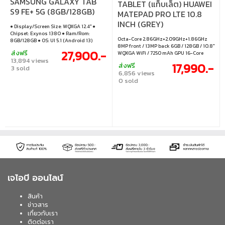
SAMSUNG GALAXY TAB
TABLET (แท็บเล็ต) HUAWEI
S9 FE+ 5G (8GB/128GB)
MATEPAD PRO LTE 10.8
SM-X616BZAATHL (GRAY)
INCH (GREY)
● Display/Screen Size: WQXGA 12.4" ●
Chipset: Exynos 1380 ● Ram/Rom:
Octa-Core 2.86GHz+2.09GHz+1.86GHz
8GB/128GB ● OS: UI 5.1 (Android 13)
8MP front / 13MP back 6GB / 128GB / 10.8"
27,900.-
ส่งฟรี
WQXGA WiFi / 7250 mAh GPU 16-Core
13,894 views
Mali-G76 600 MHz NM memory up to
17,990.-
ส่งฟรี
3 sold
256GB
6,856 views
0 sold
เจไอบี ออนไลน์
สินค้า
ข่าวสาร
เกี่ยวกับเรา
ติดต่อเรา