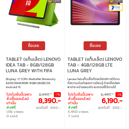
ซื้อเลย
ซื้อเลย
TABLET (แท็บเล็ต) LENOVO
TABLET (แท็บเล็ต) LENOVO
IDEA TAB - 8GB/128GB
TAB - 4GB/128GB LTE
LUNA GREY WITH FIFA
LUNA GREY
WORLD CUP 26 EDITION
Display: 11" | CPU: MediaTek Dimensity
Lenovo Tab แท็บเล็ตที่ตอบโจทย์การใช้งาน
6300 | RAM/ROM: 8GB/128GB | OS:
ทั้งความบันเทิงและการเรียนรู้ ด้วยดีไซน์พก
Android 15
พาง่าย หน้าจอคมชัด แบตเตอรี่ใช้งานได้
ยาวนาน เหมาะสำหรับทุกคนในครอบครัว ●
โปรโมชั่นนี้เฉพาะ
8,990.-
โปรโมชั่นนี้เฉพาะ
6,490.-
-7%
-5%
หน้าจอแสดงผล: 10.1" ความละเอียด WUXGA
8,390.-
6,190.-
สั่งซื้อออนไลน์
สั่งซื้อออนไลน์
● ชิปประมวลผล: MediaTek Helio G85 ●
เท่านั้น
เท่านั้น
หน่วยความจำ (RAM/ROM): 4GB/128GB ●
ส่งฟรี
ส่งฟรี
ลดทันที 600.-
ลดทันที 300.-
ระบบปฏิบัติการ: Android 14
1,116 views
5,950 views
0 sold
7 sold