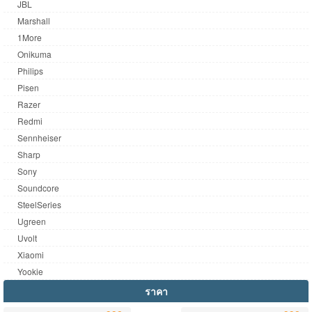
JBL
Marshall
1More
Onikuma
Philips
Pisen
Razer
Redmi
Sennheiser
Sharp
Sony
Soundcore
SteelSeries
Ugreen
Uvolt
Xiaomi
Yookie
ราคา