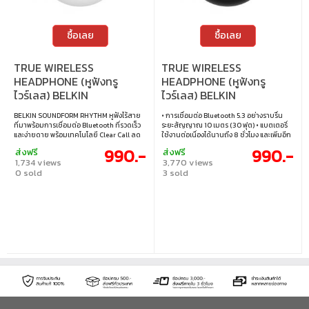
ซื้อเลย
ซื้อเลย
TRUE WIRELESS
TRUE WIRELESS
HEADPHONE (หูฟังทรู
HEADPHONE (หูฟังทรู
ไวร์เลส) BELKIN
ไวร์เลส) BELKIN
SOUNDFORM RHYTHM -
SOUNDFORM RHYTHM
BELKIN SOUNDFORM RHYTHM หูฟังไร้สาย
• การเชื่อมต่อ Bluetooth 5.3 อย่างราบรื่น
WHITE (AUC012BTWH)
(BLACK) (AUC012BTBK)
ที่มาพร้อมการเชื่อมต่อ Bluetooth ที่รวดเร็ว
ระยะสัญญาณ 10 เมตร (30 ฟุต) • แบตเตอรี่
และง่ายดาย พร้อมเทคโนโลยี Clear Call ลด
ใช้งานต่อเนื่องได้นานถึง 8 ชั่วโมง และเพิ่มอีก
เสียงรบกวนรอบข้าง เชื่อมต่อได้ 2 อุปกรณ์
20 ชั่วโมงด้วยเคสชาร์จ • เทคโนโลยี Clear
990.-
990.-
ส่งฟรี
ส่งฟรี
พร้อมกันด้วย Bluetooth Multipoint ใช้งาน
Call Quality ช่วยลดเสียงรบกวนรอบข้าง
1,734 views
3,770 views
ต่อเนื่อง 8 ชม. และชาร์จเพิ่มจากเคสได้อีก 20
เพื่อให้เสียงของคุณชัดเจนขณะสนทนา •
0 sold
3 sold
ชม. • เชื่อมต่อ 2 อุปกรณ์พร้อมกันด้วย
เสียงคุณภาพสูงแบบ Belkin Signature
Bluetooth Multipoint • ใช้งานต่อเนื่อง 8
Sound ให้เสียงที่เต็มอิ่มและสมดุล • กันเหงื่อ
ชม. + เคสชาร์จเพิ่มอีก 20 ชม. • เทคโนโลยี
และละอองน้ำมาตรฐาน IPX5 • ดีไซน์กะทัดรัด
Clear Call ลดเสียงรบกวนขณะโทร • เสียง
พร้อมเคสชาร์จบางเฉียบ พกพาสะดวกใน
คุณภาพสูง Belkin Signature Sound + กัน
กระเป๋า • ชาร์จเพียง 10 นาที ใช้งานได้นาน 90
น้ำ IPX5 • ชาร์จเร็ว 10 นาที เล่นได้ 90 นาที
นาที