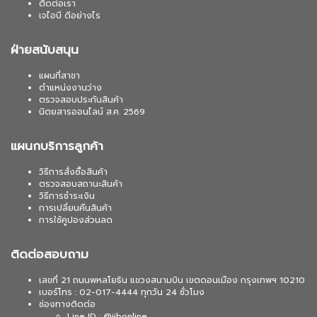
ติดต่อเรา
เจไอบี ดีอย่างไร
ฝ่ายสนับสนุน
แผนที่สาขา
ตำแหน่งงานว่าง
ตรวจสอบประกันสินค้า
นิตยสารออนไลน์ ส.ค. 2569
แผนกบริการลูกค้า
วิธีการสั่งซื้อสินค้า
ตรวจสอบสถานะสินค้า
วิธีการชำระเงิน
การเปลี่ยนคืนสินค้า
การใช้คูปองส่วนลด
ติดต่อสอบถาม
เลขที่ 21 ถนนพหลโยธิน แขวงสนามบิน เขตดอนเมือง กรุงเทพฯ 10210
เบอร์โทร : 02-017-4444 ทุกวัน 24 ชั่วโมง
ช่องทางติดต่อ
Line ID : @jibonline