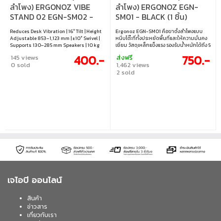
ลำโพง) ERGONOZ VIBE
ลำโพง) ERGONOZ EGN-
STAND 02 EGN-SM02 -
SM01 - BLACK (1 ชิ้น)
BLACK
Reduces Desk Vibration | 16° Tilt | Height
Ergonoz EGN-SM01 คือขาตั้งลำโพงแบบ
Adjustable 853–1,123 mm | ±10° Swivel |
หนีบโต๊ะที่ทั้งประหยัดพื้นที่และให้ความมั่นคง
Supports 130–285 mm Speakers | 10 kg
เยี่ยม วัสดุเหล็กแข็งแรง รองรับน้ำหนักได้ถึง 5
Capacity | Steel Build | Cable Management
กก. ปรับความสูงและองศาได้อย่างยืดหยุ่น
400.-
750.-
145 views
ส่งฟรี
พร้อมแผ่นซิลิโคนกันลื่น ช่วยจัดมุมเสียงให้
0 sold
1,462 views
ลงตัว เหมาะทั้งลำโพงและโปรเจคเตอร์ • ดีไซน์
2 sold
หนีบโต๊ะ ประหยัดพื้นที่และจัดระเบียบโต๊ะ
ทำงาน • โครงสร้างเหล็กแข็งแรง รองรับน้ำ
หนักลำโพงสูงสุด 5 กก. • ปรับความสูงได้
27.6–44 ซม. และปรับเอียงได้ +15° ถึง -15° •
รองรับโต๊ะหนาสูงสุด 6.5 ซม. พร้อมแผ่นซิลิ
โคนกันลื่น • ใช้ได้ทั้งลำโพงและโปรเจคเตอร์ •
สินค้าจำนวน 1 ชิ้น
เจไอบี ออนไลน์
สินค้า
ข่าวสาร
เกี่ยวกับเรา