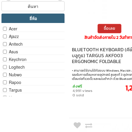
ค้นหา
ยี่ห้อ
ซื้อเลย
Acer
Ajazz
สินค้าจัดส่งภายใน 2 วันทำก
Anitech
BLUETOOTH KEYBOARD (คีย์
Asus
บลูทูธ) TARGUS AKF003
Keychron
ERGONOMIC FOLDABLE
BLUETOOTH ANTIMICROBIA
Logitech
• สามารถใช้งานได้ทังระบบ Windows, Mac และ
KEYBOARD (BLACK)
Nubwo
รองรับการเชื่อมหลายอุปกรณ์ สูงสุดที่ 3 อุปกรณ
เชื่อมต่อที่รวดเร็ว และแม่นยำกว่า ด้วย Bluetoot
Rapoo
DefenseGuard™ Antimicrobial Protection ป้
1,
ส่งฟรี
สะสมของแบคทีเรียบนพื้นผิว • Ergonomic De
Targus
4,991 views
เบาบาง พับเก็บได้สะดวกเมื่อไม่ได้ใช้งาน • บอ
0 sold
การใช้งานของแบตเตอรี่ (Reghargable 100mAh)
Ugreen
สามารถเลือก เปิด/ปิด และเปิดอัตโนมัติเมื่อคลี่
งาน • Th-En Key Cap
Vexxo