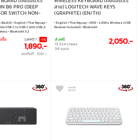
OARD (คีย์บอร์ดไร้
WIRELESS KEYBOARD (คีย์บอร์ดไร้
ON B6 PRO (DEEP
สาย) LOGITECH WAVE KEYS
SSOR SWITCH NON-
(GRAPHITE) (EN/TH)
H) (B6P-K9-TH)
-Backlit • English / Thai Keycap •
• English / Thai Keycap • ANSI • 2.4GHz Wireless (USB
able USB-C to USB-C with USB-A
Receiver Included) • Bluetooth
less • Bluetooth 5.2
2,050.-
งซื้อ
1,990.-
ส่งฟรี
-5%
1,890.-
13,324 views
39 sold
ลดทันที 100.-