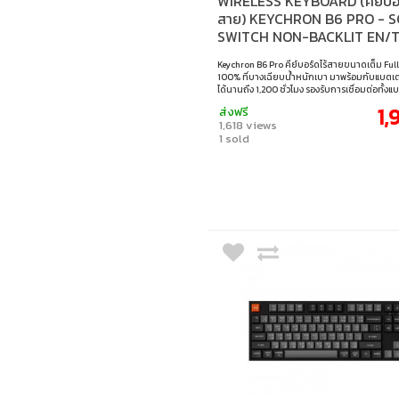
WIRELESS KEYBOARD (คีย์บอร
สาย) KEYCHRON B6 PRO - S
SWITCH NON-BACKLIT EN/
RETRO BLUE B6P-K11-TH
Keychron B6 Pro คีย์บอร์ดไร้สายขนาดเต็ม Ful
100% ที่บางเฉียบน้ำหนักเบา มาพร้อมกับแบตเตอร
ได้นานถึง 1,200 ชั่วโมง รองรับการเชื่อมต่อทั้งแ
2.4GHz, บลูทูธ และสายเคเบิ้ล เชื่อมต่อกับโทรศั
1,
ส่งฟรี
พีซี และแมคได้ง่าย ด้วยการปรับแต่ง ZMK โดยไม
1,618 views
โปรแกรม สามารถตั้งค่าให้เหมาะกับการใช้งานที่บ
1 sold
ทำงาน หรือ พกพาได้ตามต้องการ • สวิตช์ : Scis
• ขนาด : 100% (Full-size) • แสงไฟ : ไม่มีไฟแบ็คไล
แคป : ภาษาอังกฤษ / ภาษาไทย • เลย์เอาต์ : ANSI
ต่อ : แบบใช้สาย / ไร้สาย 2.4GHz / บลูทูธ • สายเ
USB-C เป็น USB-C + อะแดปเตอร์ USB-C เป็น U