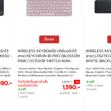
ซื้อเลย
์ดไร้
WIRELESS KEYBOARD (คีย์บอร์ดไร้
WIRELESS KEYB
K650 -
สาย) KEYCHRON B1 PRO (BLOSSOM
สาย) LOGITEC
PINK) (SCISSOR SWITCH NON-
WHITE-BACKL
BACKLIT EN/TH) (B1P-K4-TH)
มาเพื่อการ
• Scissor Switch • Non-Backlit • English / Thai Keycap •
Size : 100% (Full-size)
มือในตัว
ANSI • Wired (Detachable USB-C to USB-A) • 2.4GHz
Keycap : English / Thai
งาน รองรับ
Wireless (USB Receiver Included) • Bluetooth 5.2 •
Bluetooth | Cable : U
 Logi Bolt
Windows / macOS / Linux
macOS / Linux / Andr
590.-
โปรโมชั่นนี้เฉพาะสั่งซื้อ
1,690.-
ส่งฟรี
-6%
อร์ม เช่น
1,590.-
ออนไลน์เท่านั้น
1,997 views
อรี่ใช้งาน
ส่งฟรี
21 sold
ให้มั่นใจใน
5,821 views
ลดทันที 100.-
ื่อมต่อ
2 sold
ณ USB Logi
ายภาพหน้าจอ,
มาเพื่อ
้อมที่วาง
่มรองรับการ