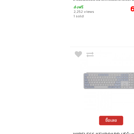
Windows, macOS, Linux และ ChromeOS ใช้พล
6
ส่งฟรี
ถ่าน AAA 2 ก้อน พร้อมดีไซน์ทันสมัยและน้ำหนั
2,252 views
ทั้งทำงานและพกติดกระเป๋า • การเชื่อมต่อไร้สาย
1 sold
บลูทูธ • พิมพ์แบบไร้เสียง • การเชื่อมต่อหลายอ
ใช้งานได้ง่าย • ขาตั้งปรับระดับได้ ปรับองศาการพ
เหมาะสมที่สุด • ขนาดเล็กกะทัดรัด พกพาสะดวก 
ระบบปฏิบัติการหลายระบบ Windows / macOS /
ChromeOS
ซื้อเลย