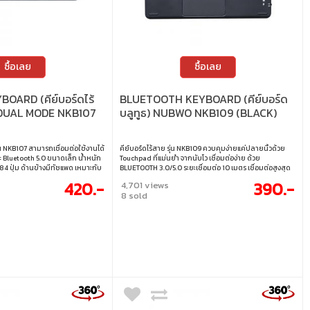
ซื้อเลย
ซื้อเลย
OARD (คีย์บอร์ดไร้
BLUETOOTH KEYBOARD (คีย์บอร์ด
DUAL MODE NKB107
บลูทูธ) NUBWO NKB109 (BLACK)
่น NKB107 สามารถเชื่อมต่อใช้งานได้
คีย์บอร์ดไร้สาย รุ่น NKB109 ควบคุมง่ายแค่ปลายนิ้วด้วย
ะ Bluetooth 5.0 ขนาดเล็ก น้ำหนัก
Touchpad ที่แม่นยำ จากนับโว เชื่อมต่อง่าย ด้วย
 84 ปุ่ม ด้านข้างมีทัชแพด เหมาะกับ
BLUETOOTH 3.0/5.0 ระยะเชื่อมต่อ 10 เมตร เชื่อมต่อสูงสุด
อกสถานที่ได้สะดวก
ได้ถึง 3 อุปกรณ์ มีแบตเตอรี่ในตัว แบตเตอรี่ความจุ 100 mAh
420.-
390.-
4,701 views
ใช้งานได้อย่างต่อเนื่อง 40 ชั่วโมง ระยะเวลาในการชาร์จ 1.5
8 sold
ชั่วโมง