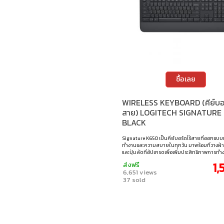
ซื้อเลย
WIRELESS KEYBOARD (คีย์บอร
สาย) LOGITECH SIGNATURE 
BLACK
Signature K650 เป็นคีย์บอร์ดไร้สายที่ออกแบบ
ทำงานและความสบายในทุกวัน มาพร้อมที่วางฝ่า
และปุ่มลัดที่อัปเกรดเพื่อเพิ่มประสิทธิภาพการทำ
การเชื่อมต่อทั้ง Bluetooth Low Energy และ USB
1,
ส่งฟรี
ให้สัญญาณไร้สายเสถียรและรองรับหลายแพลตฟ
6,651 views
Windows, macOS, iPadOS และ Android แบตเต
37 sold
ได้นานถึง 36 เดือน พร้อมดีไซน์กันน้ำหกใส่ ช่วย
ความทนทานและใช้งานได้ยาวนาน • รองรับการเช
Bluetooth Low Energy (BLE) และตัวรับสัญญา
Bolt • ปุ่มลัดอัปเกรด รองรับคำสั่งด่วน เช่น ถ่
ปิด/เปิดเสียงไมโครโฟน, และนำทางเว็บ • ออกแบบ
ความสบายและการทำงานที่มีประสิทธิภาพ • มาพร
ฝ่ามือในตัว ลดอาการเมื่อยล้าระหว่างใช้งาน • ปุ