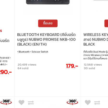
ซื้อเลย
าร
BLUETOOTH KEYBOARD (คีย์บอร์ด
WIRELESS KEYB
บลูทูธ) NUBWO PROMISE NKB-100
สาย) NUBWO 
บอร์ด
(BLACK) (EN/TH)
BLACK
• Bluetooth • Scissor Switch
คีย์บอร์ด Dual Mode รุ
L
2 ระบบ Wireless 2.4 แล
 Android •
เบา มีปุ่มใช้งานทั้งหมด
์ • การ
การพกพาออกไปใช้งานน
179.-
20,439 views
12,568 views
h® 5.1 •
64 sold
30 sold
องกันการ
290.-
sign ขนาด
กสถาณะอายุ
 • มีปุ่ม
ออกมาใช้