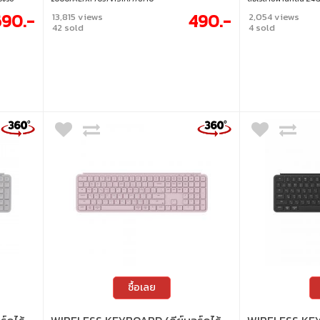
ังงานจาก
ระยะสูงสุดถึง 10 เมตร 
90.-
490.-
13,815 views
2,054 views
กเบา เหมาะ
กรัม พกพาสะดวก ผลิต
42 sold
4 sold
 2.4GHz /
ใช้พลังงานจากถ่าน AAA
ุปกรณ์ สลับ
คำนวณและใช้งานร่วมกับ
ิมพ์ให้
ลงตัว • คีย์บอร์ดตัวเลข
• รองรับ
receiver • ระยะการเชื่อ
 Linux /
กลม • ปุ่มกดทั้งหมด 18 
ประกอบหลักเป็นพลาสติก
12.5 x 2.3 cm.
ซื้อเลย