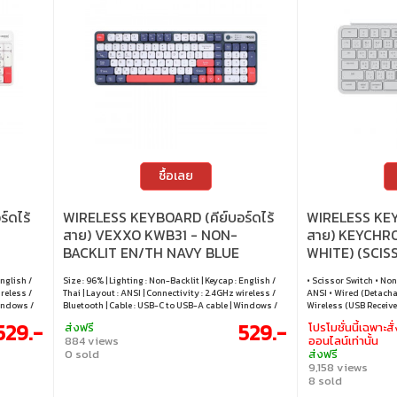
ซื้อเลย
์ดไร้
WIRELESS KEYBOARD (คีย์บอร์ดไร้
WIRELESS KEYB
สาย) VEXXO KWB31 - NON-
สาย) KEYCHRO
BACKLIT EN/TH NAVY BLUE
WHITE) (SCI
BACKLIT EN/T
English /
Size : 96% | Lighting : Non-Backlit | Keycap : English /
• Scissor Switch • Non
ireless /
Thai | Layout : ANSI | Connectivity : 2.4GHz wireless /
ANSI • Wired (Detacha
Windows /
Bluetooth | Cable : USB-C to USB-A cable | Windows /
Wireless (USB Receiver
macOS / Android
Windows / macOS / L
529.-
529.-
ส่งฟรี
โปรโมชั่นนี้เฉพาะสั่
884 views
ออนไลน์เท่านั้น
0 sold
ส่งฟรี
9,158 views
8 sold