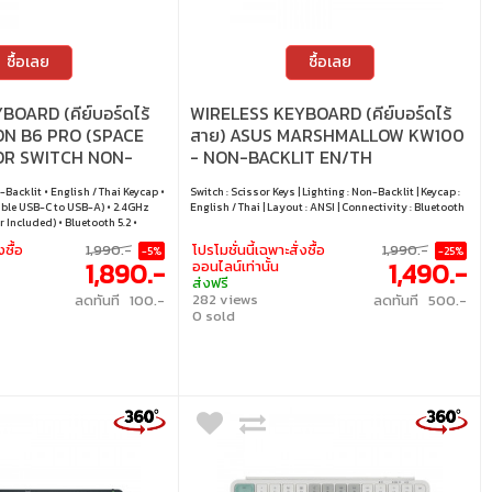
ซื้อเลย
ซื้อเลย
OARD (คีย์บอร์ดไร้
WIRELESS KEYBOARD (คีย์บอร์ดไร้
ON B6 PRO (SPACE
สาย) ASUS MARSHMALLOW KW100
SOR SWITCH NON-
- NON-BACKLIT EN/TH
H) (B6P-K1-TH)
IRIDESCENT WHITE
-Backlit • English / Thai Keycap •
Switch : Scissor Keys | Lighting : Non-Backlit | Keycap :
ble USB-C to USB-A) • 2.4GHz
English / Thai | Layout : ANSI | Connectivity : Bluetooth
 Included) • Bluetooth 5.2 •
inux
งซื้อ
1,990.-
โปรโมชั่นนี้เฉพาะสั่งซื้อ
1,990.-
-5%
-25%
1,890.-
1,490.-
ออนไลน์เท่านั้น
ส่งฟรี
282 views
ลดทันที 100.-
ลดทันที 500.-
0 sold