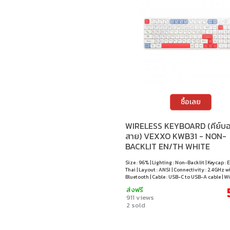
ซื้อเลย
WIRELESS KEYBOARD (คีย์บอร
สาย) VEXXO KWB31 - NON-
BACKLIT EN/TH WHITE
Size : 96% | Lighting : Non-Backlit | Keycap : 
Thai | Layout : ANSI | Connectivity : 2.4GHz w
Bluetooth | Cable : USB-C to USB-A cable | 
macOS / Android
ส่งฟรี
911 views
2 sold