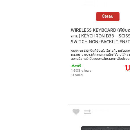
ซื้อเลย
WIRELESS KEYBOARD (คีย์บอร
สาย) KEYCHRON B33 - SCIS
SWITCH NON-BACKLIT EN/
CLASSIC BLACK B33-K15-TH
Keychron B33 เป็นคีย์บอร์ดไร้สายที่มาพร้อมเล
TKL ขนาด 80% ให้ความคลาสสิก ใช้งานได้ห
สบายมือ กลไกปุ่มแบบกรรไกรและการพิมพ์แบบเ
มอบประสบการณ์ที่นุ่มนวลและไร้เสียงรบกวน พ
1
ส่งฟรี
เชื่อมต่อแบบสามโหมด — 2.4 GHz, Bluetooth 5
1,603 views
เชื่อมต่อผ่านสาย — เพื่อการใช้งานที่ราบรื่นกับ
0 sold
หลากหลาย ไม่ว่าจะอยู่ที่บ้าน ออฟฟิศ หรือพกพ
สถานที่. • สวิตช์ : Scissor Switch • ขนาด : 80%
การตั้งค่าคีย์บอร์ด : Keychron launcher • แสงไฟ 
แบ็คไลท์ • คีย์แคป : ภาษาอังกฤษ / ภาษาไทย • เลย
ANSI • การเชื่อมต่อ : แบบใช้สาย / ไร้สาย 2.4GHz
สายเคเบิล : สาย USB-C เป็น USB-A