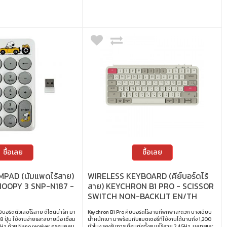
ซื้อเลย
ซื้อเลย
PAD (นัมแพดไร้สาย)
WIRELESS KEYBOARD (คีย์บอร์ดไร้
NOOPY 3 SNP-N187 -
สาย) KEYCHRON B1 PRO - SCISSOR
SWITCH NON-BACKLIT EN/TH
RETRO RED B1P-K13-TH
์บอร์ดตัวเลขไร้สาย ดีไซน์น่ารัก มา
Keychron B1 Pro คีย์บอร์ดไร้สายที่พกพาสะดวก บางเฉียบ
 ปุ่ม ใช้งานง่ายและสบายมือ เชื่อม
น้ำหนักเบา มาพร้อมกับแบตเตอรี่ที่ใช้งานได้นานถึง 1,200
4GHz ด้วย Nano receiver ครอบคลุม
ชั่วโมง รองรับการเชื่อมต่อทั้งแบบไร้สาย 2.4GHz, บลูทูธและ