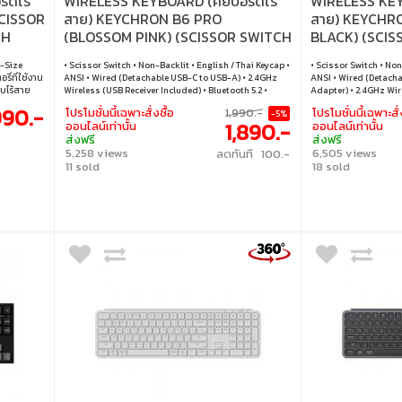
์ดไร้
WIRELESS KEYBOARD (คีย์บอร์ดไร้
WIRELESS KEYB
CISSOR
สาย) KEYCHRON B6 PRO
สาย) KEYCHR
TH
(BLOSSOM PINK) (SCISSOR SWITCH
BLACK) (SCI
NON-BACKLIT EN/TH) (B6P-K4-
BACKLIT EN/T
l-Size
• Scissor Switch • Non-Backlit • English / Thai Keycap •
• Scissor Switch • Non
TH)
ี่ที่ใช้งาน
ANSI • Wired (Detachable USB-C to USB-A) • 2.4GHz
ANSI • Wired (Detach
บบไร้สาย
Wireless (USB Receiver Included) • Bluetooth 5.2 •
Adapter) • 2.4GHz Wire
พท์ แท็บเล็ต
Windows / macOS / Linux
990.-
โปรโมชั่นนี้เฉพาะสั่งซื้อ
1,990.-
โปรโมชั่นนี้เฉพาะสั่
-5%
่ต้องโหลด
1,890.-
ออนไลน์เท่านั้น
ออนไลน์เท่านั้น
้าน ที่
ส่งฟรี
ส่งฟรี
sor switch
5,258 views
6,505 views
ลดทันที 100.-
ท์ • คีย์
11 sold
18 sold
 • การเชื่อม
คเบิล : สาย
SB-A