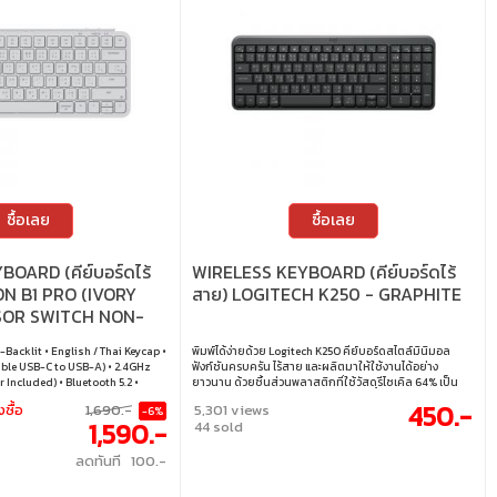
ซื้อเลย
ซื้อเลย
OARD (คีย์บอร์ดไร้
WIRELESS KEYBOARD (คีย์บอร์ดไร้
N B1 PRO (IVORY
สาย) LOGITECH K250 - GRAPHITE
SSOR SWITCH NON-
H) (B1P-K2-TH)
-Backlit • English / Thai Keycap •
พิมพ์ได้ง่ายด้วย Logitech K250 คีย์บอร์ดสไตล์มินิมอล
ble USB-C to USB-A) • 2.4GHz
ฟังก์ชันครบครัน ไร้สาย และผลิตมาให้ใช้งานได้อย่าง
 Included) • Bluetooth 5.2 •
ยาวนาน ด้วยชิ้นส่วนพลาสติกที่ใช้วัสดุรีไซเคิล 64% เป็น
inux
อย่างน้อย • การเชื่อมต่อ Bluetooth ในตัว จับคู่ได้ง่ายโดยไม่
450.-
งซื้อ
1,690.-
5,301 views
-6%
ต้องใช้ดองเกิล • ดีไซน์กะทัดรัด พร้อมปุ่มครบครันและแป้น
1,590.-
44 sold
ตัวเลข • กันน้ำหกใส่ได้* และใช้งานต่อเนื่องด้วยแบตเตอรี่
ยาวนานถึง 12 เดือน • ปุ่มพิมพ์ตอบสนองไว ให้ความรู้สึก
ลดทันที 100.-
สบายและแม่นยำ • ผลิตจากพลาสติกรีไซเคิลอย่างน้อย
64% เพื่อความยั่งยืน • คีย์แคป ภาษาอังกฤษ / ภาษาไทย