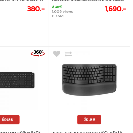
ขนาดกะทัดรัด น้ำหนักเบาเพียง 111
สายเคเบิ้ล เชื่อมต่อกับโทรศัพท์ แท็บเล็ต พีซี และแมคได้ง่าย
380.-
1,690.-
ส่งฟรี
จากพลาสติก ABS แข็งแรงทนทาน
ด้วยการปรับแต่ง ZMK โดยไม่ต้องโหลดโปรแกรม • สวิตช์ :
1,009 views
 เพียงก้อนเดียว เหมาะสำหรับงาน
Scissor switch • ขนาด : 75% • แสงไฟ : ไม่มีไฟแบ็คไลท์ • คีย์
0 sold
โน้ตบุ๊กหรือคอมพิวเตอร์อย่าง
แคป : ภาษาอังกฤษ / ภาษาไทย • เลย์เอาต์ : ANSI • การเชื่อม
ไร้สาย 2.4GHz • เชื่อมต่อด้วย Nano
ต่อ : แบบใช้สาย / ไร้สาย 2.4GHz / บลูทูธ • สายเคเบิล : สาย
มต่อสูงสุด 10 เมตร • คีย์แคปแบบ
USB-C เป็น USB-A
ปุ่ม • ใช้ถ่าน AAA 1 ก้อน • ส่วน
 ABS • น้ำหนัก 111 g ขนาด 8.4 x
ซื้อเลย
ซื้อเลย