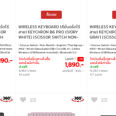
ซื้อเลย
์ดไร้
WIRELESS KEYBOARD (คีย์บอร์ดไร้
WIRELESS KEYB
SOR
สาย) KEYCHRON B6 PRO (IVORY
สาย) KEYCHR
TH
WHITE) (SCISSOR SWITCH NON-
GRAY) (SCIS
BACKLIT EN/TH) (B6P-K2-TH)
BACKLIT EN/T
ย์เอาต์แบบ
• Scissor Switch • Non-Backlit • English / Thai Keycap •
• Scissor Switch • Non
ลากหลายและ
ANSI • Wired (Detachable USB-C to USB-A) • 2.4GHz
ANSI • Wired (Detacha
งียบช่วย
Wireless (USB Receiver Included) • Bluetooth 5.2 •
Wireless (USB Receiver
ร้อมการ
Windows / macOS / Linux
Windows / macOS / L
,190.-
โปรโมชั่นนี้เฉพาะสั่งซื้อ
1,990.-
โปรโมชั่นนี้เฉพาะสั่
-5%
.2 และการ
1,890.-
ออนไลน์เท่านั้น
ออนไลน์เท่านั้น
อุปกรณ์
ส่งฟรี
ส่งฟรี
าไปใช้นอก
6,184 views
9,261 views
ลดทันที 100.-
 (TKL) •
14 sold
57 sold
: ไม่มีไฟ
์เอาต์ :
 / บลูทูธ •