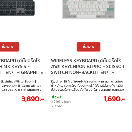
ซื้อเลย
ซื้อเลย
OARD (คีย์บอร์ดไร้
WIRELESS KEYBOARD (คีย์บอร์ดไร้
H MX KEYS S -
สาย) KEYCHRON B1 PRO - SCISSOR
IT EN/TH GRAPHITE
SWITCH NON-BACKLIT EN/TH
RETRO GREEN B1P-K12-TH
 | Lighting : White-Backlit |
Keychron B1 Pro คีย์บอร์ดไร้สายที่พกพาสะดวก บางเฉียบ
 | Layout : ANSI | Connectivity :
น้ำหนักเบา มาพร้อมกับแบตเตอรี่ที่ใช้งานได้นานถึง 1,200
SB-C to USB-A cable | Windows /
ชั่วโมง รองรับการเชื่อมต่อทั้งแบบไร้สาย 2.4GHz, บลูทูธและ
oid / iPadOS / ChromeOS
สายเคเบิ้ล เชื่อมต่อกับโทรศัพท์ แท็บเล็ต พีซี และแมคได้ง่าย
3,890.-
1,690.-
ส่งฟรี
ด้วยการปรับแต่ง ZMK โดยไม่ต้องโหลดโปรแกรม • สวิตช์ :
1,299 views
Scissor switch • ขนาด : 75% • แสงไฟ : ไม่มีไฟแบ็คไลท์ • คีย์
2 sold
แคป : ภาษาอังกฤษ / ภาษาไทย • เลย์เอาต์ : ANSI • การเชื่อม
ต่อ : แบบใช้สาย / ไร้สาย 2.4GHz / บลูทูธ • สายเคเบิล : สาย
USB-C เป็น USB-A