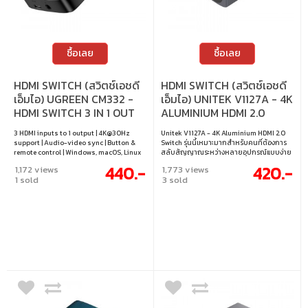
ซื้อเลย
ซื้อเลย
HDMI SWITCH (สวิตช์เอชดี
HDMI SWITCH (สวิตช์เอชดี
เอ็มไอ) UGREEN CM332 -
เอ็มไอ) UNITEK V1127A - 4K
HDMI SWITCH 3 IN 1 OUT
ALUMINIUM HDMI 2.0
4K 30Hz 80125
SWITCH 2-TO-1 BI-
3 HDMI inputs to 1 output | 4K@30Hz
Unitek V1127A - 4K Aluminium HDMI 2.0
DIRECTIONAL
support | Audio-video sync | Button &
Switch รุ่นนี้เหมาะมากสำหรับคนที่ต้องการ
remote control | Windows, macOS, Linux
สลับสัญญาณระหว่างหลายอุปกรณ์แบบง่าย
compatible
ๆ แค่กดปุ่มก็เปลี่ยนภาพได้ทันที รองรับ 4K
440.-
420.-
1,172 views
1,773 views
UHD ให้ภาพคมชัด ตัวเครื่องอะลูมิเนียมแข็ง
1 sold
3 sold
แรง ใช้งานได้ทนทาน ไม่ต้องใช้ไฟเพิ่มเติม แค่
เสียบแล้วใช้ได้ทันที เหมาะทั้งบ้านและออฟฟิศ
• การเชื่อมต่อ : รองรับ 2 แหล่งสัญญาณเข้าสู่
จอเดียว หรือ 1 แหล่งสัญญาณออกสู่ 2 จอ •
การสลับสัญญาณ : สลับได้ทันทีด้วยปุ่มกด •
ความละเอียด : รองรับสูงสุด 4K UHD และเข้า
กันได้กับความละเอียดต่ำกว่า • สายเคเบิล :
รองรับความยาวสูงสุด 3 เมตร สำหรับ
สัญญาณ 4K@60Hz • ตัวบ่งชี้สถานะ : ไฟ LED
แสดงสถานะ • ความทนทาน : ตัวเครื่อง
อะลูมิเนียม รองรับการใช้งานในอุณหภูมิที่
หลากหลาย • ไม่ต้องใช้ไฟเลี้ยง : เสียบแล้วใช้
งานได้ทันที (Plug and Play)