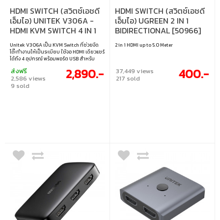
HDMI SWITCH (สวิตช์เอชดี
HDMI SWITCH (สวิตช์เอชดี
เอ็มไอ) UNITEK V306A -
เอ็มไอ) UGREEN 2 IN 1
HDMI KVM SWITCH 4 IN 1
BIDIRECTIONAL [50966]
OUT
Unitek V306A เป็น KVM Switch ที่ช่วยจัด
2 in 1 HDMI up to 5.0 Meter
โต๊ะทำงานให้เป็นระเบียบ ใช้จอ HDMI เดียวแชร์
ได้ถึง 4 อุปกรณ์ พร้อมพอร์ต USB สำหรับ
คีย์บอร์ด เมาส์ หรืออุปกรณ์เสริม สลับเครื่อง
2,890.-
400.-
ส่งฟรี
37,449 views
ได้ง่ายเพียงกดปุ่ม ภาพคมชัดระดับ
2,586 views
217 sold
4K@60Hz และรองรับ HDCP 2.2 สำหรับสตรีม
9 sold
มิ่ง ปรับสัญญาณอัตโนมัติด้วย EDID และมี
ระบบป้องกัน ESD ใช้งานมั่นใจ เหมาะทั้งงาน
แบบจริงจังและการเล่นเกมสลับเครื่องไปมาได้
สะดวกมาก • อินพุตและเอาต์พุต : อินพุต 4
ช่อง เอาต์พุต 1 ช่อง สำหรับแชร์มอนิเตอร์
HDMI 1 จอ และพอร์ต USB 4 พอร์ต • ความ
ละเอียด : รองรับความละเอียด 4K@60Hz
ระดับ UHD • ระบบป้องกันลิขสิทธิ์ HDCP 2.2 :
รองรับคอนเทนต์ที่มีการป้องกันลิขสิทธิ์ เช่น
Netflix และ Prime Video • การจัดการ
สัญญาณ EDID : ปรับสัญญาณวิดีโอให้เหมาะ
สมโดยอัตโนมัติ • การสลับสัญญาณ : สลับ
สัญญาณได้ง่ายผ่านปุ่มกดหรือปุ่มลัด • ระบบ
ป้องกัน : มาพร้อมระบบป้องกัน ESD แบบ
อัจฉริยะ