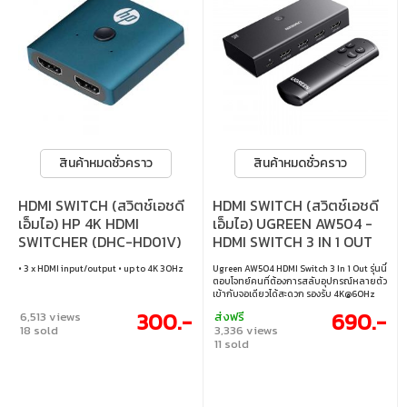
สินค้าหมดชั่วคราว
สินค้าหมดชั่วคราว
HDMI SWITCH (สวิตช์เอชดี
HDMI SWITCH (สวิตช์เอชดี
เอ็มไอ) HP 4K HDMI
เอ็มไอ) UGREEN AW504 -
SWITCHER (DHC-HD01V)
HDMI SWITCH 3 IN 1 OUT
4K 60Hz 55857
• 3 x HDMI input/output • up to 4K 30Hz
Ugreen AW504 HDMI Switch 3 In 1 Out รุ่นนี้
ตอบโจทย์คนที่ต้องการสลับอุปกรณ์หลายตัว
เข้ากับจอเดียวได้สะดวก รองรับ 4K@60Hz
พร้อม HDR10/HDR10+ และเอฟเฟกต์ภาพ 3D
300.-
690.-
6,513 views
ส่งฟรี
ให้ภาพสมจริง สีคมชัด ระบบเสียงรองรับ
18 sold
3,336 views
สูงสุด 7.1 แชนเนล สลับโหมดได้ทั้งปุ่มและ
11 sold
รีโมท ใช้งานง่าย เหมาะทั้งทำงานและบันเทิง •
รองรับความละเอียดสูงสุด 4K@60Hz • แสดง
ผล HDR10/HDR10+ และเอฟเฟกต์ภาพ 3D •
ระบบเสียงคุณภาพสูง รองรับ
LPCM/DTS/2.0–7.1 แชนเนล • โหมดสลับ