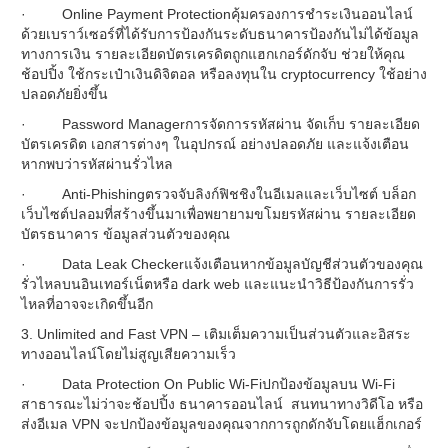
· Online Payment Protectionคุ้มครองการชำระเงินออนไลน์
ด้วยเบราว์เซอร์ที่ได้รับการป้องกันระดับธนาคารป้องกันไม่ได้ข้อมูล
ทางการเงิน รายละเอียดบัตรเครดิตถูกแฮกเกอร์ดักจับ ช่วยให้คุณ
ช้อปปิ้ง ใช้กระเป๋าเงินดิจิตอล หรือลงทุนใน cryptocurrency ใช้อย่าง
ปลอดภัยยิ่งขึ้น
· Password Managerการจัดการรหัสผ่าน จัดเก็บ รายละเอียด
บัตรเครดิต เอกสารต่างๆ ในอุปกรณ์ อย่างปลอดภัย และแจ้งเตือน
หากพบว่ารหัสผ่านรั่วไหล
· Anti-Phishingตรวจจับลิงก์ฟิชชิงในอีเมลและเว็บไซต์ บล็อก
เว็บไซต์ปลอมที่สร้างขึ้นมาเพื่อพยายามขโมยรหัสผ่าน รายละเอียด
บัตรธนาคาร ข้อมูลส่วนตัวของคุณ
· Data Leak Checkerแจ้งเตือนหากข้อมูลบัญชีส่วนตัวของคุณ
รั่วไหลบนอินเทอร์เน็ตหรือ dark web และแนะนำวิธีป้องกันการรั่ว
ไหลที่อาจจะเกิดขึ้นอีก
3. Unlimited and Fast VPN – เติมเต็มความเป็นส่วนตัวและอิสระ
ทางออนไลน์โดยไม่สูญเสียความเร็ว
· Data Protection On Public Wi-Fiปกป้องข้อมูลบน Wi-Fi
สาธารณะไม่ว่าจะช้อปปิ้ง ธนาคารออนไลน์ สนทนาทางวิดีโอ หรือ
ส่งอีเมล VPN จะปกป้องข้อมูลของคุณจากการถูกดักจับโดยแฮ็กเกอร์