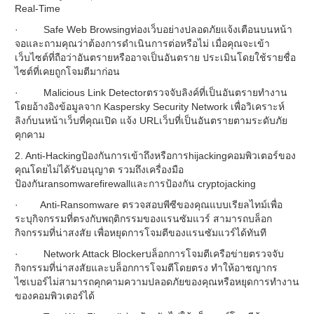
Real-Time
· Safe Web Browsingท่องเว็บอย่างปลอดภัยแจ้งเตือนบนหน้า
จอและถามคุณว่าต้องการดำเนินการต่อหรือไม่ เมื่อคุณจะเข้า
เว็บไซต์ที่ถือว่าอันตรายหรืออาจเป็นอันตราย ประเมินโดยใช้รายชื่อ
ไซต์ที่เคยถูกโจมตีมาก่อน
· Malicious Link Detectorตรวจจับลิงค์ที่เป็นอันตรายทำงาน
โดยอ้างอิงข้อมูลจาก Kaspersky Security Network เพื่อวิเคราะห์
ลิงก์บนหน้าเว็บที่คุณเปิด แจ้ง URLเว็บที่เป็นอันตรายตามระดับภัย
คุกคาม
2. Anti-Hackingป้องกันการเข้าถึงหรือการhijackingคอมพิวเตอร์ของ
คุณโดยไม่ได้รับอนุญาต รวมถึงเครื่องมือ
ป้องกันransomwarefirewallและการป้องกัน cryptojacking
· Anti-Ransomware ตรวจสอบพีซีของคุณแบบเรียลไทม์เพื่อ
ระบุกิจกรรมที่ตรงกับพฤติกรรมของแรนซัมแวร์ สามารถบล็อก
กิจกรรมที่น่าสงสัย เพื่อหยุดการโจมตีของแรนซัมแวร์ได้ทันที
· Network Attack Blockerบล็อกการโจมตีเครือข่ายตรวจจับ
กิจกรรมที่น่าสงสัยและบล็อกการโจมตีโดยตรง ทำให้อาชญากร
ไซเบอร์ไม่สามารถคุกคามความปลอดภัยของคุณหรือหยุดการทำงาน
ของคอมพิวเตอร์ได้