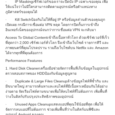
· IP Maskingเซิร์ฟเวอร์ของเราจะปิดบัง IP เฉพาะของคุณ เพื่อ
ให้แน่ใจว่าไม่มีใครสามารถติดตามอุปกรณ์หรือตำแหน่งทาง
ภูมิศาสตร์ของคุณได้
· Kill Switchป้องกันไม่ให้ที่อยู่ IP หรือข้อมูลส่วนตัวของคุณถูก
เปิดเผย กรณีการเชื่อมต่อ VPN หลุด โดยการปิดกั้นการเข้าถึง
อินเทอร์เน็ตของอุปกรณ์จนกว่าการเชื่อมต่อ VPN จะกลับมา
Access To Global Contentเข้าถึงเนื้อหาทั่วโลก ด้วยเซิร์ฟเวอร์ที่เร็ว
ที่สุดกว่า 2,000 เซิร์ฟเวอร์ทั่วโลก จึงเข้าถึงเว็บไซต์ รายการทีวี และ
ภาพยนตร์ที่คุณโปรดปราน รวมถึงเว็บไซต์บน Netflix และ Amazon
ได้จากทุกที่ที่คุณต้องการ
Performance Features
1. Hard Disk Cleanerเครื่องมือช่วยจัดการพื้นที่เก็บข้อมูลในอุปกรณ์
ตรวจสอบสภาพของ HDDป้องกันข้อมูลสูญหาย
· Duplicate & Large Files Cleanupล้างข้อมูลไฟล์ที่ซ้ำกัน และ
มีขนาดใหญ่ สามารถค้นหาและลบไฟล์ที่มีเนื้อหาเหมือนกันได้อย่าง
ง่ายดาย จัดเรียงไฟล์ตามขนาดเพื่อให้ลบไฟล์ที่ไม่ต้องการ เพิ่มพื้นที่
ว่างในดิสก์ปรับปรุงประสิทธิภาพของอุปกรณ์
· Unused Apps Cleanupแสดงแอปที่คุณใช้น้อยที่สุด เพื่อให้
จัดการลบแอปที่ไม่ต้องการ ช่วยเพิ่มพื้นที่ว่างในดิสก์บนพีซีและ
อุปกรณ์ Android ของคุณ