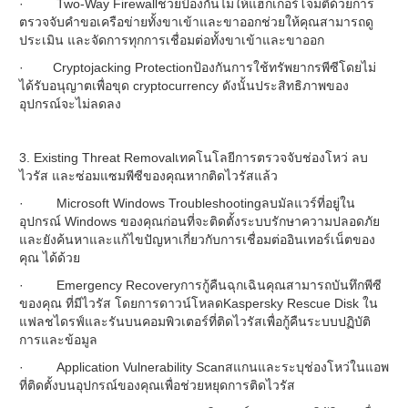
· Two-Way Firewallช่วยป้องกันไม่ให้แฮ็กเกอร์โจมตีด้วยการ
ตรวจจับคำขอเครือข่ายทั้งขาเข้าและขาออกช่วยให้คุณสามารถดู
ประเมิน และจัดการทุกการเชื่อมต่อทั้งขาเข้าและขาออก
· Cryptojacking Protectionป้องกันการใช้ทรัพยากรพีซีโดยไม่
ได้รับอนุญาตเพื่อขุด cryptocurrency ดังนั้นประสิทธิภาพของ
อุปกรณ์จะไม่ลดลง
3. Existing Threat Removalเทคโนโลยีการตรวจจับช่องโหว่ ลบ
ไวรัส และซ่อมแซมพีซีของคุณหากติดไวรัสแล้ว
· Microsoft Windows Troubleshootingลบมัลแวร์ที่อยู่ใน
อุปกรณ์ Windows ของคุณก่อนที่จะติดตั้งระบบรักษาความปลอดภัย
และยังค้นหาและแก้ไขปัญหาเกี่ยวกับการเชื่อมต่ออินเทอร์เน็ตของ
คุณ ได้ด้วย
· Emergency Recoveryการกู้คืนฉุกเฉินคุณสามารถบันทึกพีซี
ของคุณ ที่มีไวรัส โดยการดาวน์โหลดKaspersky Rescue Disk ใน
แฟลชไดรฟ์และรันบนคอมพิวเตอร์ที่ติดไวรัสเพื่อกู้คืนระบบปฏิบัติ
การและข้อมูล
· Application Vulnerability Scanสแกนและระบุช่องโหว่ในแอพ
ที่ติดตั้งบนอุปกรณ์ของคุณเพื่อช่วยหยุดการติดไวรัส