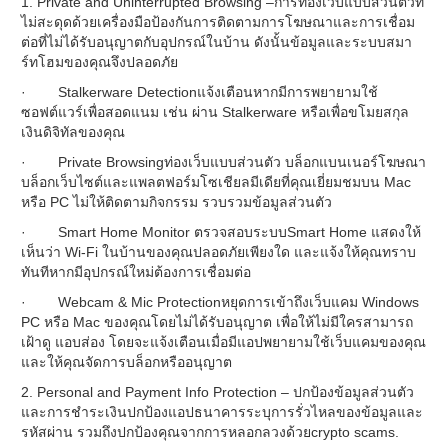
1. Private and Uninterrupted Browsing –การท่องเว็บแบบส่วนตัวที่
ไม่สะดุดด้วยเครื่องมือป้องกันการติดตามการโฆษณาและการเชื่อม
ต่อที่ไม่ได้รับอนุญาตกับอุปกรณ์ในบ้าน ดังนั้นข้อมูลและระบบสมา
ร์ทโฮมของคุณจึงปลอดภัย
· Stalkerware Detectionแจ้งเตือนหากมีการพยายามใช้
ซอฟต์แวร์เพื่อสอดแนม เช่น ผ่าน Stalkerware หรือเพื่อขโมยสกุล
เงินดิจิทัลของคุณ
· Private Browsingท่องเว็บแบบส่วนตัว บล็อกแบนเนอร์โฆษณา
บล็อกเว็บไซต์และแพลตฟอร์มโซเชียลมีเดียที่คุณเยี่ยมชมบน Mac
หรือ PC ไม่ให้ติดตามกิจกรรม รวบรวมข้อมูลส่วนตัว
· Smart Home Monitor ตรวจสอบระบบSmart Home แสดงให้
เห็นว่า Wi-Fi ในบ้านของคุณปลอดภัยเพียงใด และแจ้งให้คุณทราบ
ทันทีหากมีอุปกรณ์ใหม่ต้องการเชื่อมต่อ
· Webcam & Mic Protectionหยุดการเข้าถึงเว็บแคม Windows
PC หรือ Mac ของคุณโดยไม่ได้รับอนุญาต เพื่อให้ไม่มีใครสามารถ
เฝ้าดู แอบส่อง โดยจะแจ้งเตือนเมื่อมีแอปพยายามใช้เว็บแคมของคุณ
และให้คุณจัดการบล็อกหรืออนุญาต
2. Personal and Payment Info Protection – ปกป้องข้อมูลส่วนตัว
และการชำระเงินปกป้องแอปธนาคารระบุการรั่วไหลของข้อมูลและ
รหัสผ่าน รวมถึงปกป้องคุณจากการหลอกลวงด้วยcrypto scams.