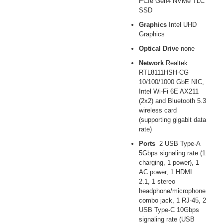
PCIe Gen4 NVMe TLC
SSD
Graphics
Intel UHD
Graphics
Optical Drive
none
Network
Realtek
RTL8111HSH-CG
10/100/1000 GbE NIC,
Intel Wi-Fi 6E AX211
(2x2) and Bluetooth 5.3
wireless card
(supporting gigabit data
rate)
Ports
2 USB Type-A
5Gbps signaling rate (1
charging, 1 power), 1
AC power, 1 HDMI
2.1, 1 stereo
headphone/microphone
combo jack, 1 RJ-45, 2
USB Type-C 10Gbps
signaling rate (USB