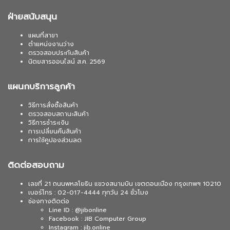
ฝ่ายสนับสนุน
แผนที่สาขา
ตำแหน่งงานว่าง
ตรวจสอบประกันสินค้า
นิตยสารออนไลน์ ส.ค. 2569
แผนกบริการลูกค้า
วิธีการสั่งซื้อสินค้า
ตรวจสอบสถานะสินค้า
วิธีการชำระเงิน
การเปลี่ยนคืนสินค้า
การใช้คูปองส่วนลด
ติดต่อสอบถาม
เลขที่ 21 ถนนพหลโยธิน แขวงสนามบิน เขตดอนเมือง กรุงเทพฯ 10210
เบอร์โทร : 02-017-4444 ทุกวัน 24 ชั่วโมง
ช่องทางติดต่อ
Line ID : @jibonline
Facebook : JIB Computer Group
Instagram : jib.online