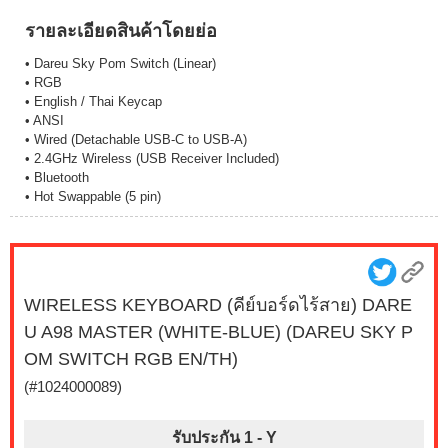
รายละเอียดสินค้าโดยย่อ
• Dareu Sky Pom Switch (Linear)
• RGB
• English / Thai Keycap
• ANSI
• Wired (Detachable USB-C to USB-A)
• 2.4GHz Wireless (USB Receiver Included)
• Bluetooth
• Hot Swappable (5 pin)
WIRELESS KEYBOARD (คีย์บอร์ดไร้สาย) DARE
U A98 MASTER (WHITE-BLUE) (DAREU SKY P
OM SWITCH RGB EN/TH)
(#1024000089)
รับประกัน 1 -
Y