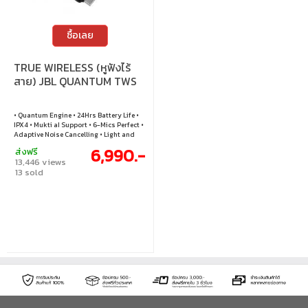
ซื้อเลย
TRUE WIRELESS (หูฟังไร้
สาย) JBL QUANTUM TWS
• Quantum Engine • 24Hrs Battery Life •
IPX4 • Mukti aI Support • 6-Mics Perfect •
Adaptive Noise Cancelling • Light and
Durable • JBL Dual Source
6,990.-
ส่งฟรี
13,446 views
13 sold