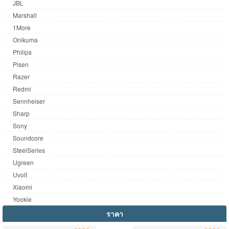
JBL
Marshall
1More
Onikuma
Philips
Pisen
Razer
Redmi
Sennheiser
Sharp
Sony
Soundcore
SteelSeries
Ugreen
Uvolt
Xiaomi
Yookie
ราคา