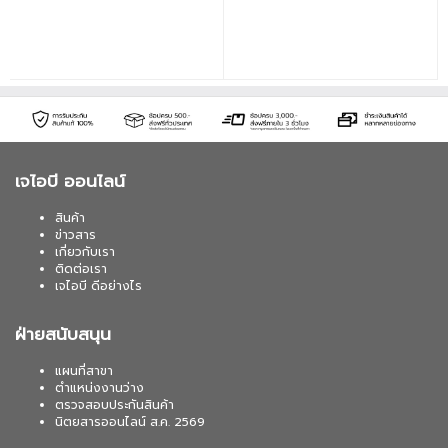
ธรรมชาติ • ระบบปรับสมดุล 3 ช่วงความถี่ ให้
งานได้ทุกวัน
เบสแน่น กลางชัด สูงใส ฟังได้ทุกแนวเพลง •
ไมโครโฟนพร้อมระบบลดเสียงรบกวน ช่วยให้
สนทนาชัดเจน • ควบคุมบนสายแบบ 3 ปุ่ม
รองรับทั้ง Apple และ Android • การเชื่อมต่อ
แบบแจ็ค 3.5 มม. ใช้งานได้กับอุปกรณ์หลาก
หลาย
เจไอบี ออนไลน์
สินค้า
ข่าวสาร
เกี่ยวกับเรา
ติดต่อเรา
เจไอบี ดีอย่างไร
ฝ่ายสนับสนุน
แผนที่สาขา
ตำแหน่งงานว่าง
ตรวจสอบประกันสินค้า
นิตยสารออนไลน์ ส.ค. 2569