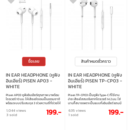
ซื้อเลย
สินค้าหมดชั่วคราว
IN EAR HEADPHONE (หูฟัง
IN EAR HEADPHONE (หูฟัง
อินเอียร์) PISEN AP03 -
อินเอียร์) PISEN TP-CP03 -
WHITE
WHITE
Pisen AP03 หูฟังอินเอียร์คุณภาพ มาพร้อม
Pisen TP-CP03 เป็นหูฟัง Type-C ที่ใช้งาน
ไดรเวอร์ 10 มม. ให้เสียงชัดเจนเป็นธรรมชาติ
ง่าย เสียงใสสมจริงจากไดรเวอร์ 14.2 มม. ใส่
พร้อมระบบปรับสมดุล 3 ช่วงความถี่ที่ช่วยให้
นานก็สบายเพราะเป็นแบบกึ่งอินเอียร์ แถมมี
เบสแน่น กลางชัด และเสียงสูงใส ฟังเพลงได้
ไมค์ในตัวคุยชัดพร้อมปุ่มควบคุม สาย TPE
199.-
199.-
1,044 views
635 views
สนุกทุกแนว ไมโครโฟนมีระบบลดเสียงรบกวน
แข็งแรงเหมาะใช้ทุกวัน. • ไดรเวอร์ 14.2 มม. ให้
3 sold
1 sold
ช่วยให้คุยโทรศัพท์ชัดขึ้น สายยาว 1.2 เมตร
เสียงใส คมชัดเป็นธรรมชาติ • ใส่นานสบาย
และปุ่มควบคุม 3 ระดับ รองรับทั้ง Apple และ
ด้วยดีไซน์แบบกึ่งอินเอียร์ • ไมโครโฟนในตัว
Android ใช้งานได้สะดวกในทุกวัน • ไดรเวอร์
สำหรับคุยสายและสั่งงานเสียง • สาย TPE
ไดนามิก 10 มม. ให้เสียงคมชัดและเป็น
ยาว 1.2 ม. เชื่อมต่อด้วย Type-C แข็งแรง ใช้