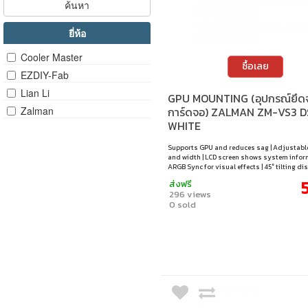
ค้นหา
ยี่ห้อ
Cooler Master
ซื้อเลย
EZDIY-Fab
Lian Li
GPU MOUNTING (อุปกรณ์ยึดจ
Zalman
การ์ดจอ) ZALMAN ZM-VS3 D
WHITE
Supports GPU and reduces sag | Adjustabl
and width | LCD screen shows system inform
ARGB Sync for visual effects | 45° tilting di
easy viewing
ส่งฟรี
296 views
0 sold