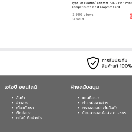
Type For 1 unit80° adapter PCIE 8 Pin • Price 
Compatible to most Graphics Card
3,986 views
0 sold
เจไอบี ออนไลน์
ฝ่ายสนับสนุน
สินค้า
แผนที่สาขา
ข่าวสาร
ตำแหน่งงานว่าง
เกี่ยวกับเรา
ตรวจสอบประกันสินค้า
ติดต่อเรา
นิตยสารออนไลน์ ส.ค. 2569
เจไอบี ดีอย่างไร