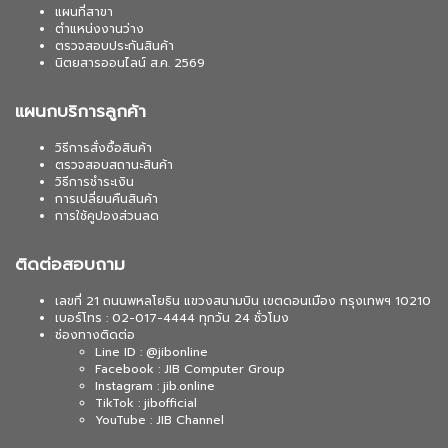
แผนที่สาขา
ตำแหน่งงานว่าง
ตรวจสอบประกันสินค้า
นิตยสารออนไลน์ ส.ค. 2569
แผนกบริการลูกค้า
วิธีการสั่งซื้อสินค้า
ตรวจสอบสถานะสินค้า
วิธีการชำระเงิน
การเปลี่ยนคืนสินค้า
การใช้คูปองส่วนลด
ติดต่อสอบถาม
เลขที่ 21 ถนนพหลโยธิน แขวงสนามบิน เขตดอนเมือง กรุงเทพฯ 10210
เบอร์โทร : 02-017-4444 ทุกวัน 24 ชั่วโมง
ช่องทางติดต่อ
Line ID : @jibonline
Facebook : JIB Computer Group
Instagram : jib.online
TikTok : jibofficial
YouTube : JIB Channel