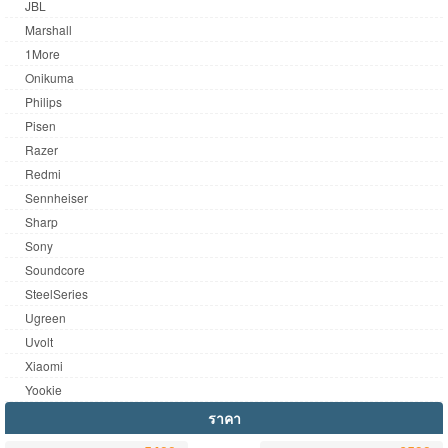
JBL
Marshall
1More
Onikuma
Philips
Pisen
Razer
Redmi
Sennheiser
Sharp
Sony
Soundcore
SteelSeries
Ugreen
Uvolt
Xiaomi
Yookie
ราคา