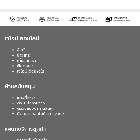
แอป Arctis Companion สำหรับ iOS และ
Android • เสียงรอบทิศทาง 360° Spatial
Audio ที่สมจริง รองรับการใช้งานบน
PlayStation, PC และมือถือ • แบตเตอรี่ใช้งาน
ต่อเนื่อง 10 ชั่วโมง พร้อมเคสชาร์จไร้สาย Qi
รวมสูงสุด 40 ชั่วโมง • การป้องกันระดับ IP55
กันน้ำ กันฝุ่น และสิ่งสกปรก
เจไอบี ออนไลน์
สินค้า
ข่าวสาร
เกี่ยวกับเรา
ติดต่อเรา
เจไอบี ดีอย่างไร
ฝ่ายสนับสนุน
แผนที่สาขา
ตำแหน่งงานว่าง
ตรวจสอบประกันสินค้า
นิตยสารออนไลน์ ส.ค. 2569
แผนกบริการลูกค้า