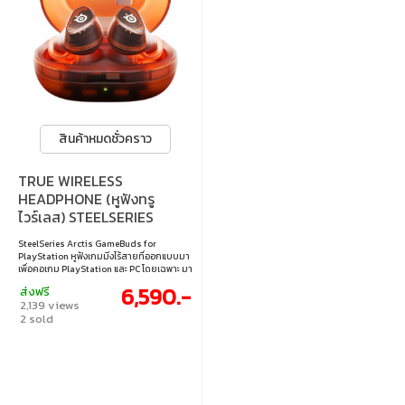
สินค้าหมดชั่วคราว
TRUE WIRELESS
HEADPHONE (หูฟังทรู
ไวร์เลส) STEELSERIES
ARCTIS GAMEBUDS - FOR
SteelSeries Arctis GameBuds for
PLAYSTATION GLORANGE
PlayStation หูฟังเกมมิ่งไร้สายที่ออกแบบมา
เพื่อคอเกม PlayStation และ PC โดยเฉพาะ มา
พร้อมการเชื่อมต่อ 2.4GHz และ Bluetooth 5.3
6,590.-
ส่งฟรี
ที่สลับใช้งานได้ทันที ระบบตัดเสียงรบกวน
2,139 views
แบบ Hybrid ANC และ Spatial Audio 360°
2 sold
ให้เสียงรอบทิศทางสมจริง ใช้งานได้นาน 10
ชั่วโมงต่อการชาร์จ พร้อมเคสชาร์จไร้สาย Qi
รวมสูงสุดถึง 40 ชั่วโมง • การเชื่อมต่อไร้สาย
ความเร็วสูง 2.4GHz พร้อม Quick-Switch
Bluetooth 5.3 • ระบบตัดเสียงรบกวนแบบแอ
คทีฟ (ANC) พร้อมโหมดฟังเสียงรอบข้าง • พรี
เซ็ตเสียงสำหรับ PS5 มากกว่า 100 แบบ ผ่าน