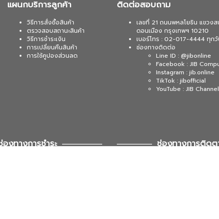
แผนกบริการลูกค้า
ติดต่อสอบถาม
วิธีการสั่งซื้อสินค้า
เลขที่ 21 ถนนพหลโยธิน แขวงส
ตรวจสอบสถานะสินค้า
ดอนเมือง กรุงเทพฯ 10210
วิธีการชำระเงิน
เบอร์โทร : 02-017-4444 ทุกวั
การเปลี่ยนคืนสินค้า
ช่องทางติดต่อ
การใช้คูปองส่วนลด
Line ID : @jibonline
Facebook : JIB Comp
Instagram : jib.online
TikTok : jibofficial
YouTube : JIB Channel
ช่องทางการชำระ
ช่องทางการติดต