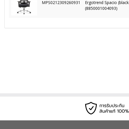
MPS0212309260931
Ergotrend Spacio (black
(8850001004093)