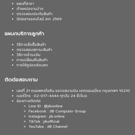
แผนที่สาขา
ตำแหน่งงานว่าง
ตรวจสอบประกันสินค้า
นิตยสารออนไลน์ ส.ค. 2569
แผนกบริการลูกค้า
วิธีการสั่งซื้อสินค้า
ตรวจสอบสถานะสินค้า
วิธีการชำระเงิน
การเปลี่ยนคืนสินค้า
การใช้คูปองส่วนลด
ติดต่อสอบถาม
เลขที่ 21 ถนนพหลโยธิน แขวงสนามบิน เขตดอนเมือง กรุงเทพฯ 10210
เบอร์โทร : 02-017-4444 ทุกวัน 24 ชั่วโมง
ช่องทางติดต่อ
Line ID : @jibonline
Facebook : JIB Computer Group
Instagram : jib.online
TikTok : jibofficial
YouTube : JIB Channel