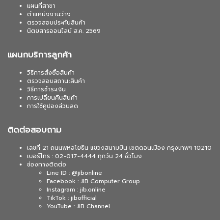
แผนที่สาขา
ตำแหน่งงานว่าง
ตรวจสอบประกันสินค้า
นิตยสารออนไลน์ ส.ค. 2569
แผนกบริการลูกค้า
วิธีการสั่งซื้อสินค้า
ตรวจสอบสถานะสินค้า
วิธีการชำระเงิน
การเปลี่ยนคืนสินค้า
การใช้คูปองส่วนลด
ติดต่อสอบถาม
เลขที่ 21 ถนนพหลโยธิน แขวงสนามบิน เขตดอนเมือง กรุงเทพฯ 10210
เบอร์โทร : 02-017-4444 ทุกวัน 24 ชั่วโมง
ช่องทางติดต่อ
Line ID : @jibonline
Facebook : JIB Computer Group
Instagram : jib.online
TikTok : jibofficial
YouTube : JIB Channel