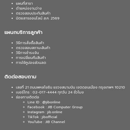
แผนที่สาขา
ตำแหน่งงานว่าง
ตรวจสอบประกันสินค้า
นิตยสารออนไลน์ ส.ค. 2569
แผนกบริการลูกค้า
วิธีการสั่งซื้อสินค้า
ตรวจสอบสถานะสินค้า
วิธีการชำระเงิน
การเปลี่ยนคืนสินค้า
การใช้คูปองส่วนลด
ติดต่อสอบถาม
เลขที่ 21 ถนนพหลโยธิน แขวงสนามบิน เขตดอนเมือง กรุงเทพฯ 10210
เบอร์โทร : 02-017-4444 ทุกวัน 24 ชั่วโมง
ช่องทางติดต่อ
Line ID : @jibonline
Facebook : JIB Computer Group
Instagram : jib.online
TikTok : jibofficial
YouTube : JIB Channel