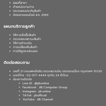
แผนที่สาขา
ตำแหน่งงานว่าง
ตรวจสอบประกันสินค้า
นิตยสารออนไลน์ ส.ค. 2569
แผนกบริการลูกค้า
วิธีการสั่งซื้อสินค้า
ตรวจสอบสถานะสินค้า
วิธีการชำระเงิน
การเปลี่ยนคืนสินค้า
การใช้คูปองส่วนลด
ติดต่อสอบถาม
เลขที่ 21 ถนนพหลโยธิน แขวงสนามบิน เขตดอนเมือง กรุงเทพฯ 10210
เบอร์โทร : 02-017-4444 ทุกวัน 24 ชั่วโมง
ช่องทางติดต่อ
Line ID : @jibonline
Facebook : JIB Computer Group
Instagram : jib.online
TikTok : jibofficial
YouTube : JIB Channel