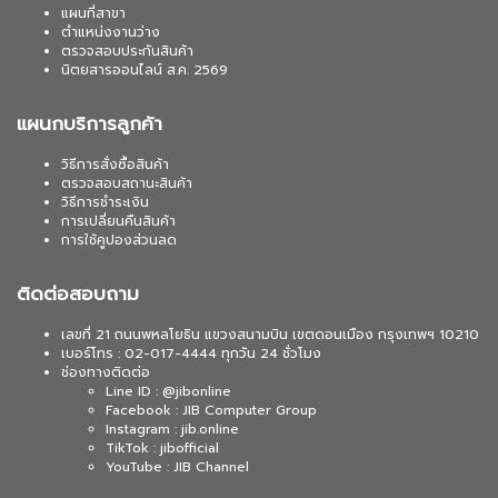
แผนที่สาขา
ตำแหน่งงานว่าง
ตรวจสอบประกันสินค้า
นิตยสารออนไลน์ ส.ค. 2569
แผนกบริการลูกค้า
วิธีการสั่งซื้อสินค้า
ตรวจสอบสถานะสินค้า
วิธีการชำระเงิน
การเปลี่ยนคืนสินค้า
การใช้คูปองส่วนลด
ติดต่อสอบถาม
เลขที่ 21 ถนนพหลโยธิน แขวงสนามบิน เขตดอนเมือง กรุงเทพฯ 10210
เบอร์โทร : 02-017-4444 ทุกวัน 24 ชั่วโมง
ช่องทางติดต่อ
Line ID : @jibonline
Facebook : JIB Computer Group
Instagram : jib.online
TikTok : jibofficial
YouTube : JIB Channel