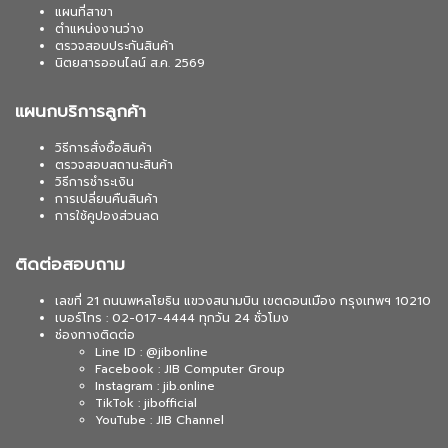
แผนที่สาขา
ตำแหน่งงานว่าง
ตรวจสอบประกันสินค้า
นิตยสารออนไลน์ ส.ค. 2569
แผนกบริการลูกค้า
วิธีการสั่งซื้อสินค้า
ตรวจสอบสถานะสินค้า
วิธีการชำระเงิน
การเปลี่ยนคืนสินค้า
การใช้คูปองส่วนลด
ติดต่อสอบถาม
เลขที่ 21 ถนนพหลโยธิน แขวงสนามบิน เขตดอนเมือง กรุงเทพฯ 10210
เบอร์โทร : 02-017-4444 ทุกวัน 24 ชั่วโมง
ช่องทางติดต่อ
Line ID : @jibonline
Facebook : JIB Computer Group
Instagram : jib.online
TikTok : jibofficial
YouTube : JIB Channel