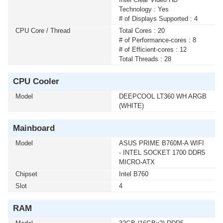
1500 LCD) 1500VA/900WATT (1 เซ็ต ต่อ 1 อัน) สนใจโปร
Technology : Yes
โมชั่นนี้ ติดต่อ 02-017-4444
# of Displays Supported : 4
CPU Core / Thread
Total Cores : 20
# of Performance-cores : 8
# of Efficient-cores : 12
Total Threads : 28
CPU Cooler
Model
DEEPCOOL LT360 WH ARGB
(WHITE)
Mainboard
Model
ASUS PRIME B760M-A WIFI
- INTEL SOCKET 1700 DDR5
MICRO-ATX
Chipset
Intel B760
Slot
4
RAM