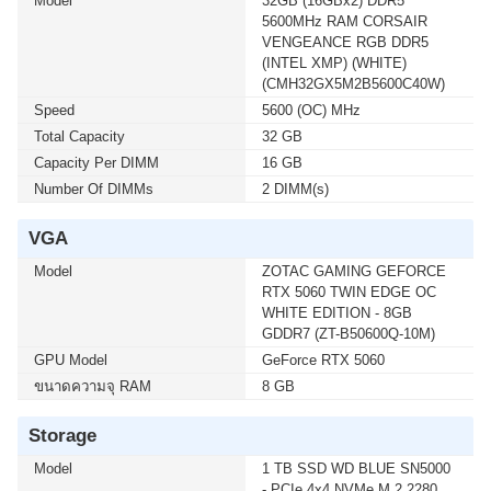
Model
32GB (16GBx2) DDR5
5600MHz RAM CORSAIR
VENGEANCE RGB DDR5
(INTEL XMP) (WHITE)
(CMH32GX5M2B5600C40W)
Speed
5600 (OC) MHz
Total Capacity
32 GB
Capacity Per DIMM
16 GB
Number Of DIMMs
2 DIMM(s)
VGA
Model
ZOTAC GAMING GEFORCE
RTX 5060 TWIN EDGE OC
WHITE EDITION - 8GB
GDDR7 (ZT-B50600Q-10M)
GPU Model
GeForce RTX 5060
ขนาดความจุ RAM
8 GB
Storage
Model
1 TB SSD WD BLUE SN5000
- PCIe 4x4 NVMe M.2 2280