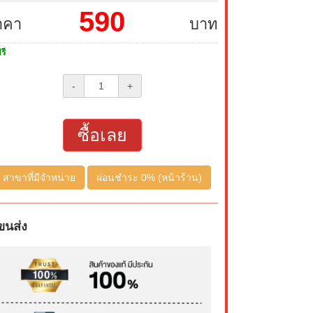
590
าคา
บาท
รี
-
+
ซื้อเลย
สาขาที่มีจำหน่าย
ผ่อนชำระ 0% (หน้าร้าน)
ขนส่ง