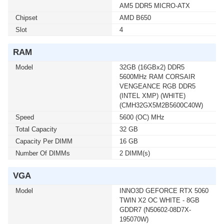
เมื่อซื้อพร้อมคอมเซ็ต ลดทันที 600 บาท จากปกติ 4,890
AM5 DDR5 MICRO-ATX
บาท เหลือเพียง 4,290 บาท UPS SYNDOME (ECO II
Chipset
AMD B650
1500 LCD) 1500VA/900WATT (1 เซ็ต ต่อ 1 อัน) สนใจโปร
โมชั่นนี้ ติดต่อ 02-017-4444
Slot
4
RAM
Model
32GB (16GBx2) DDR5
5600MHz RAM CORSAIR
VENGEANCE RGB DDR5
(INTEL XMP) (WHITE)
(CMH32GX5M2B5600C40W)
Speed
5600 (OC) MHz
Total Capacity
32 GB
Capacity Per DIMM
16 GB
Number Of DIMMs
2 DIMM(s)
VGA
Model
INNO3D GEFORCE RTX 5060
TWIN X2 OC WHITE - 8GB
GDDR7 (N50602-08D7X-
195070W)