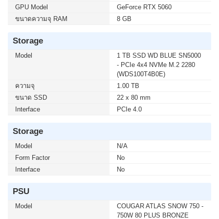
GPU Model
GeForce RTX 5060
ขนาดความจุ RAM
8 GB
Storage
Model
1 TB SSD WD BLUE SN5000
- PCIe 4x4 NVMe M.2 2280
(WDS100T4B0E)
ความจุ
1.00 TB
ขนาด SSD
22 x 80 mm
Interface
PCIe 4.0
Storage
Model
N/A
Form Factor
No
Interface
No
PSU
Model
COUGAR ATLAS SNOW 750 -
750W 80 PLUS BRONZE