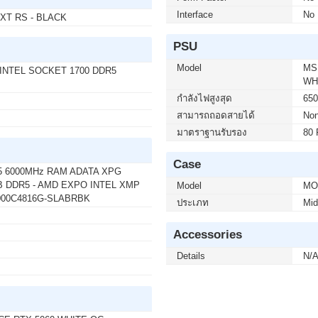
Interface
No
-XT RS - BLACK
50 บาท จากปกติ 3,950 บาท เหลือเพียง 2,900 บาท
5F2A SPEAKERS 240Hz (1 เซ็ต ต่อ 1 จอ) สนใจโปร
PSU
Model
MS
 INTEL SOCKET 1700 DDR5
WH
00 บาท จากปกติ 9,900 บาท เหลือเพียง 5,900 บาท
กำลังไฟสูงสุด
65
50F LS32FG502EEXXT 2K 180Hz G-SYNC-COM (1
สามารถถอดสายได้
Non
ต่อ 02-017-4444
มาตราฐานรับรอง
80 
Case
5 6000MHz RAM ADATA XPG
บาท จากปกติ 740 บาท เหลือเพียง 690 บาท
 DDR5 - AMD EXPO INTEL XMP
Model
MO
50) WIRELESS GRAPHITE (1 เซ็ต ต่อ 1 อัน)
000C4816G-SLABRBK
4
ประเภท
Mid
Accessories
 บาท จากปกติ 4,090 บาท เหลือเพียง 3,690 บาท
Details
N/
it Eng Intl 1pk DSP OEI DVD (KW9-00632)(1 เซ็ต
02-017-4444