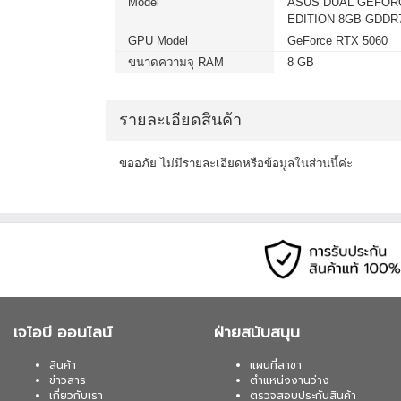
Model
ASUS DUAL GEFORC
เมื่อซื้อพร้อมคอมเซ็ต ลดทันที 400
EDITION 8GB GDDR
MICROSOFT WINDOWS 11 HOME (ENG
GPU Model
GeForce RTX 5060
อัน) สนใจโปรโมชั่นนี้ ติดต่อ 02-017
ขนาดความจุ RAM
8 GB
เมื่อซื้อพร้อมคอมเซ็ต ลดทันที 750
รายละเอียดสินค้า
SYNDOME (ECO II-2200-LCD) 2000V
ติดต่อ 02-017-4444
ขออภัย ไม่มีรายละเอียดหรือข้อมูลในส่วนนี้ค่ะ
เมื่อซื้อพร้อมคอมเซ็ต ลดทันที 740
SYNDOME (ATOM-2000) 2000VA/1200W
017-4444
เมื่อซื้อพร้อมคอมเซ็ต ลดทันที 160
SYNDOME (ATOM-850-LED) 850VA/360
เจไอบี ออนไลน์
ฝ่ายสนับสนุน
02-017-4444
สินค้า
แผนที่สาขา
ข่าวสาร
ตำแหน่งงานว่าง
เกี่ยวกับเรา
ตรวจสอบประกันสินค้า