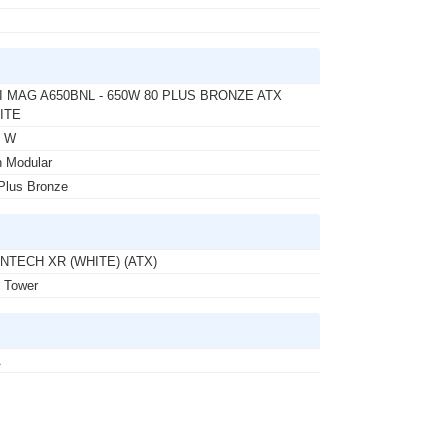
I MAG A650BNL - 650W 80 PLUS BRONZE ATX
ITE
0 W
 Modular
Plus Bronze
NTECH XR (WHITE) (ATX)
 Tower
A