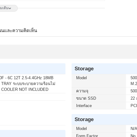
ิ่มเติม
50 บาท จากปกติ 6,650 บาท เหลือเพียง 4,900 บาท
Hz G-SYNC-COM (1 เซ็ต ต่อ 1 จอ) สนใจโปรโมชั่นนี้
นนและความคิดเห็น
 บาท จากปกติ 2,790 บาท เหลือเพียง 2,300 บาท
3L E14 144Hz FREESYNC (1 เซ็ต ต่อ 1 จอ) สนใจโปร
Storage
0F - 6C 12T 2.5-4.4GHz 18MB
Model
500
วเตอร์ถึงบ้านคุณ เมื่อซื้อพร้อมคอมเซ็ต ลดทันที 200 บาท
 TRAY ระบบระบายความร้อนไม่
M.2
 บาท (เฉพาะกรุงเทพฯ และปริมณฑล) สนใจโปรโมชั่นนี้
CPU COOLER NOT INCLUDED
ความจุ
500
ขนาด SSD
22 
Interface
PCI
 บาท จากปกติ 3,590 บาท เหลือเพียง 2,800 บาท
 E14 144Hz FREESYNC (1 เซ็ต ต่อ 1 จอ) สนใจโปร
Storage
Model
N/
Form Factor
No