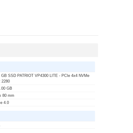
 GB SSD PATRIOT VP4300 LITE - PCIe 4x4 NVMe
 2280
.00 GB
x 80 mm
e 4.0
A