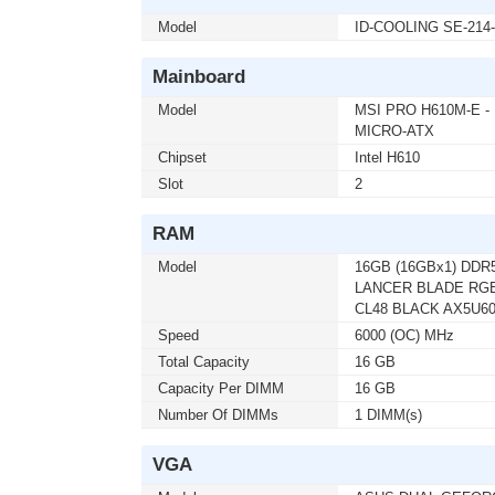
Model
ID-COOLING SE-214
เมื่อซื้อพร้อมคอมเซ็ต ลดทันที 1,0
MONITOR 24.5 GIGABYTE IPS GS2
โมชั่นนี้ ติดต่อ 02-017-4444
Mainboard
Model
MSI PRO H610M-E -
MICRO-ATX
เมื่อซื้อพร้อมคอมเซ็ต ลดทันที 4,0
Chipset
Intel H610
MONITOR 32 SAMSUNG IPS G5 G
Slot
2
เซ็ต ต่อ 1 จอ) สนใจโปรโมชั่นนี้ ติด
RAM
Model
16GB (16GBx1) DDR
เมื่อซื้อพร้อมคอมเซ็ต ลดทันที 50 
LANCER BLADE RGB
KEYBOARD+MOUSE LOGITECH (MK2
CL48 BLACK AX5U6
สนใจโปรโมชั่นนี้ ติดต่อ 02-017-444
Speed
6000 (OC) MHz
Total Capacity
16 GB
Capacity Per DIMM
16 GB
เมื่อซื้อพร้อมคอมเซ็ต ลดทันที 400
MICROSOFT WINDOWS 11 HOME 64b
Number Of DIMMs
1 DIMM(s)
ต่อ 1 อัน) สนใจโปรโมชั่นนี้ ติดต่อ 
VGA