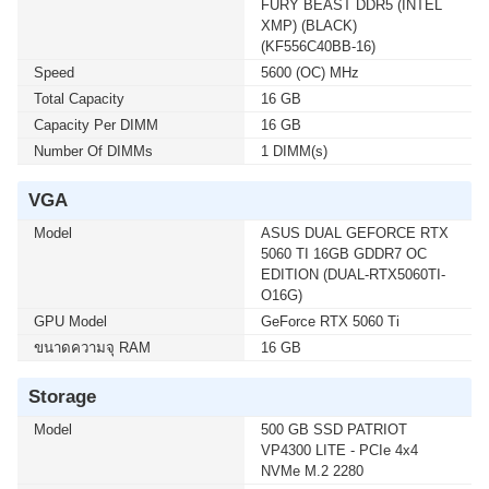
FURY BEAST DDR5 (INTEL
โมชั่นนี้ ติดต่อ 02-017-4444
XMP) (BLACK)
(KF556C40BB-16)
Speed
เมื่อซื้อพร้อมคอมเซ็ต ลดทันที 600 บาท จากปกติ 4,890
5600 (OC) MHz
บาท เหลือเพียง 4,290 บาท UPS SYNDOME (ECO II
Total Capacity
16 GB
1500 LCD) 1500VA/900WATT (1 เซ็ต ต่อ 1 อัน) สนใจโปร
Capacity Per DIMM
16 GB
โมชั่นนี้ ติดต่อ 02-017-4444
Number Of DIMMs
1 DIMM(s)
VGA
Model
ASUS DUAL GEFORCE RTX
5060 TI 16GB GDDR7 OC
EDITION (DUAL-RTX5060TI-
O16G)
GPU Model
GeForce RTX 5060 Ti
ขนาดความจุ RAM
16 GB
Storage
Model
500 GB SSD PATRIOT
VP4300 LITE - PCIe 4x4
NVMe M.2 2280