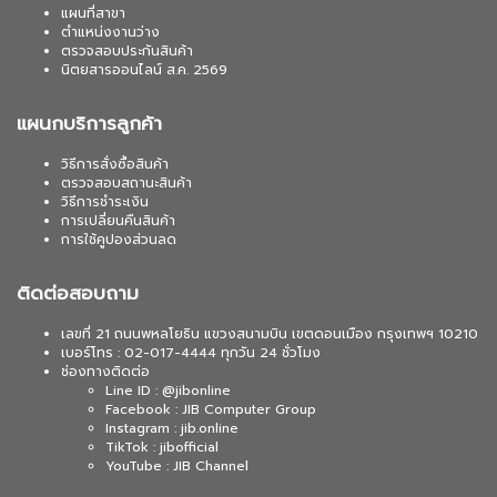
แผนที่สาขา
ตำแหน่งงานว่าง
ตรวจสอบประกันสินค้า
นิตยสารออนไลน์ ส.ค. 2569
แผนกบริการลูกค้า
วิธีการสั่งซื้อสินค้า
ตรวจสอบสถานะสินค้า
วิธีการชำระเงิน
การเปลี่ยนคืนสินค้า
การใช้คูปองส่วนลด
ติดต่อสอบถาม
เลขที่ 21 ถนนพหลโยธิน แขวงสนามบิน เขตดอนเมือง กรุงเทพฯ 10210
เบอร์โทร : 02-017-4444 ทุกวัน 24 ชั่วโมง
ช่องทางติดต่อ
Line ID : @jibonline
Facebook : JIB Computer Group
Instagram : jib.online
TikTok : jibofficial
YouTube : JIB Channel