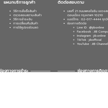
แผนกบริการลูกค้า
ติดต่อสอบถาม
วิธีการสั่งซื้อสินค้า
เลขที่ 21 ถนนพหลโยธิน แขวงส
ตรวจสอบสถานะสินค้า
ดอนเมือง กรุงเทพฯ 10210
วิธีการชำระเงิน
เบอร์โทร : 02-017-4444 ทุกวั
การเปลี่ยนคืนสินค้า
ช่องทางติดต่อ
การใช้คูปองส่วนลด
Line ID : @jibonline
Facebook : JIB Comp
Instagram : jib.online
TikTok : jibofficial
YouTube : JIB Channel
ช่องทางการชำระ
ช่องทางการติดต