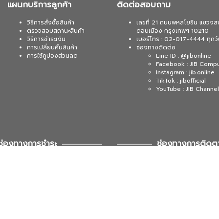
แผนกบริการลูกค้า
ติดต่อสอบถาม
วิธีการสั่งซื้อสินค้า
เลขที่ 21 ถนนพหลโยธิน แขวงส
ตรวจสอบสถานะสินค้า
ดอนเมือง กรุงเทพฯ 10210
วิธีการชำระเงิน
เบอร์โทร : 02-017-4444 ทุกวั
การเปลี่ยนคืนสินค้า
ช่องทางติดต่อ
การใช้คูปองส่วนลด
Line ID : @jibonline
Facebook : JIB Comp
Instagram : jib.online
TikTok : jibofficial
YouTube : JIB Channel
ช่องทางการชำระ
ช่องทางการติดต